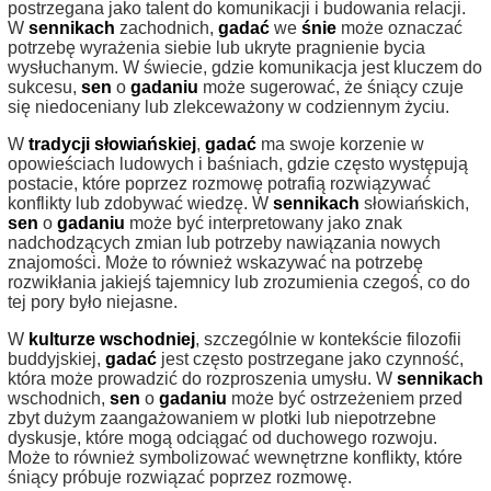
postrzegana jako talent do komunikacji i budowania relacji.
W
sennikach
zachodnich,
gadać
we
śnie
może oznaczać
potrzebę wyrażenia siebie lub ukryte pragnienie bycia
wysłuchanym. W świecie, gdzie komunikacja jest kluczem do
sukcesu,
sen
o
gadaniu
może sugerować, że śniący czuje
się niedoceniany lub zlekceważony w codziennym życiu.
W
tradycji słowiańskiej
,
gadać
ma swoje korzenie w
opowieściach ludowych i baśniach, gdzie często występują
postacie, które poprzez rozmowę potrafią rozwiązywać
konflikty lub zdobywać wiedzę. W
sennikach
słowiańskich,
sen
o
gadaniu
może być interpretowany jako znak
nadchodzących zmian lub potrzeby nawiązania nowych
znajomości. Może to również wskazywać na potrzebę
rozwikłania jakiejś tajemnicy lub zrozumienia czegoś, co do
tej pory było niejasne.
W
kulturze wschodniej
, szczególnie w kontekście filozofii
buddyjskiej,
gadać
jest często postrzegane jako czynność,
która może prowadzić do rozproszenia umysłu. W
sennikach
wschodnich,
sen
o
gadaniu
może być ostrzeżeniem przed
zbyt dużym zaangażowaniem w plotki lub niepotrzebne
dyskusje, które mogą odciągać od duchowego rozwoju.
Może to również symbolizować wewnętrzne konflikty, które
śniący próbuje rozwiązać poprzez rozmowę.