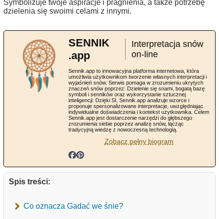
Symbolizuje twoje aspiracje i pragnienia, a także potrzebę
dzielenia się swoimi celami z innymi.
SENNIK
Interpretacja snów
.app
on-line
Sennik.app to innowacyjna platforma internetowa, która
umożliwia użytkownikom tworzenie własnych interpretacji i
wyjaśnień snów. Serwis pomaga w zrozumieniu ukrytych
znaczeń snów poprzez: Dzielenie się snami, bogatą bazę
symboli i senników oraz wykorzystanie sztucznej
inteligencji: Dzięki SI, Sennik.app analizuje wzorce i
proponuje spersonalizowane interpretacje, uwzględniając
indywidualne doświadczenia i kontekst użytkownika. Celem
Sennik.app jest dostarczenie narzędzi do głębszego
zrozumienia siebie poprzez analizę snów, łącząc
tradycyjną wiedzę z nowoczesną technologią.
Zobacz pełny biogram
Spis treści:
Co oznacza Gadać we śnie?