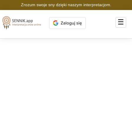
Zrozum swoje sny dzięki naszym interpretacjom.
☰