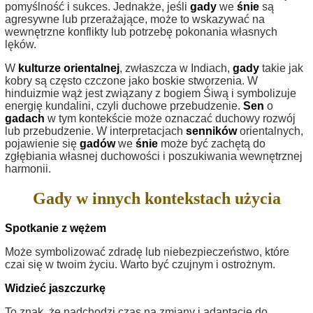
pomyślność i sukces. Jednakże, jeśli
gady
we
śnie
są
agresywne lub przerażające, może to wskazywać na
wewnętrzne konflikty lub potrzebę pokonania własnych
lęków.
W
kulturze orientalnej
, zwłaszcza w Indiach,
gady
takie jak
kobry są często czczone jako boskie stworzenia. W
hinduizmie wąż jest związany z bogiem Śiwą i symbolizuje
energię kundalini, czyli duchowe przebudzenie.
Sen
o
gadach
w tym kontekście może oznaczać duchowy rozwój
lub przebudzenie. W interpretacjach
senników
orientalnych,
pojawienie się
gadów
we
śnie
może być zachętą do
zgłębiania własnej duchowości i poszukiwania wewnętrznej
harmonii.
Gady w innych kontekstach użycia
Spotkanie z wężem
Może symbolizować zdradę lub niebezpieczeństwo, które
czai się w twoim życiu. Warto być czujnym i ostrożnym.
Widzieć jaszczurkę
To znak, że nadchodzi czas na zmiany i adaptację do