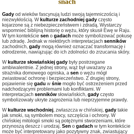
snach
Gady
od wieków fascynują ludzi swoją tajemniczością i
niezwykłością. W
kulturze zachodniej
gady
często
kojarzone są z niebezpieczeństwem i zdradą. Wystarczy
wspomnieć biblijną historię o wężu, który skusił Ewę w Raju.
W tym kontekście
sen
o
gadach
może symbolizować pokusę
lub zdradę. Jednak w niektórych interpretacjach
senników
zachodnich,
gady
mogą również oznaczać transformację i
odrodzenie, nawiązując do ich zdolności do zrzucania skóry.
W
kulturze słowiańskiej
gady
były postrzegane
ambiwalentnie. Z jednej strony, wąż był uważany za
strażnika domowego ogniska, a
sen
o wężu mógł
zwiastować ochronę i bezpieczeństwo. Z drugiej strony,
pojawienie się
gadu
w
śnie
mogło być ostrzeżeniem przed
nadchodzącymi problemami lub konfliktami. W
interpretacjach
senników
słowiańskich,
gady
często
symbolizowały ukryte zagrożenia lub nieprzyjemne prawdy.
W
kulturze wschodniej
, zwłaszcza w chińskiej,
gady
takie
jak smoki, są symbolem mocy, szczęścia i ochrony. W
chińskiej mitologii smoki są potężnymi stworzeniami, które
przynoszą deszcz i urodzaj.
Sen
o
gadach
w tym kontekście
może być interpretowany jako pozytywny znak, zwiastujący