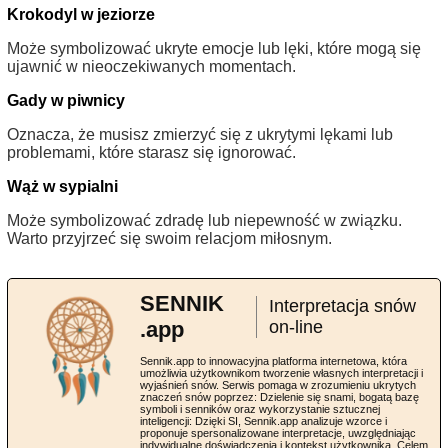
Krokodyl w jeziorze
Może symbolizować ukryte emocje lub lęki, które mogą się
ujawnić w nieoczekiwanych momentach.
Gady w piwnicy
Oznacza, że musisz zmierzyć się z ukrytymi lękami lub
problemami, które starasz się ignorować.
Wąż w sypialni
Może symbolizować zdradę lub niepewność w związku.
Warto przyjrzeć się swoim relacjom miłosnym.
SENNIK
Interpretacja snów
.app
on-line
Sennik.app to innowacyjna platforma internetowa, która
umożliwia użytkownikom tworzenie własnych interpretacji i
wyjaśnień snów. Serwis pomaga w zrozumieniu ukrytych
znaczeń snów poprzez: Dzielenie się snami, bogatą bazę
symboli i senników oraz wykorzystanie sztucznej
inteligencji: Dzięki SI, Sennik.app analizuje wzorce i
proponuje spersonalizowane interpretacje, uwzględniając
indywidualne doświadczenia i kontekst użytkownika. Celem