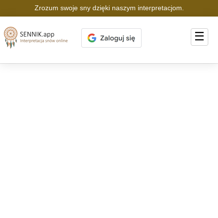
Zrozum swoje sny dzięki naszym interpretacjom.
☰