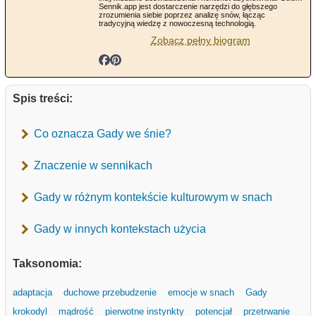
Sennik.app jest dostarczenie narzędzi do głębszego
zrozumienia siebie poprzez analizę snów, łącząc
tradycyjną wiedzę z nowoczesną technologią.
Zobacz pełny biogram
Spis treści:
Co oznacza Gady we śnie?
Znaczenie w sennikach
Gady w różnym kontekście kulturowym w snach
Gady w innych kontekstach użycia
Taksonomia:
adaptacja
duchowe przebudzenie
emocje w snach
Gady
krokodyl
mądrość
pierwotne instynkty
potencjał
przetrwanie