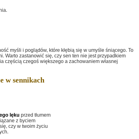
nia.
ć myśli i poglądów, które kłębią się w umyśle śniącego. To
i. Warto zastanowić się, czy sen ten nie jest przypadkiem
ia częścią czegoś większego a zachowaniem własnej
e w sennikach
ego lęku
przed tłumem
wiązane z byciem
ę, czy w twoim życiu
ych.