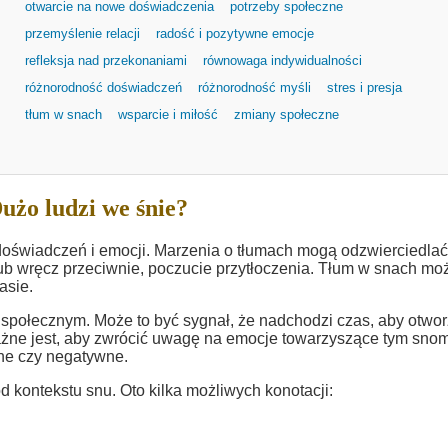
otwarcie na nowe doświadczenia
potrzeby społeczne
przemyślenie relacji
radość i pozytywne emocje
refleksja nad przekonaniami
równowaga indywidualności
różnorodność doświadczeń
różnorodność myśli
stres i presja
tłum w snach
wsparcie i miłość
zmiany społeczne
użo ludzi we śnie?
doświadczeń i emocji. Marzenia o tłumach mogą odzwierciedlać
ub wręcz przeciwnie, poczucie przytłoczenia. Tłum w snach mo
asie.
społecznym. Może to być sygnał, że nadchodzi czas, aby otwo
Ważne jest, aby zwrócić uwagę na emocje towarzyszące tym snom
ne czy negatywne.
d kontekstu snu. Oto kilka możliwych konotacji: