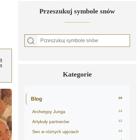
Przeszukuj symbole snów
ą
a
Kategorie
Blog
39
Archetypy Junga
14
Artykuły partnerów
12
Sen w różnych ujęciach
14