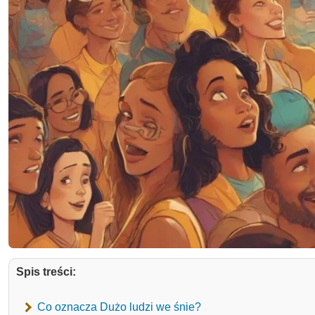
Spis treści:
Co oznacza Dużo ludzi we śnie?