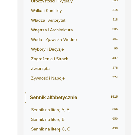
Uroczystości i Rytuały
205
Walka i Konflikty
215
Władza i Autorytet
118
Wnętrza i Architektura
305
Woda i Zjawiska Wodne
151
Wybory i Decyzje
90
Zagrożenia i Strach
437
Zwierzęta
478
Żywność i Napoje
574
Sennik alfabetycznie
8515
Sennik na literę A, Ą
366
Sennik na literę B
650
Sennik na literę C, Ć
438