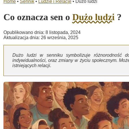
Home
•
Sennik
•
Ludzie i Relacje
•
Dużo ludzi
Co oznacza sen o
Dużo ludzi
?
Opublikowano dnia: 8 listopada, 2024
Aktualizacja dnia: 26 września, 2025
Dużo ludzi w senniku symbolizuje różnorodność do
indywidualności, oraz zmiany w życiu społecznym. Mo
istniejących relacji.