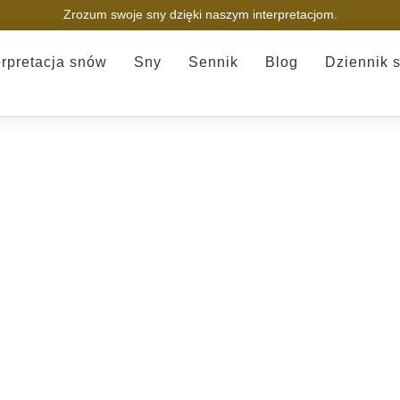
Zrozum swoje sny dzięki naszym interpretacjom.
erpretacja snów
Sny
Sennik
Blog
Dziennik 