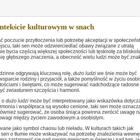
ntekście kulturowym w snach
poczucie przytłoczenia lub potrzebę akceptacji w społeczeńst
ejscu, taki sen może odzwierciedlać obawy związane z utratą
e bycia częścią większej społeczności lub tęsknotę za bliskoś
 się głębszego znaczenia, a obecność wielu ludzi może być zna
rodzinne odgrywają kluczową rolę,
dużo ludzi
we śnie może być
sparcie rodziny i przyjaciół, a także pomyślność w życiu osobi
czystościami i świętami, co może sugerować nadchodzące radosne
yć zwiastunem szczęścia i harmonii.
n o
dużo ludzi
może być interpretowany jako wskazówka dotycz
harmonia i współpraca są wysoko cenione, taki sen może oznacz
o również sugerować, że osoba śniąca powinna zwrócić uwagę n
wnowagi między życiem zawodowym a osobistym.
wane jako symbol chaosu lub nieładu. W kulturach takich jak
, sen o tłumie może wskazywać na potrzebę znalezienia wewnę
na zastanowić się nad swoim miejscem w świecie i nad tym, jak