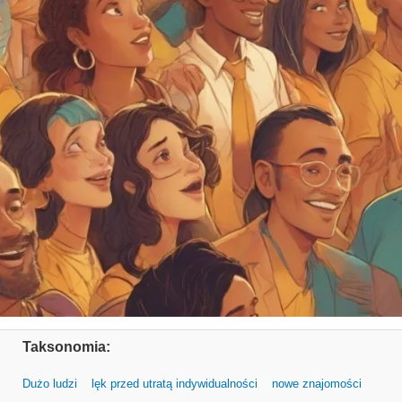
Taksonomia:
Dużo ludzi
lęk przed utratą indywidualności
nowe znajomości