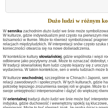
Dużo ludzi w różnym ko
W
senniku
zachodnim
dużo ludzi
we śnie może symbolizować 
W kulturze, gdzie indywidualizm jest często na pierwszym mi
tożsamości w tłumie. Może to również symbolizować pragnieni
relacjach międzyludzkich. W interpretacji snów często szuka
konieczności otwarcia się na nowe doświadczenia.
W kontekście kultury
słowiańskiej
, gdzie wspólnota i więzi 
odbierane jako pozytywny znak. Może to oznaczać dobrobyt, w
W tradycji słowiańskiej tłum ludzi często kojarzy się z uro
wydarzenia. W takim kontekście, sen o wielu ludziach może b
W kulturze
wschodniej
, szczególnie w Chinach i Japonii, se
relacji zawodowych i społecznych. W tych kulturach, gdzie 
potrzebę lepszego zrozumienia swojej roli w grupie. Może t
swoje umiejętności interpersonalne i dążyć do większej ró
W
orientalnej
tradycji
dużo ludzi
we śnie może być interpreto
indyjska, gdzie duchowość i wewnętrzny spokój są kluczowe
równowagi. Może to być również znak, że osoba śniąca powin