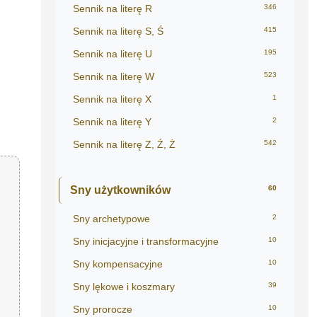
Sennik na literę R
346
Sennik na literę S, Ś
415
Sennik na literę U
195
Sennik na literę W
523
Sennik na literę X
1
Sennik na literę Y
2
Sennik na literę Z, Ź, Ż
542
Sny użytkowników
60
Sny archetypowe
2
Sny inicjacyjne i transformacyjne
10
Sny kompensacyjne
10
Sny lękowe i koszmary
39
Sny prorocze
10