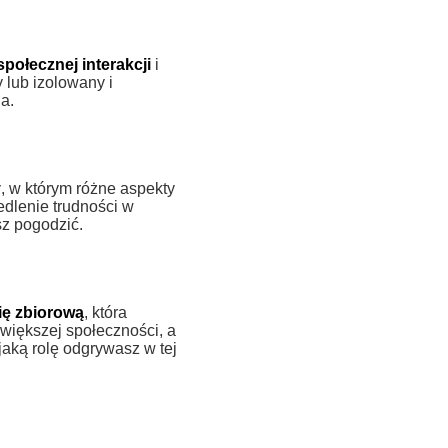
społecznej interakcji
i
 lub izolowany i
a.
y
, w którym różne aspekty
edlenie trudności w
sz pogodzić.
ię zbiorową
, która
 większej społeczności, a
jaką rolę odgrywasz w tej