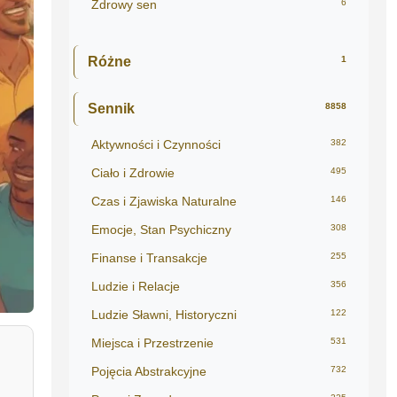
Zdrowy sen
6
Różne
1
Sennik
8858
Aktywności i Czynności
382
Ciało i Zdrowie
495
Czas i Zjawiska Naturalne
146
Emocje, Stan Psychiczny
308
Finanse i Transakcje
255
Ludzie i Relacje
356
Ludzie Sławni, Historyczni
122
Miejsca i Przestrzenie
531
Pojęcia Abstrakcyjne
732