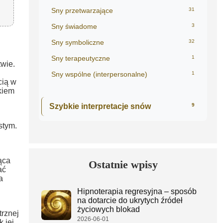
Sny przetwarzające
31
Sny świadome
3
Sny symboliczne
32
Sny terapeutyczne
1
wie.
Sny wspólne (interpersonalne)
1
cią w
kiem
Szybkie interpretacje snów
9
stym.
ąca
Ostatnie wpisy
ać
a
Hipnoterapia regresyjna – sposób
na dotarcie do ukrytych źródeł
życiowych blokad
trznej
2026-06-01
 jej