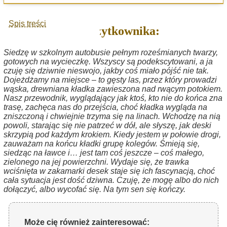
Spis treści
Sen użytkownika:
Siedzę w szkolnym autobusie pełnym roześmianych twarzy,
gotowych na wycieczkę. Wszyscy są podekscytowani, a ja
czuję się dziwnie nieswojo, jakby coś miało pójść nie tak.
Dojeżdżamy na miejsce – to gęsty las, przez który prowadzi
wąska, drewniana kładka zawieszona nad rwącym potokiem.
Nasz przewodnik, wyglądający jak ktoś, kto nie do końca zna
trasę, zachęca nas do przejścia, choć kładka wygląda na
zniszczoną i chwiejnie trzyma się na linach. Wchodzę na nią
powoli, starając się nie patrzeć w dół, ale słyszę, jak deski
skrzypią pod każdym krokiem. Kiedy jestem w połowie drogi,
zauważam na końcu kładki grupę kolegów. Śmieją się,
siedząc na ławce i… jest tam coś jeszcze – coś małego,
zielonego na jej powierzchni. Wydaje się, że trawka
wciśnięta w zakamarki desek staje się ich fascynacją, choć
cała sytuacja jest dość dziwna. Czuję, że mogę albo do nich
dołączyć, albo wycofać się. Na tym sen się kończy.
Może cię również zainteresować: