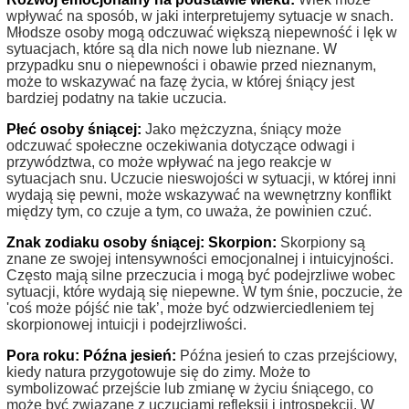
wpływać na sposób, w jaki interpretujemy sytuacje w snach.
Młodsze osoby mogą odczuwać większą niepewność i lęk w
sytuacjach, które są dla nich nowe lub nieznane. W
przypadku snu o niepewności i obawie przed nieznanym,
może to wskazywać na fazę życia, w której śniący jest
bardziej podatny na takie uczucia.
Płeć osoby śniącej:
Jako mężczyzna, śniący może
odczuwać społeczne oczekiwania dotyczące odwagi i
przywództwa, co może wpływać na jego reakcje w
sytuacjach snu. Uczucie nieswojości w sytuacji, w której inni
wydają się pewni, może wskazywać na wewnętrzny konflikt
między tym, co czuje a tym, co uważa, że powinien czuć.
Znak zodiaku osoby śniącej: Skorpion:
Skorpiony są
znane ze swojej intensywności emocjonalnej i intuicyjności.
Często mają silne przeczucia i mogą być podejrzliwe wobec
sytuacji, które wydają się niepewne. W tym śnie, poczucie, że
'coś może pójść nie tak’, może być odzwierciedleniem tej
skorpionowej intuicji i podejrzliwości.
Pora roku: Późna jesień:
Późna jesień to czas przejściowy,
kiedy natura przygotowuje się do zimy. Może to
symbolizować przejście lub zmianę w życiu śniącego, co
może być związane z uczuciami refleksji i introspekcji. W