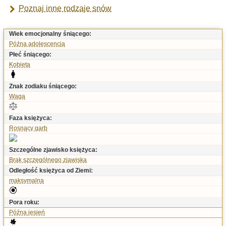
Poznaj inne rodzaje snów
Wiek emocjonalny śniącego:
Późna adolescencja
Płeć śniącego:
Kobieta
Znak zodiaku śniącego:
Waga
Faza księżyca:
Rosnący garb
Szczególne zjawisko księżyca:
Brak szczególnego zjawiska
Odległość księżyca od Ziemi:
maksymalna
Pora roku:
Późna jesień