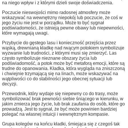
na niego wpływ i z którymi dzieli swoje doświadczenia.
Poczucie nieswojości mimo radosnej atmosfery może
wskazywać na wewnętrzny niepokój lub poczucie, że coś w
jego życiu nie jest w porządku. Może to być sygnał
podświadomości, że istnieją pewne obawy lub niepewności,
które wymagają uwagi.
Przybycie do gęstego lasu i konieczność przejścia przez
wąską, drewnianą kładkę nad rwącym potokiem symbolizuje
wyzwanie lub trudności, z którymi musi się zmierzyć. Las
często symbolizuje nieznane obszary życia lub
podświadomość, a potok może być metaforą emocji, które są
trudne do opanowania. Kładka, która wygląda na zniszczoną
i chwiejnie trzymającą się na linach, może wskazywać na
wątpliwości co do stabilności jego obecnej sytuacji lub
decyzji.
Przewodnik, który wydaje się niepewny co do trasy, może
symbolizować brak pewności siebie śniącego w kierunku, w
jakim zmierza jego życie, lub brak zaufania do osób, które go
prowadzą. Jest to sygnał, że być może powinien bardziej
polegać na własnej intuicji i wewnętrznym kompasie.
Grupa kolegów na końcu kładki, śmiejąca się z czegoś tak