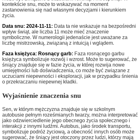
kontekście snu, może to wskazywać na moment
zastanowienia się nad własnymi decyzjami i kierunkiem
życia.
Data snu: 2024-11-11:
Data ta nie wskazuje na bezpośredni
wpływ świąt, ale liczba 11 może mieć znaczenie
symboliczne. W numerologii jedenaście jest uważane za
liczbę mistrzowską, związaną z intuicją i wglądem.
Faza księżyca: Rosnący garb:
Faza rosnącego garbu
księżyca symbolizuje rozwój i wzrost. Może to sugerować, że
śniący znajduje się w fazie życia, w której rozwija nowe
umiejętności lub doświadczenia, co może być związane z
uczuciami niepewności i eksploracji, jak w przypadku śnienia
o przekraczaniu niepewnej kładki.
Wyjaśnienie znaczenia snu
Sen, w którym mężczyzna znajduje się w szkolnym
autobusie pełnym roześmianych twarzy, można interpretować
jako odzwierciedlenie jego obecnego życia społecznego i
interakcji z innymi ludźmi. Autobus, jako środek transportu,
symbolizuje podróż życiową, a obecność innych osób może
sugerować, że śniący jest otoczony przez ludzi, którzy mają