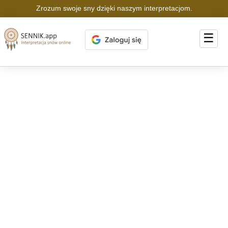
Zrozum swoje sny dzięki naszym interpretacjom.
☰