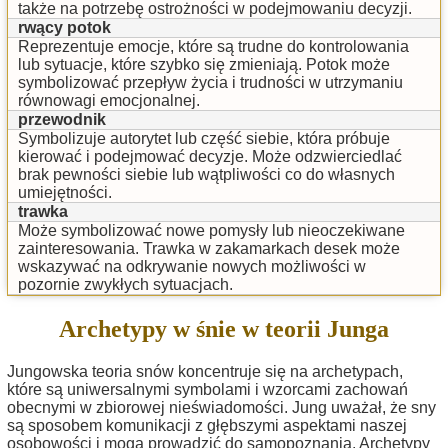
także na potrzebę ostrożności w podejmowaniu decyzji.
rwący potok
Reprezentuje emocje, które są trudne do kontrolowania
lub sytuacje, które szybko się zmieniają. Potok może
symbolizować przepływ życia i trudności w utrzymaniu
równowagi emocjonalnej.
przewodnik
Symbolizuje autorytet lub część siebie, która próbuje
kierować i podejmować decyzje. Może odzwierciedlać
brak pewności siebie lub wątpliwości co do własnych
umiejętności.
trawka
Może symbolizować nowe pomysły lub nieoczekiwane
zainteresowania. Trawka w zakamarkach desek może
wskazywać na odkrywanie nowych możliwości w
pozornie zwykłych sytuacjach.
Archetypy w śnie w teorii Junga
Jungowska teoria snów koncentruje się na archetypach,
które są uniwersalnymi symbolami i wzorcami zachowań
obecnymi w zbiorowej nieświadomości. Jung uważał, że sny
są sposobem komunikacji z głębszymi aspektami naszej
osobowości i mogą prowadzić do samopoznania. Archetypy