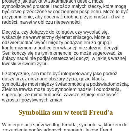
prostego jak trawka w zakamarkach desek, może
symbolizować prostotę i radość z małych rzeczy, które mogą
być łatwo przeoczone w codziennym pośpiechu. Może to być
przypomnienie, aby doceniać drobne przyjemności i chwile
radości, nawet w obliczu niepewności.
Decyzja, czy dołączyć do kolegów, czy wycofać się,
wskazuje na wewnętrzny dylemat śniącego. Może to
odzwierciedlać wybór między podążaniem za grupą i
konformizmem a podjęciem własnej, niezależnej decyzji.
Sen kończy się na tym momencie, co może sugerować, że
śniący nadal nie podjął ostatecznej decyzji w jakiejś ważnej
kwestii w swoim życiu.
Ezoterycznie, sen może być interpretowany jako podróż
duszy przez nieznane obszary życia, gdzie kładka
symbolizuje most między świadomością a podświadomością.
Zielona trawka może być symbolem nadziei i odrodzenia,
sugerując, że mimo trudności zawsze istnieje możliwość
wzrostu i pozytywnych zmian.
Symbolika snu w teorii Freud'a
W interpretacji snów według Freuda, symbole są kluczem do
zrozumienia podświadomych pragnień i lęków. Freud