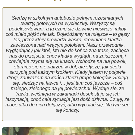
Siedzę w szkolnym autobusie pełnym roześmianych
twarzy, gotowych na wycieczkę. Wszyscy są
podekscytowani, a ja czuję się dziwnie nieswojo, jakby
coś miało pójść nie tak. Dojeżdżamy na miejsce – to gęsty
las, przez który prowadzi wąska, drewniana kładka
zawieszona nad rwącym potokiem. Nasz przewodnik,
wyglądający jak ktoś, kto nie do końca zna trasę, zachęca
nas do przejścia, choć kładka wygląda na zniszczoną i
chwiejnie trzyma się na linach. Wchodzę na nią powoli,
starając się nie patrzeć w dół, ale słyszę, jak deski
skrzypią pod każdym krokiem. Kiedy jestem w połowie
drogi, zauważam na końcu kładki grupę kolegów. Śmieją
się, siedząc na ławce i… jest tam coś jeszcze – coś
małego, zielonego na jej powierzchni. Wydaje się, że
trawka wciśnięta w zakamarki desek staje się ich
fascynacją, choć cała sytuacja jest dość dziwna. Czuję, że
mogę albo do nich dołączyć, albo wycofać się. Na tym sen
się kończy.