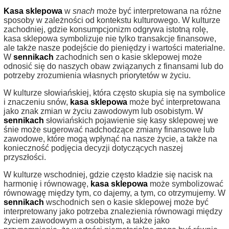
Kasa sklepowa
w
snach
może być interpretowana na różne
sposoby w zależności od kontekstu kulturowego. W kulturze
zachodniej, gdzie konsumpcjonizm odgrywa istotną rolę,
kasa sklepowa symbolizuje nie tylko transakcje finansowe,
ale także nasze podejście do pieniędzy i wartości materialne.
W
sennikach
zachodnich sen o kasie sklepowej może
odnosić się do naszych obaw związanych z finansami lub do
potrzeby zrozumienia własnych priorytetów w życiu.
W kulturze słowiańskiej, która często skupia się na symbolice
i znaczeniu snów,
kasa sklepowa
może być interpretowana
jako znak zmian w życiu zawodowym lub osobistym. W
sennikach
słowiańskich pojawienie się kasy sklepowej we
śnie może sugerować nadchodzące zmiany finansowe lub
zawodowe, które mogą wpłynąć na nasze życie, a także na
konieczność podjęcia decyzji dotyczących naszej
przyszłości.
W kulturze wschodniej, gdzie często kładzie się nacisk na
harmonię i równowagę,
kasa sklepowa
może symbolizować
równowagę między tym, co dajemy, a tym, co otrzymujemy. W
sennikach
wschodnich sen o kasie sklepowej może być
interpretowany jako potrzeba znalezienia równowagi między
życiem zawodowym a osobistym, a także jako