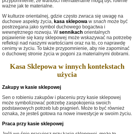
przypomnienie, że wartości niematerialne mogą być równie
ważne jak te materialne.
W kulturze orientalnej, gdzie często zwraca się uwagę na
duchowe aspekty życia,
kasa sklepowa
w
snach
może być
postrzegana jako symbol duchowego bogactwa i
wewnętrznego rozwoju. W
sennikach
orientalnych
pojawienie się kasy sklepowej może wskazywać na potrzebę
refleksji nad naszymi wartościami oraz na to, co naprawdę
cenimy w życiu. To także przypomnienie, aby nie zapominać
o duchowej stronie życia w pogoni za materialnymi dobrami.
Kasa Sklepowa w innych kontekstach
użycia
Zakupy w kasie sklepowej
Sen o robieniu zakupów i płaceniu przy kasie sklepowej
może symbolizować potrzebę zaspokojenia swoich
podstawowych potrzeb lub pragnień. Może to być również
oznaka, że jesteś gotowa na nowe inwestycje w swoim życiu.
Praca przy kasie sklepowej
Jeśli we śnie pracujesz przy kasie sklepowej, może to