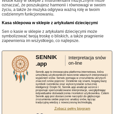
Widok kasy w sklepie z instrumentami muzycznymi może
oznaczać, że poszukujesz harmonii i równowagi w swoim
życiu, a także że muzyka odgrywa ważną rolę w twoim
codziennym funkcjonowaniu.
Kasa sklepowa w sklepie z artykułami dziecięcymi
Sen o kasie w sklepie z artykułami dziecięcymi może
symbolizować twoją troskę o bliskich, a także pragnienie
zapewnienia im wszystkiego, co najlepsze.
SENNIK
Interpretacja snów
.app
on-line
Sennik.app to innowacyjna platforma internetowa, która
umożliwia użytkownikom tworzenie własnych interpretacji i
wyjaśnień snów. Serwis pomaga w zrozumieniu ukrytych
znaczeń snów poprzez: Dzielenie się snami, bogatą bazę
symboli i senników oraz wykorzystanie sztucznej
inteligencji: Dzięki SI, Sennik.app analizuje wzorce i
proponuje spersonalizowane interpretacje, uwzględniając
indywidualne doświadczenia i kontekst użytkownika. Celem
Sennik.app jest dostarczenie narzędzi do głębszego
zrozumienia siebie poprzez analizę snów, łącząc
tradycyjną wiedzę z nowoczesną technologią.
Zobacz pełny biogram