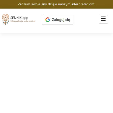
Zrozum swoje sny dzięki naszym interpretacjom.
☰