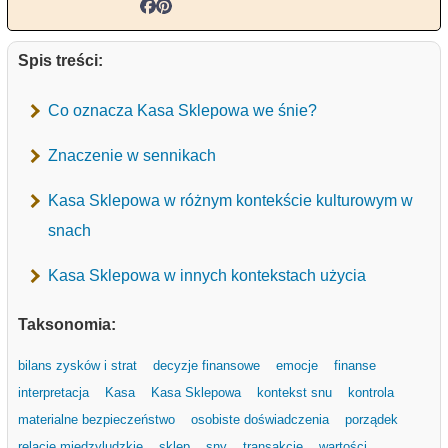
Spis treści:
Co oznacza Kasa Sklepowa we śnie?
Znaczenie w sennikach
Kasa Sklepowa w różnym kontekście kulturowym w
snach
Kasa Sklepowa w innych kontekstach użycia
Taksonomia:
bilans zysków i strat
decyzje finansowe
emocje
finanse
interpretacja
Kasa
Kasa Sklepowa
kontekst snu
kontrola
materialne bezpieczeństwo
osobiste doświadczenia
porządek
relacje międzyludzkie
sklep
sny
transakcje
wartości