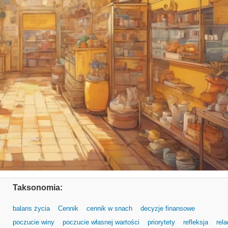
Taksonomia:
balans życia
Cennik
cennik w snach
decyzje finansowe
poczucie winy
poczucie własnej wartości
priorytety
refleksja
rela