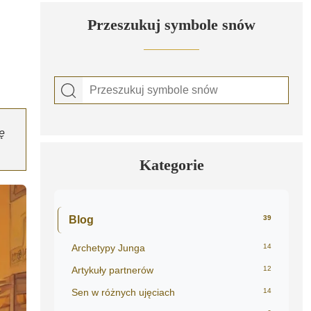
Przeszukuj symbole snów
ę
Kategorie
Blog
39
Archetypy Junga
14
Artykuły partnerów
12
Sen w różnych ujęciach
14