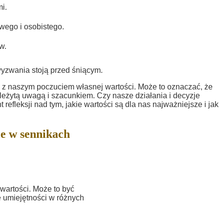
i.
ego i osobistego.
w.
wyzwania stoją przed śniącym.
z naszym poczuciem własnej wartości. Może to oznaczać, że
ależytą uwagą i szacunkiem. Czy nasze działania i decyzje
efleksji nad tym, jakie wartości są dla nas najważniejsze i jak
e w sennikach
artości. Może to być
je umiejętności w różnych