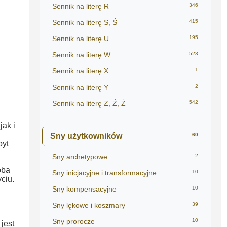
Sennik na literę R
346
Sennik na literę S, Ś
415
Sennik na literę U
195
Sennik na literę W
523
Sennik na literę X
1
Sennik na literę Y
2
Sennik na literę Z, Ź, Ż
542
jak i
Sny użytkowników
60
byt
Sny archetypowe
2
óba
Sny inicjacyjne i transformacyjne
10
ciu.
Sny kompensacyjne
10
Sny lękowe i koszmary
39
Sny prorocze
10
jest