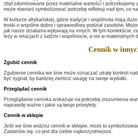
zbyt zdominowane przez materialne wartości i potrzebujemy
może również symbolizować potrzebę refleksji nad tym, co n
W kulturze afrykańskiej, gdzie tradycje i wspólnota mają duż
troski o wspólne dobro i sprawiedliwy podział zasobów. Moż
jak nasze działania wpływają na innych. W tym kontekście,
c
leży w relacjach z ludźmi i wspólnocie, a nie w materialnych 
Cennik w innyc
Zgubić cennik
Zgubienie cennika we śnie może oznaczać utratę kontroli na
być sygnał, by bardziej zwrócić uwagę na swoje wydatki.
Przeglądać cennik
Przeglądanie cennika wskazuje na potrzebę zrozumienia warto
naprawdę ważne i jakie są twoje priorytety.
Cennik w sklepie
Jeśli we śnie widzisz cennik w sklepie, może to symbolizo
Zastanów się, co jest dla ciebie najkorzystniejsze.