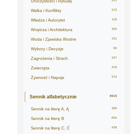
Uroczystości i Rytuały
205
Walka i Konflikty
215
Władza i Autorytet
118
Wnętrza i Architektura
305
Woda i Zjawiska Wodne
151
Wybory i Decyzje
90
Zagrożenia i Strach
437
Zwierzęta
478
Żywność i Napoje
574
Sennik alfabetycznie
8515
Sennik na literę A, Ą
366
Sennik na literę B
650
Sennik na literę C, Ć
438