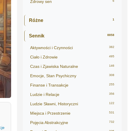
Zdrowy sen
6
Różne
1
Sennik
8858
Aktywności i Czynności
382
Ciało i Zdrowie
495
Czas i Zjawiska Naturalne
146
Emocje, Stan Psychiczny
308
Finanse i Transakcje
255
Ludzie i Relacje
356
Ludzie Sławni, Historyczni
122
Miejsca i Przestrzenie
531
Pojęcia Abstrakcyjne
732
cje