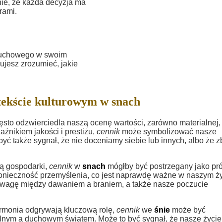
ie, że każda decyzja ma
rami.
 duchowego w swoim
ujesz zrozumieć, jakie
ekście kulturowym w snach
sto odzwierciedla naszą ocenę wartości, zarówno materialnej, 
źnikiem jakości i prestiżu,
cennik
może symbolizować nasze
ć także sygnał, że nie doceniamy siebie lub innych, albo że z
wą gospodarki,
cennik
w
snach
mógłby być postrzegany jako pr
konieczność przemyślenia, co jest naprawdę ważne w naszym ży
agę między dawaniem a braniem, a także nasze poczucie
armonia odgrywają kluczową rolę,
cennik
we
śnie
może być
lnym a duchowym światem. Może to być sygnał, że nasze życie 