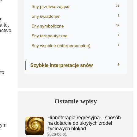
Sny przetwarzające
31
Sny świadome
3
z
 to,
Sny symboliczne
32
actwo
Sny terapeutyczne
1
Sny wspólne (interpersonalne)
1
Szybkie interpretacje snów
9
to
Ostatnie wpisy
Hipnoterapia regresyjna – sposób
na dotarcie do ukrytych źródeł
tym.
życiowych blokad
2026-06-01