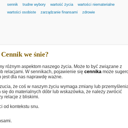
sennik
trudne wybory
wartość życia
wartości niematerialne
wartości osobiste
zarządzanie finansami
zdrowie
 Cennik we śnie?
emy różnym aspektom naszego życia. Może to być związane z
b relacjami. W sennikach, pojawienie się
cennika
może suger
co jest dla nas naprawdę ważne.
zucia, że coś w naszym życiu wymaga zmiany lub przemyślenia
się do materialnych dóbr lub wskazówka, że należy zwrócić
 relacje z bliskimi.
i od kontekstu snu.
nsami.