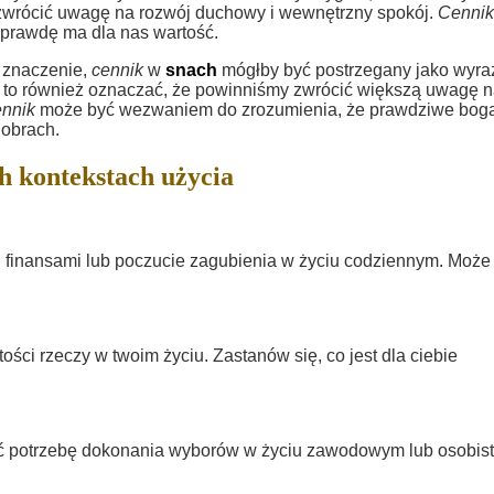
 zwrócić uwagę na rozwój duchowy i wewnętrzny spokój.
Cennik
aprawdę ma dla nas wartość.
e znaczenie,
cennik
w
snach
mógłby być postrzegany jako wyra
e to również oznaczać, że powinniśmy zwrócić większą uwagę na
ennik
może być wezwaniem do zrozumienia, że prawdziwe bog
dobrach.
h kontekstach użycia
d finansami lub poczucie zagubienia w życiu codziennym. Może 
ści rzeczy w twoim życiu. Zastanów się, co jest dla ciebie
wać potrzebę dokonania wyborów w życiu zawodowym lub osobis