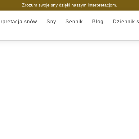
Zrozum swoje sny dzięki naszym interpretacjom.
erpretacja snów
Sny
Sennik
Blog
Dziennik 