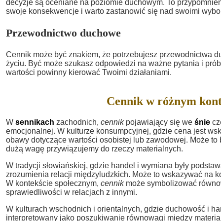
decyzje są oceniane na poziomie duchowym. To przypomnien
swoje konsekwencje i warto zastanowić się nad swoimi wybo
Przewodnictwo duchowe
Cennik może być znakiem, że potrzebujesz przewodnictwa
życiu. Być może szukasz odpowiedzi na ważne pytania i prób
wartości powinny kierować Twoimi działaniami.
Cennik w różnym kont
W
sennikach
zachodnich,
cennik
pojawiający się we
śnie
czę
emocjonalnej. W kulturze konsumpcyjnej, gdzie cena jest wska
obawy dotyczące wartości osobistej lub zawodowej. Może to by
dużą wagę przywiązujemy do rzeczy materialnych.
W tradycji słowiańskiej, gdzie handel i wymiana były podsta
zrozumienia relacji międzyludzkich. Może to wskazywać na 
W kontekście społecznym,
cennik
może symbolizować równow
sprawiedliwości w relacjach z innymi.
W kulturach wschodnich i orientalnych, gdzie duchowość i h
interpretowany jako poszukiwanie równowagi między materia