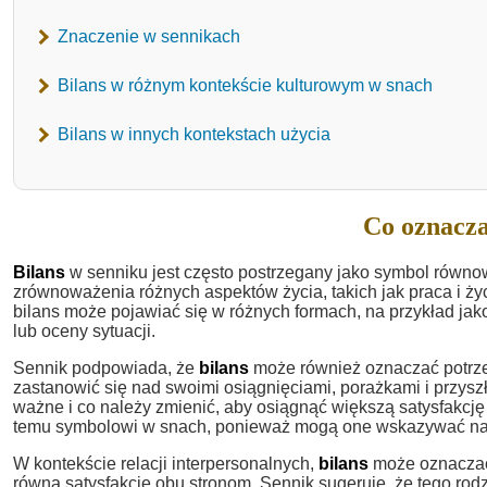
Znaczenie w sennikach
Bilans w różnym kontekście kulturowym w snach
Bilans w innych kontekstach użycia
Co oznacza
Bilans
w senniku jest często postrzegany jako symbol równo
zrównoważenia różnych aspektów życia, takich jak praca i życ
bilans może pojawiać się w różnych formach, na przykład j
lub oceny sytuacji.
Sennik podpowiada, że
bilans
może również oznaczać potrze
zastanowić się nad swoimi osiągnięciami, porażkami i przysz
ważne i co należy zmienić, aby osiągnąć większą satysfakcję 
temu symbolowi w snach, ponieważ mogą one wskazywać na u
W kontekście relacji interpersonalnych,
bilans
może oznaczać 
równą satysfakcję obu stronom. Sennik sugeruje, że tego ro