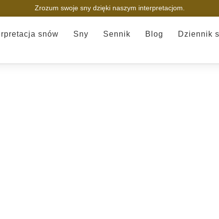
Zrozum swoje sny dzięki naszym interpretacjom.
erpretacja snów
Sny
Sennik
Blog
Dziennik 