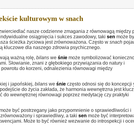
ekście kulturowym w snach
wierciedlać nasze codzienne zmagania z równowagą między 
a indywidualne osiągnięcia i sukces zawodowy, taki
sen
może by
nasza ścieżka życiowa jest zrównoważona. Często w
snach
poja
e są kluczowe dla naszego zdrowia psychicznego.
ywają ważną rolę,
bilans
we
śnie
może symbolizować konieczn
. Słowianie, znani z głębokiego przywiązania do natury i
 powrotu do korzeni, odnalezienia równowagi między
iej i japońskiej,
bilans
we
śnie
często odnosi się do koncepcji y
podejście do życia zakłada, że harmonia wewnętrzna jest kluc
ć do wewnętrznej równowagi poprzez medytację czy praktyki
może być postrzegany jako przypomnienie o sprawiedliwości i
 zrównoważony i sprawiedliwy, a taki
sen
może być interpretow
ekwencjami. Może to być również wezwanie do introspekcji i oce