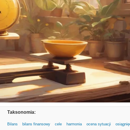
Taksonomia:
Bilans
bilans finansowy
cele
harmonia
ocena sytuacji
osiągnię