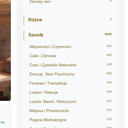
Zdrowy sen
6
Różne
1
Sennik
8858
Aktywności i Czynności
382
Ciało i Zdrowie
495
Czas i Zjawiska Naturalne
146
Emocje, Stan Psychiczny
308
Finanse i Transakcje
255
Ludzie i Relacje
356
Ludzie Sławni, Historyczni
122
Miejsca i Przestrzenie
531
Pojęcia Abstrakcyjne
732
cia