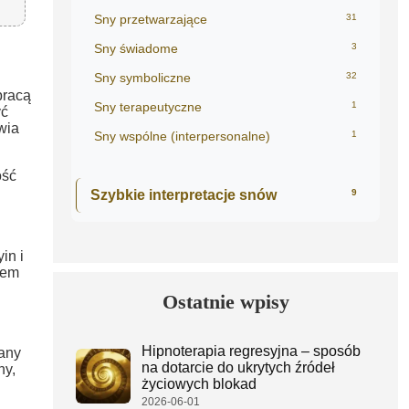
Sny przetwarzające
31
Sny świadome
3
Sny symboliczne
32
pracą
Sny terapeutyczne
1
ć
wia
Sny wspólne (interpersonalne)
1
ość
Szybkie interpretacje snów
9
in i
zem
Ostatnie wpisy
Hipnoterapia regresyjna – sposób
any
na dotarcie do ukrytych źródeł
ny,
życiowych blokad
2026-06-01