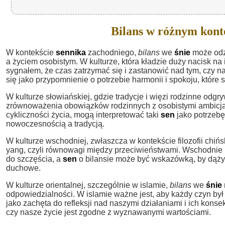
Bilans w różnym kont
W kontekście
sennika
zachodniego,
bilans
we
śnie
może odz
a życiem osobistym. W kulturze, która kładzie duży nacisk n
sygnałem, że czas zatrzymać się i zastanowić nad tym, czy 
się jako przypomnienie o potrzebie harmonii i spokoju, któr
W kulturze słowiańskiej, gdzie tradycje i więzi rodzinne odgr
zrównoważenia obowiązków rodzinnych z osobistymi ambicjami
cykliczności życia, mogą interpretować taki
sen
jako potrzebę
nowoczesnością a tradycją.
W kulturze wschodniej, zwłaszcza w kontekście filozofii chińsk
yang, czyli równowagi między przeciwieństwami. Wschodnie 
do szczęścia, a
sen
o bilansie może być wskazówką, by dąży
duchowe.
W kulturze orientalnej, szczególnie w islamie,
bilans
we
śnie
odpowiedzialności. W islamie ważne jest, aby każdy czyn był
jako zachęta do refleksji nad naszymi działaniami i ich kons
czy nasze życie jest zgodne z wyznawanymi wartościami.