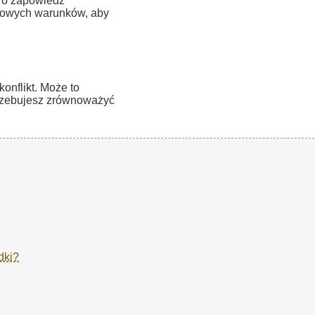
 To zapowiedź
nowych warunków, aby
nflikt. Może to
trzebujesz zrównoważyć
dki?