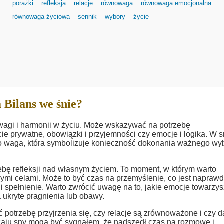
porażki
refleksja
relacje
równowaga
równowaga emocjonalna
równowaga życiowa
sennik
wybory
życie
 Bilans we śnie?
wagi i harmonii w życiu. Może wskazywać na potrzebę
ie prywatne, obowiązki i przyjemności czy emocje i logika. W 
ako waga, która symbolizuje konieczność dokonania ważnego wy
bę refleksji nad własnym życiem. To moment, w którym warto
łymi celami. Może to być czas na przemyślenie, co jest napraw
i spełnienie. Warto zwrócić uwagę na to, jakie emocje towarzy
kryte pragnienia lub obawy.
potrzebę przyjrzenia się, czy relacje są zrównoważone i czy d
dzaju sny mogą być sygnałem, że nadszedł czas na rozmowę i