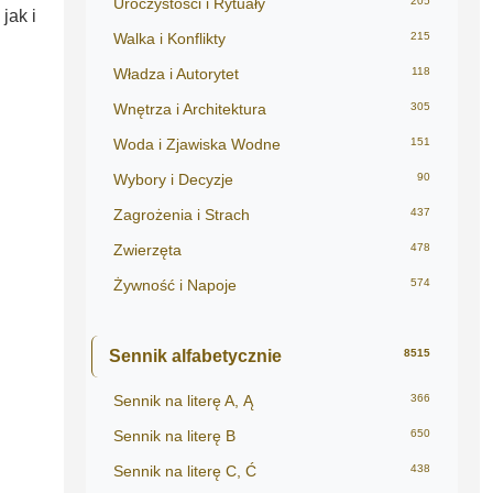
Uroczystości i Rytuały
205
jak i
Walka i Konflikty
215
Władza i Autorytet
118
Wnętrza i Architektura
305
Woda i Zjawiska Wodne
151
Wybory i Decyzje
90
Zagrożenia i Strach
437
Zwierzęta
478
Żywność i Napoje
574
Sennik alfabetycznie
8515
Sennik na literę A, Ą
366
Sennik na literę B
650
Sennik na literę C, Ć
438