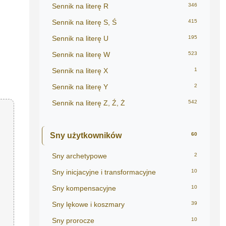
Sennik na literę R
346
Sennik na literę S, Ś
415
Sennik na literę U
195
Sennik na literę W
523
Sennik na literę X
1
Sennik na literę Y
2
Sennik na literę Z, Ź, Ż
542
Sny użytkowników
60
Sny archetypowe
2
Sny inicjacyjne i transformacyjne
10
Sny kompensacyjne
10
Sny lękowe i koszmary
39
Sny prorocze
10