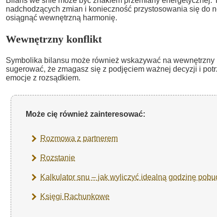
Bilans we śnie może być znakiem przemiany energetycznej.
nadchodzących zmian i konieczność przystosowania się do 
osiągnąć wewnętrzną harmonię.
Wewnętrzny konflikt
Symbolika bilansu może również wskazywać na wewnętrzny ko
sugerować, że zmagasz się z podjęciem ważnej decyzji i po
emocje z rozsądkiem.
Może cię również zainteresować:
Rozmowa z partnerem
Rozstanie
Kalkulator snu – jak wyliczyć idealną godzinę pobu
Księgi Rachunkowe