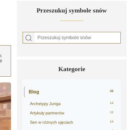
Przeszukuj symbole snów
.
e
Kategorie
Blog
39
Archetypy Junga
14
Artykuły partnerów
12
Sen w różnych ujęciach
14