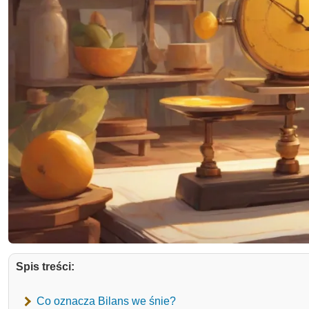
Spis treści:
Co oznacza Bilans we śnie?