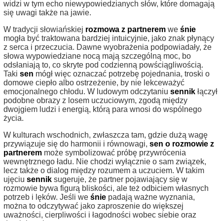
widzi w tym echo niewypowiedzianych słów, które domagają
się uwagi także na jawie.
W tradycji słowiańskiej
rozmowa z partnerem
we
śnie
mogła być traktowana bardziej intuicyjnie, jako znak płynący
z serca i przeczucia. Dawne wyobrażenia podpowiadały, że
słowa wypowiedziane nocą mają szczególną moc, bo
odsłaniają to, co skryte pod codzienną powściągliwością.
Taki
sen
mógł więc oznaczać potrzebę pojednania, troski o
domowe ciepło albo ostrzeżenie, by nie lekceważyć
emocjonalnego chłodu. W ludowym odczytaniu
sennik
łączył
podobne obrazy z losem uczuciowym, zgodą między
dwojgiem ludzi i energią, którą para wnosi do wspólnego
życia.
W kulturach wschodnich, zwłaszcza tam, gdzie dużą wagę
przywiązuje się do harmonii i równowagi,
sen o rozmowie z
partnerem
może symbolizować próbę przywrócenia
wewnętrznego ładu. Nie chodzi wyłącznie o sam związek,
lecz także o dialog między rozumem a uczuciem. W takim
ujęciu
sennik
sugeruje, że partner pojawiający się w
rozmowie bywa figurą bliskości, ale też odbiciem własnych
potrzeb i lęków. Jeśli we
śnie
padają ważne wyznania,
można to odczytywać jako zaproszenie do większej
uważności, cierpliwości i łagodności wobec siebie oraz