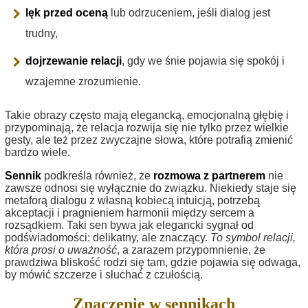
lęk przed oceną
lub odrzuceniem, jeśli dialog jest
trudny,
dojrzewanie relacji
, gdy we śnie pojawia się spokój i
wzajemne zrozumienie.
Takie obrazy często mają elegancką, emocjonalną głębię i
przypominają, że relacja rozwija się nie tylko przez wielkie
gesty, ale też przez zwyczajne słowa, które potrafią zmienić
bardzo wiele.
Sennik
podkreśla również, że
rozmowa z partnerem
nie
zawsze odnosi się wyłącznie do związku. Niekiedy staje się
metaforą dialogu z własną kobiecą intuicją, potrzebą
akceptacji i pragnieniem harmonii między sercem a
rozsądkiem. Taki sen bywa jak elegancki sygnał od
podświadomości: delikatny, ale znaczący.
To symbol relacji,
która prosi o uważność
, a zarazem przypomnienie, że
prawdziwa bliskość rodzi się tam, gdzie pojawia się odwaga,
by mówić szczerze i słuchać z czułością.
Znaczenie w sennikach