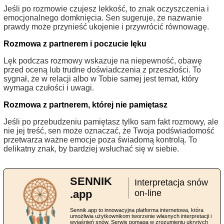
Jeśli po rozmowie czujesz lekkość, to znak oczyszczenia i
emocjonalnego domknięcia. Sen sugeruje, że nazwanie
prawdy może przynieść ukojenie i przywrócić równowagę.
Rozmowa z partnerem i poczucie lęku
Lęk podczas rozmowy wskazuje na niepewność, obawę
przed oceną lub trudne doświadczenia z przeszłości. To
sygnał, że w relacji albo w Tobie samej jest temat, który
wymaga czułości i uwagi.
Rozmowa z partnerem, której nie pamiętasz
Jeśli po przebudzeniu pamiętasz tylko sam fakt rozmowy, ale
nie jej treść, sen może oznaczać, że Twoja podświadomość
przetwarza ważne emocje poza świadomą kontrolą. To
delikatny znak, by bardziej wsłuchać się w siebie.
SENNIK
Interpretacja snów
.app
on-line
Sennik.app to innowacyjna platforma internetowa, która
umożliwia użytkownikom tworzenie własnych interpretacji i
wyjaśnień snów. Serwis pomaga w zrozumieniu ukrytych