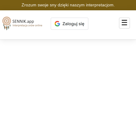
Zrozum swoje sny dzięki naszym interpretacjom.
☰