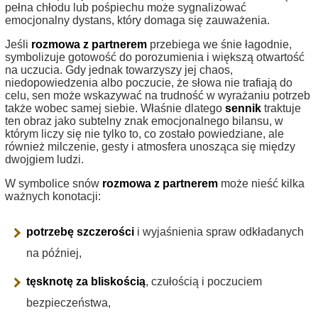
pełna chłodu lub pośpiechu może sygnalizować
emocjonalny dystans, który domaga się zauważenia.
Jeśli
rozmowa z partnerem
przebiega we śnie łagodnie,
symbolizuje gotowość do porozumienia i większą otwartość
na uczucia. Gdy jednak towarzyszy jej chaos,
niedopowiedzenia albo poczucie, że słowa nie trafiają do
celu, sen może wskazywać na trudność w wyrażaniu potrzeb
także wobec samej siebie. Właśnie dlatego
sennik
traktuje
ten obraz jako subtelny znak emocjonalnego bilansu, w
którym liczy się nie tylko to, co zostało powiedziane, ale
również milczenie, gesty i atmosfera unosząca się między
dwojgiem ludzi.
W symbolice snów
rozmowa z partnerem
może nieść kilka
ważnych konotacji:
potrzebę szczerości
i wyjaśnienia spraw odkładanych
na później,
tęsknotę za bliskością
, czułością i poczuciem
bezpieczeństwa,