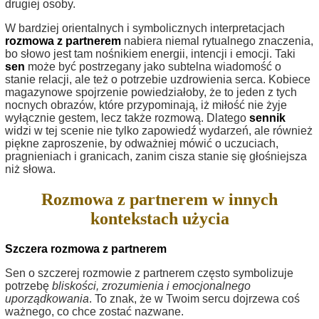
drugiej osoby.
W bardziej orientalnych i symbolicznych interpretacjach
rozmowa z partnerem
nabiera niemal rytualnego znaczenia,
bo słowo jest tam nośnikiem energii, intencji i emocji. Taki
sen
może być postrzegany jako subtelna wiadomość o
stanie relacji, ale też o potrzebie uzdrowienia serca. Kobiece
magazynowe spojrzenie powiedziałoby, że to jeden z tych
nocnych obrazów, które przypominają, iż miłość nie żyje
wyłącznie gestem, lecz także rozmową. Dlatego
sennik
widzi w tej scenie nie tylko zapowiedź wydarzeń, ale również
piękne zaproszenie, by odważniej mówić o uczuciach,
pragnieniach i granicach, zanim cisza stanie się głośniejsza
niż słowa.
Rozmowa z partnerem w innych
kontekstach użycia
Szczera rozmowa z partnerem
Sen o szczerej rozmowie z partnerem często symbolizuje
potrzebę
bliskości, zrozumienia i emocjonalnego
uporządkowania
. To znak, że w Twoim sercu dojrzewa coś
ważnego, co chce zostać nazwane.