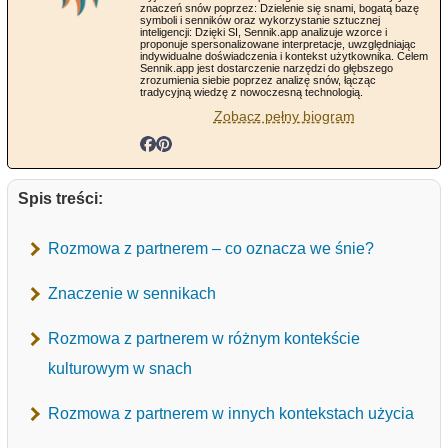
znaczeń snów poprzez: Dzielenie się snami, bogatą bazę
symboli i senników oraz wykorzystanie sztucznej
inteligencji: Dzięki SI, Sennik.app analizuje wzorce i
proponuje spersonalizowane interpretacje, uwzględniając
indywidualne doświadczenia i kontekst użytkownika. Celem
Sennik.app jest dostarczenie narzędzi do głębszego
zrozumienia siebie poprzez analizę snów, łącząc
tradycyjną wiedzę z nowoczesną technologią.
Zobacz pełny biogram
Spis treści:
Rozmowa z partnerem – co oznacza we śnie?
Znaczenie w sennikach
Rozmowa z partnerem w różnym kontekście
kulturowym w snach
Rozmowa z partnerem w innych kontekstach użycia