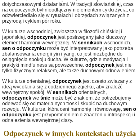
dotychczasowymi działaniami. W tradycji słowiańskiej, czas
na odpoczynek był nieodłącznym elementem cyklu życia, co
odzwierciedlało się w rytuałach i obrzędach związanych z
przyrodą i cyklem pór roku.
W kulturze wschodniej, zwłaszcza w filozofii chińskiej i
japońskiej,
odpoczynek
jest postrzegany jako kluczowy
element harmonii wewnętrznej. W
sennikach
wschodnich,
sen o odpoczynku
może być interpretowany jako potrzeba
zbalansowania energii yin i yang, co jest niezbędne do
osiągnięcia spokoju ducha. W kulturze, gdzie medytacja i
praktyki mindfulness są powszechne,
odpoczynek
jest nie
tylko fizycznym relaksem, ale także duchowym odnowieniem.
W kulturze orientalnej,
odpoczynek
jest często związany z
ideą wycofania się z codziennego zgiełku, aby znaleźć
wewnętrzny spokój. W
sennikach
orientalnych,
odpoczynek
we
śnie
może być znakiem, że potrzebujemy
oderwać się od materialnych trosk i skupić na duchowym
rozwoju. W kulturze, która ceni harmonię i równowagę,
sen o
odpoczynku
jest przypomnieniem o znaczeniu introspekcji i
odnalezienia wewnętrznej ciszy.
Odpoczynek w innych kontekstach użycia