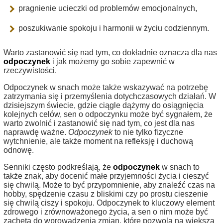
pragnienie ucieczki od problemów emocjonalnych,
poszukiwanie spokoju i harmonii w życiu codziennym.
Warto zastanowić się nad tym, co dokładnie oznacza dla nas
odpoczynek
i jak możemy go sobie zapewnić w
rzeczywistości.
Odpoczynek w snach może także wskazywać na potrzebę
zatrzymania się i przemyślenia dotychczasowych działań. W
dzisiejszym świecie, gdzie ciągle dążymy do osiągnięcia
kolejnych celów, sen o odpoczynku może być sygnałem, że
warto zwolnić i zastanowić się nad tym, co jest dla nas
naprawdę ważne.
Odpoczynek
to nie tylko fizyczne
wytchnienie, ale także moment na refleksję i duchową
odnowę.
Senniki często podkreślają, że
odpoczynek
w snach to
także znak, aby docenić małe przyjemności życia i cieszyć
się chwilą. Może to być przypomnienie, aby znaleźć czas na
hobby, spędzenie czasu z bliskimi czy po prostu cieszenie
się chwilą ciszy i spokoju. Odpoczynek to kluczowy element
zdrowego i zrównoważonego życia, a sen o nim może być
zachętą do wprowadzenia zmian, które pozwolą na większą