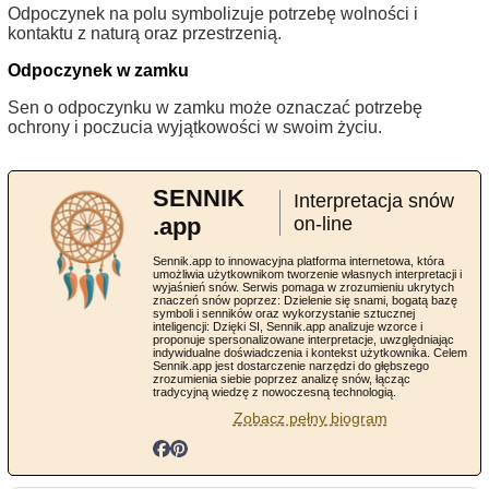
Odpoczynek na polu symbolizuje potrzebę wolności i
kontaktu z naturą oraz przestrzenią.
Odpoczynek w zamku
Sen o odpoczynku w zamku może oznaczać potrzebę
ochrony i poczucia wyjątkowości w swoim życiu.
SENNIK
Interpretacja snów
.app
on-line
Sennik.app to innowacyjna platforma internetowa, która
umożliwia użytkownikom tworzenie własnych interpretacji i
wyjaśnień snów. Serwis pomaga w zrozumieniu ukrytych
znaczeń snów poprzez: Dzielenie się snami, bogatą bazę
symboli i senników oraz wykorzystanie sztucznej
inteligencji: Dzięki SI, Sennik.app analizuje wzorce i
proponuje spersonalizowane interpretacje, uwzględniając
indywidualne doświadczenia i kontekst użytkownika. Celem
Sennik.app jest dostarczenie narzędzi do głębszego
zrozumienia siebie poprzez analizę snów, łącząc
tradycyjną wiedzę z nowoczesną technologią.
Zobacz pełny biogram