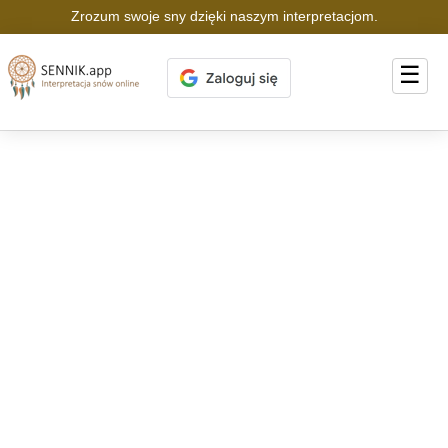
Zrozum swoje sny dzięki naszym interpretacjom.
☰