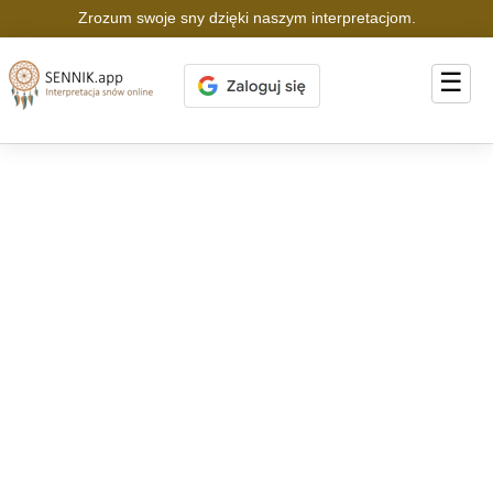
Zrozum swoje sny dzięki naszym interpretacjom.
☰