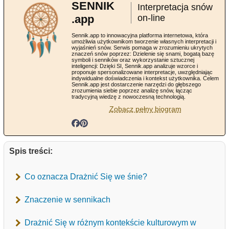
SENNIK
Interpretacja snów
.app
on-line
Sennik.app to innowacyjna platforma internetowa, która
umożliwia użytkownikom tworzenie własnych interpretacji i
wyjaśnień snów. Serwis pomaga w zrozumieniu ukrytych
znaczeń snów poprzez: Dzielenie się snami, bogatą bazę
symboli i senników oraz wykorzystanie sztucznej
inteligencji: Dzięki SI, Sennik.app analizuje wzorce i
proponuje spersonalizowane interpretacje, uwzględniając
indywidualne doświadczenia i kontekst użytkownika. Celem
Sennik.app jest dostarczenie narzędzi do głębszego
zrozumienia siebie poprzez analizę snów, łącząc
tradycyjną wiedzę z nowoczesną technologią.
Zobacz pełny biogram
Spis treści:
Co oznacza Drażnić Się we śnie?
Znaczenie w sennikach
Drażnić Się w różnym kontekście kulturowym w