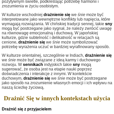
pozytywnym świetle, podkreślając potrzebę harmonii i
zrozumienia w życiu osobistym.
W kulturze wschodniej
drażnienie się
we
śnie
może być
interpretowane jako wewnętrzne konflikty lub napięcia, które
wymagają rozwiązania. W chińskiej tradycji sennej, takie
sny
mogą być postrzegane jako sygnał, że należy zwrócić uwagę
na równowagę emocjonalną i duchową. W japońskiej
kulturze, gdzie subtelność i delikatność w relacjach są
cenione,
drażnienie się
we
śnie
może symbolizować
potrzebę wyrażenia uczuć w bardziej wyrafinowany sposób.
W kulturze orientalnej, szczególnie w Indiach,
drażnienie się
we
śnie
może być związane z ideą karmy i duchowego
rozwoju. W
sennikach
indyjskich takie
sny
mogą
sugerować, że osoba jest na etapie nauki poprzez
doświadczenia i interakcje z innymi. W kontekście
duchowym,
drażnienie się
we
śnie
może być postrzegane
jako sposób na zrozumienie własnych emocji i ich wpływu na
naszą ścieżkę życiową.
Drażnić Się w innych kontekstach użycia
Drażnić się z przyjacielem