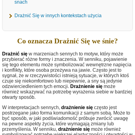
snach
Drażnić Się w innych kontekstach użycia
Co oznacza Drażnić Się we śnie?
Drażnić się
w marzeniach sennych to motyw, który może
przybierać różne formy i znaczenia. W senniku, pojawienie
się tego elementu może symbolizować wewnętrzne napięcia
i konflikty, które osoba przeżywa na jawie. Często jest to
sygnał, że w rzeczywistości istnieją sytuacje, w których ktoś
czuje się niekomfortowo lub niepewnie, a sny są jedynie
odzwierciedleniem tych emocji.
Drażnienie się
może
również wskazywać na potrzebę wyrażenia siebie w bardziej
otwarty sposób.
W interpretacjach sennych,
drażnienie się
często jest
postrzegane jako forma komunikacji z samym sobą. Może to
być sposób, w jaki podświadomość próbuje zwrócić uwagę
na pewne aspekty życia, które wymagają zmiany lub
przemyślenia. W senniku,
drażnienie się
może również
symbolizować potrzebę większej elastyczności i otwartości w