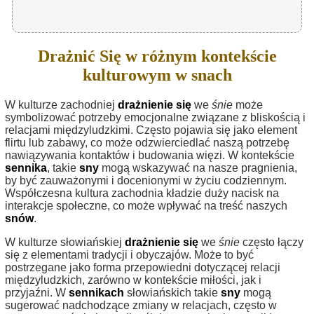
Drażnić Się w różnym kontekście
kulturowym w snach
W kulturze zachodniej
drażnienie się
we
śnie
może
symbolizować potrzeby emocjonalne związane z bliskością i
relacjami międzyludzkimi. Często pojawia się jako element
flirtu lub zabawy, co może odzwierciedlać naszą potrzebę
nawiązywania kontaktów i budowania więzi. W kontekście
sennika
, takie
sny
mogą wskazywać na nasze pragnienia,
by być zauważonymi i docenionymi w życiu codziennym.
Współczesna kultura zachodnia kładzie duży nacisk na
interakcje społeczne, co może wpływać na treść naszych
snów
.
W kulturze słowiańskiej
drażnienie się
we
śnie
często łączy
się z elementami tradycji i obyczajów. Może to być
postrzegane jako forma przepowiedni dotyczącej relacji
międzyludzkich, zarówno w kontekście miłości, jak i
przyjaźni. W
sennikach
słowiańskich takie
sny
mogą
sugerować nadchodzące zmiany w relacjach, często w