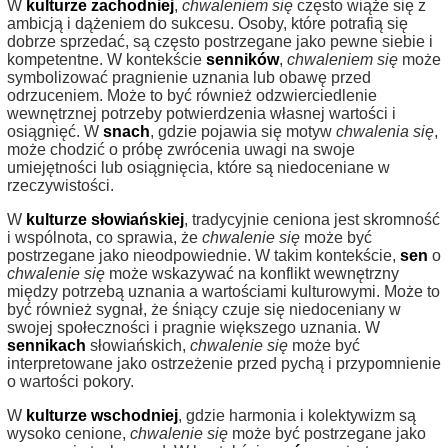
W
kulturze zachodniej
,
chwaleniem się
często wiąże się z
ambicją i dążeniem do sukcesu. Osoby, które potrafią się
dobrze sprzedać, są często postrzegane jako pewne siebie i
kompetentne. W kontekście
senników
,
chwaleniem się
może
symbolizować pragnienie uznania lub obawę przed
odrzuceniem. Może to być również odzwierciedlenie
wewnętrznej potrzeby potwierdzenia własnej wartości i
osiągnięć. W
snach
, gdzie pojawia się motyw
chwalenia się
,
może chodzić o próbę zwrócenia uwagi na swoje
umiejętności lub osiągnięcia, które są niedoceniane w
rzeczywistości.
W
kulturze słowiańskiej
, tradycyjnie ceniona jest skromność
i wspólnota, co sprawia, że
chwalenie się
może być
postrzegane jako nieodpowiednie. W takim kontekście,
sen
o
chwalenie się
może wskazywać na konflikt wewnętrzny
między potrzebą uznania a wartościami kulturowymi. Może to
być również sygnał, że śniący czuje się niedoceniany w
swojej społeczności i pragnie większego uznania. W
sennikach
słowiańskich,
chwalenie się
może być
interpretowane jako ostrzeżenie przed pychą i przypomnienie
o wartości pokory.
W
kulturze wschodniej
, gdzie harmonia i kolektywizm są
wysoko cenione,
chwalenie się
może być postrzegane jako