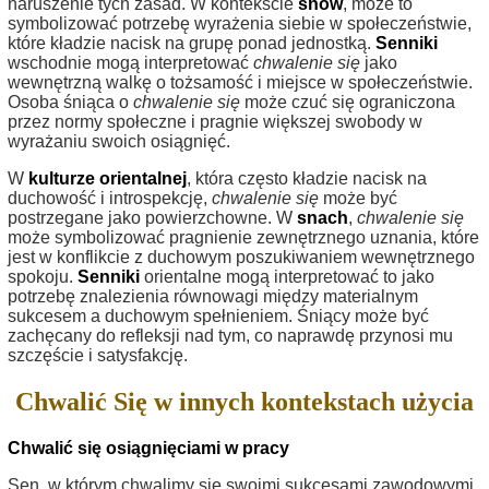
naruszenie tych zasad. W kontekście
snów
, może to
symbolizować potrzebę wyrażenia siebie w społeczeństwie,
które kładzie nacisk na grupę ponad jednostką.
Senniki
wschodnie mogą interpretować
chwalenie się
jako
wewnętrzną walkę o tożsamość i miejsce w społeczeństwie.
Osoba śniąca o
chwalenie się
może czuć się ograniczona
przez normy społeczne i pragnie większej swobody w
wyrażaniu swoich osiągnięć.
W
kulturze orientalnej
, która często kładzie nacisk na
duchowość i introspekcję,
chwalenie się
może być
postrzegane jako powierzchowne. W
snach
,
chwalenie się
może symbolizować pragnienie zewnętrznego uznania, które
jest w konflikcie z duchowym poszukiwaniem wewnętrznego
spokoju.
Senniki
orientalne mogą interpretować to jako
potrzebę znalezienia równowagi między materialnym
sukcesem a duchowym spełnieniem. Śniący może być
zachęcany do refleksji nad tym, co naprawdę przynosi mu
szczęście i satysfakcję.
Chwalić Się w innych kontekstach użycia
Chwalić się osiągnięciami w pracy
Sen, w którym chwalimy się swoimi sukcesami zawodowymi,