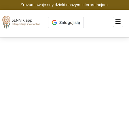
Zrozum swoje sny dzięki naszym interpretacjom.
☰