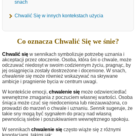
snach
Chwalić Się w innych kontekstach użycia
Co oznacza Chwalić Się we śnie?
Chwalić się
w sennikach symbolizuje potrzebę uznania i
akceptacji przez otoczenie. Osoba, która śni o chwale, może
odczuwać niedosyt w swoim codziennym życiu, pragnąc, by
jej osiągnięcia zostały dostrzeżone i docenione. W snach,
chwalenie się
może również wskazywać na skrywane
ambicje i pragnienie bycia w centrum uwagi.
W kontekście emocji,
chwalenie się
może odzwierciedlać
wewnętrzne zmagania z poczuciem własnej wartości. Osoba
śniąca może czuć się niedoceniona lub niezauważona, co
prowadzi do marzeń o chwale i uznaniu.
Sennik
sugeruje, że
takie sny mogą być sygnałem do pracy nad własną
pewnością siebie i poszukiwaniem wewnętrznego spokoju.
W sennikach
chwalenie się
często wiąże się z różnymi
konotacjami, takimi jak: