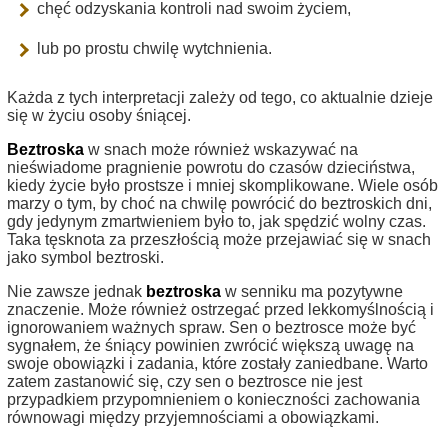
chęć odzyskania kontroli nad swoim życiem,
lub po prostu chwilę wytchnienia.
Każda z tych interpretacji zależy od tego, co aktualnie dzieje
się w życiu osoby śniącej.
Beztroska
w snach może również wskazywać na
nieświadome pragnienie powrotu do czasów dzieciństwa,
kiedy życie było prostsze i mniej skomplikowane. Wiele osób
marzy o tym, by choć na chwilę powrócić do beztroskich dni,
gdy jedynym zmartwieniem było to, jak spędzić wolny czas.
Taka tęsknota za przeszłością może przejawiać się w snach
jako symbol beztroski.
Nie zawsze jednak
beztroska
w senniku ma pozytywne
znaczenie. Może również ostrzegać przed lekkomyślnością i
ignorowaniem ważnych spraw. Sen o beztrosce może być
sygnałem, że śniący powinien zwrócić większą uwagę na
swoje obowiązki i zadania, które zostały zaniedbane. Warto
zatem zastanowić się, czy sen o beztrosce nie jest
przypadkiem przypomnieniem o konieczności zachowania
równowagi między przyjemnościami a obowiązkami.