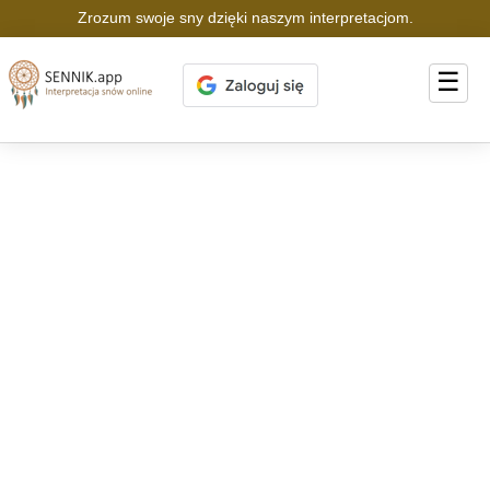
Zrozum swoje sny dzięki naszym interpretacjom.
☰