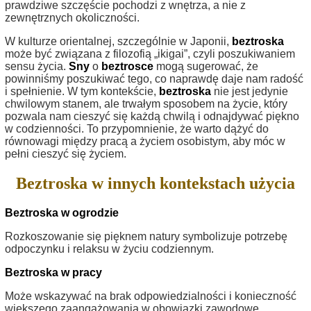
prawdziwe szczęście pochodzi z wnętrza, a nie z
zewnętrznych okoliczności.
W kulturze orientalnej, szczególnie w Japonii,
beztroska
może być związana z filozofią „ikigai”, czyli poszukiwaniem
sensu życia.
Sny
o
beztrosce
mogą sugerować, że
powinniśmy poszukiwać tego, co naprawdę daje nam radość
i spełnienie. W tym kontekście,
beztroska
nie jest jedynie
chwilowym stanem, ale trwałym sposobem na życie, który
pozwala nam cieszyć się każdą chwilą i odnajdywać piękno
w codzienności. To przypomnienie, że warto dążyć do
równowagi między pracą a życiem osobistym, aby móc w
pełni cieszyć się życiem.
Beztroska w innych kontekstach użycia
Beztroska w ogrodzie
Rozkoszowanie się pięknem natury symbolizuje potrzebę
odpoczynku i relaksu w życiu codziennym.
Beztroska w pracy
Może wskazywać na brak odpowiedzialności i konieczność
większego zaangażowania w obowiązki zawodowe.