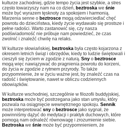
kulturze zachodniej, gdzie tempo życia jest szybkie, a stres
często towarzyszy nam na co dzień,
beztroska
we
śnie
może być wyrazem tęsknoty za spokojem i harmonią.
Marzenia senne o
beztrosce
mogą odzwierciedlać chęć
powrotu do dzieciństwa, kiedy życie wydawało się prostsze i
pełne radości. Warto zastanowić się, czy nasza
podświadomość nie próbuje nam powiedzieć, że czas
zwolnić i znaleźć chwilę na relaks.
W kulturze słowiańskiej,
beztroska
była często kojarzona z
okresem letnich świąt i obrzędów, kiedy to ludzie świętowali i
cieszyli się życiem w zgodzie z naturą.
Sny
o
beztrosce
mogą więc nawiązywać do pragnienia powrotu do korzeni,
do życia w zgodzie z rytmem przyrody. To także
przypomnienie, że w życiu ważne jest, by znaleźć czas na
radość i świętowanie, nawet w obliczu codziennych
obowiązków.
W kulturze wschodniej, szczególnie w filozofii buddyjskiej,
beztroska
może być postrzegana jako stan umysłu, który
pozwala na osiągnięcie wewnętrznego spokoju.
Sennik
może interpretować
sny
o
beztrosce
jako sygnał, że
powinniśmy dążyć do medytacji i praktyk duchowych, które
pomogą nam odnaleźć równowagę i zrozumienie siebie.
Beztroska
we
śnie
może być przypomnieniem, że