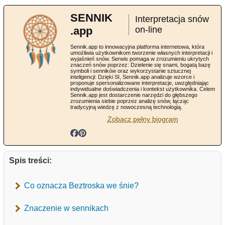
SENNIK
Interpretacja snów
.app
on-line
Sennik.app to innowacyjna platforma internetowa, która
umożliwia użytkownikom tworzenie własnych interpretacji i
wyjaśnień snów. Serwis pomaga w zrozumieniu ukrytych
znaczeń snów poprzez: Dzielenie się snami, bogatą bazę
symboli i senników oraz wykorzystanie sztucznej
inteligencji: Dzięki SI, Sennik.app analizuje wzorce i
proponuje spersonalizowane interpretacje, uwzględniając
indywidualne doświadczenia i kontekst użytkownika. Celem
Sennik.app jest dostarczenie narzędzi do głębszego
zrozumienia siebie poprzez analizę snów, łącząc
tradycyjną wiedzę z nowoczesną technologią.
Zobacz pełny biogram
Spis treści:
Co oznacza Beztroska we śnie?
Znaczenie w sennikach