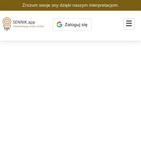
Zrozum swoje sny dzięki naszym interpretacjom.
☰