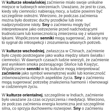
W
kulturze słowiańskiej
zaćmienie miało swoje unikalne
miejsce w ludowych wierzeniach. Uważano, że jest to czas,
kiedy siły ciemności nabierają mocy, a ludzie powinni być
szczególnie ostrożni. Wierzono, że podczas zaćmienia
można było dostrzec duchy przodków lub inne
nadprzyrodzone istoty.
Sny
o zaćmieniu mogły być
interpretowane jako ostrzeżenie przed nadchodzącymi
trudnościami lub koniecznością zmierzenia się z własnymi
lękami. Współczesne
senniki
mogą sugerować, że takie sny
to sygnał do introspekcji i zrozumienia własnych potrzeb.
W
kulturze wschodniej
, zwłaszcza w Chinach, zaćmienie
było często postrzegane jako walka między siłami światła i
ciemności. W dawnych czasach ludzie wierzyli, że zaćmienie
jest wynikiem smoka pożerającego Słońce lub Księżyc.
Współczesne
senniki
w tej kulturze mogą interpretować
zaćmienie
jako symbol wewnętrznej walki lub konieczność
zrównoważenia różnych aspektów życia.
Sny
o zaćmieniu
mogą sugerować potrzebę znalezienia harmonii i równowagi
w codziennym życiu.
W
kulturze orientalnej
, szczególnie w Indiach, zaćmienie
było uważane za czas oczyszczenia i medytacji. Wierzono,
że podczas zaćmienia energia kosmiczna jest szczególnie
silna, co sprzyja duchowemu rozwojowi.
Sny
o zaćmieniu