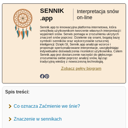
SENNIK
Interpretacja snów
.app
on-line
Sennik.app to innowacyjna platforma internetowa, która
umożliwia użytkownikom tworzenie własnych interpretacji i
wyjaśnień snów. Serwis pomaga w zrozumieniu ukrytych
znaczeń snów poprzez: Dzielenie się snami, bogatą bazę
symboli i senników oraz wykorzystanie sztucznej
inteligencji: Dzięki SI, Sennik.app analizuje wzorce i
proponuje spersonalizowane interpretacje, uwzględniając
indywidualne doświadczenia i kontekst użytkownika. Celem
Sennik.app jest dostarczenie narzędzi do głębszego
zrozumienia siebie poprzez analizę snów, łącząc
tradycyjną wiedzę z nowoczesną technologią.
Zobacz pełny biogram
Spis treści:
Co oznacza Zaćmienie we śnie?
Znaczenie w sennikach