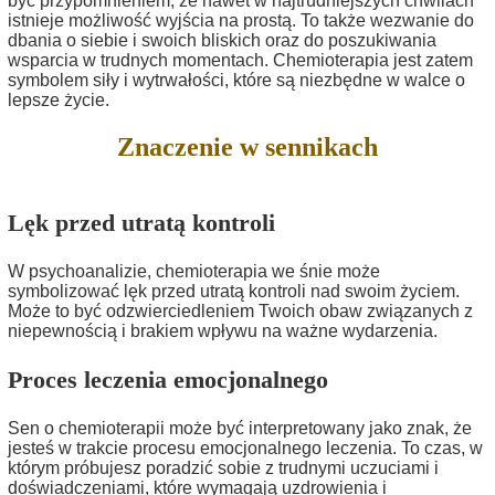
być przypomnieniem, że nawet w najtrudniejszych chwilach
istnieje możliwość wyjścia na prostą. To także wezwanie do
dbania o siebie i swoich bliskich oraz do poszukiwania
wsparcia w trudnych momentach. Chemioterapia jest zatem
symbolem siły i wytrwałości, które są niezbędne w walce o
lepsze życie.
Znaczenie w sennikach
Lęk przed utratą kontroli
W psychoanalizie, chemioterapia we śnie może
symbolizować lęk przed utratą kontroli nad swoim życiem.
Może to być odzwierciedleniem Twoich obaw związanych z
niepewnością i brakiem wpływu na ważne wydarzenia.
Proces leczenia emocjonalnego
Sen o chemioterapii może być interpretowany jako znak, że
jesteś w trakcie procesu emocjonalnego leczenia. To czas, w
którym próbujesz poradzić sobie z trudnymi uczuciami i
doświadczeniami, które wymagają uzdrowienia i