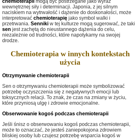
chemioterapii
mogą być postrzegane jako wyraz
wewnętrznej siły i determinacji. Japonia, z jej silnym
naciskiem na wytrwałość i dążenie do doskonałości, może
interpretować
chemioterapię
jako symbol walki i
przetrwania.
Senniki
w tej kulturze mogą sugerować, że taki
sen
jest zachętą do nieustannego dążenia do celu,
niezależnie od trudności, które napotykamy na swojej
drodze.
Chemioterapia w innych kontekstach
użycia
Otrzymywanie chemioterapii
Sen o otrzymywaniu chemioterapii może symbolizować
potrzebę oczyszczenia się z negatywnych emocji lub
toksycznych relacji. To znak, że czas na zmiany w życiu,
które przyniosą ulgę i zdrowie emocjonalne.
Obserwowanie kogoś podczas chemioterapii
Jeśli śnisz o obserwowaniu kogoś podczas chemioterapii,
może to oznaczać, że jesteś zaniepokojona zdrowiem
bliskiej osoby lub czujesz potrzebę wsparcia kogoś w