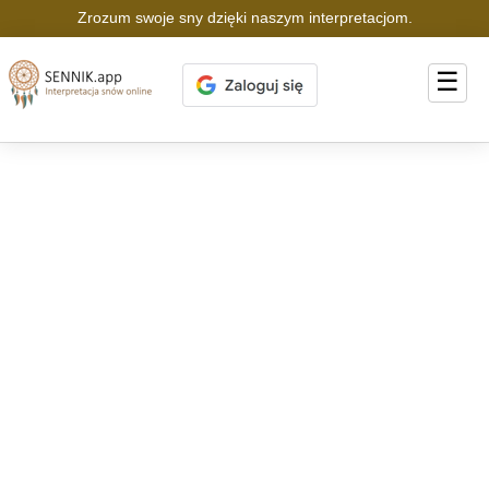
Zrozum swoje sny dzięki naszym interpretacjom.
☰