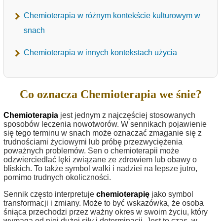
Chemioterapia w różnym kontekście kulturowym w
snach
Chemioterapia w innych kontekstach użycia
Co oznacza Chemioterapia we śnie?
Chemioterapia
jest jednym z najczęściej stosowanych
sposobów leczenia nowotworów. W sennikach pojawienie
się tego terminu w snach może oznaczać zmaganie się z
trudnościami życiowymi lub próbę przezwyciężenia
poważnych problemów. Sen o chemioterapii może
odzwierciedlać lęki związane ze zdrowiem lub obawy o
bliskich. To także symbol walki i nadziei na lepsze jutro,
pomimo trudnych okoliczności.
Sennik często interpretuje
chemioterapię
jako symbol
transformacji i zmiany. Może to być wskazówka, że osoba
śniąca przechodzi przez ważny okres w swoim życiu, który
wymaga od niej dużej siły i determinacji. Jest to czas, w