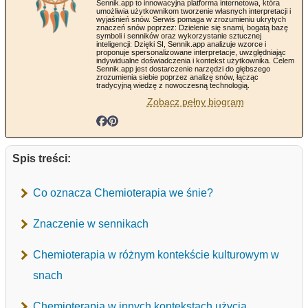
Sennik.app to innowacyjna platforma internetowa, która
umożliwia użytkownikom tworzenie własnych interpretacji i
wyjaśnień snów. Serwis pomaga w zrozumieniu ukrytych
znaczeń snów poprzez: Dzielenie się snami, bogatą bazę
symboli i senników oraz wykorzystanie sztucznej
inteligencji: Dzięki SI, Sennik.app analizuje wzorce i
proponuje spersonalizowane interpretacje, uwzględniając
indywidualne doświadczenia i kontekst użytkownika. Celem
Sennik.app jest dostarczenie narzędzi do głębszego
zrozumienia siebie poprzez analizę snów, łącząc
tradycyjną wiedzę z nowoczesną technologią.
Zobacz pełny biogram
Spis treści:
Co oznacza Chemioterapia we śnie?
Znaczenie w sennikach
Chemioterapia w różnym kontekście kulturowym w
snach
Chemioterapia w innych kontekstach użycia