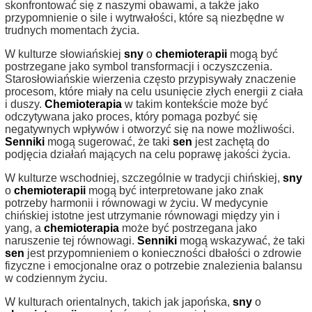
skonfrontować się z naszymi obawami, a także jako
przypomnienie o sile i wytrwałości, które są niezbędne w
trudnych momentach życia.
W kulturze słowiańskiej
sny
o
chemioterapii
mogą być
postrzegane jako symbol transformacji i oczyszczenia.
Starosłowiańskie wierzenia często przypisywały znaczenie
procesom, które miały na celu usunięcie złych energii z ciała
i duszy.
Chemioterapia
w takim kontekście może być
odczytywana jako proces, który pomaga pozbyć się
negatywnych wpływów i otworzyć się na nowe możliwości.
Senniki
mogą sugerować, że taki
sen
jest zachętą do
podjęcia działań mających na celu poprawę jakości życia.
W kulturze wschodniej, szczególnie w tradycji chińskiej,
sny
o
chemioterapii
mogą być interpretowane jako znak
potrzeby harmonii i równowagi w życiu. W medycynie
chińskiej istotne jest utrzymanie równowagi między yin i
yang, a
chemioterapia
może być postrzegana jako
naruszenie tej równowagi.
Senniki
mogą wskazywać, że taki
sen
jest przypomnieniem o konieczności dbałości o zdrowie
fizyczne i emocjonalne oraz o potrzebie znalezienia balansu
w codziennym życiu.
W kulturach orientalnych, takich jak japońska,
sny
o