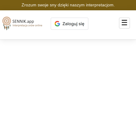
Zrozum swoje sny dzięki naszym interpretacjom.
☰