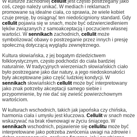
W kulturze zachodniej
cellulit
jest często postrzegany jako
coś, czego należy unikać. W mediach i reklamach
promowane są idealne ciała, co sprawia, że wiele kobiet
czuje presję, by osiągnąć ten niedościgniony standard. Gdy
cellulit
pojawia się w
snach
, może być odzwierciedleniem
lęków związanych z samoakceptacją i poczuciem własnej
wartości. W
sennikach
zachodnich,
cellulit
może
symbolizować obawy o postrzeganie przez innych i presję
społeczną dotyczącą wyglądu zewnętrznego.
Kultura słowiańska, z jej bogatym dziedzictwem
folklorystycznym, często podchodzi do ciała bardziej
naturalnie. W tradycyjnych wierzeniach słowiańskich ciało
było postrzegane jako dar natury, a jego niedoskonałości
były akceptowane jako część ludzkiej kondycji. W
sennikach
słowiańskich
cellulit
może być interpretowany
jako znak potrzeby akceptacji samego siebie i
przypomnienie, by nie dać się zwieść powierzchownym
wartościom.
W kulturach wschodnich, takich jak japońska czy chińska,
harmonia ciała i umysłu jest kluczowa.
Cellulit
w
snach
może
wskazywać na brak równowagi w życiu śniącego. W
sennikach
wschodnich, pojawienie się
cellulitu
może być
interpretowane jako potrzeba zwrócenia uwagi na zdrowie i