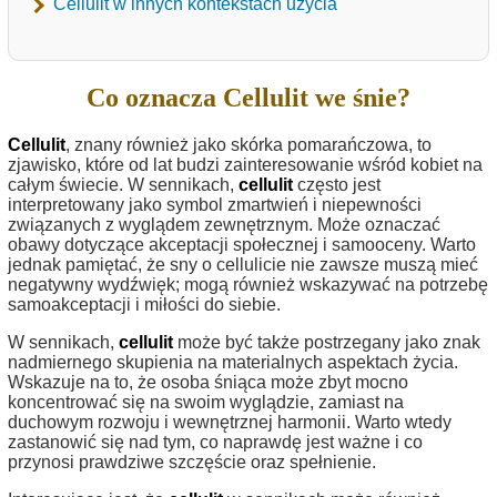
Cellulit w innych kontekstach użycia
Co oznacza Cellulit we śnie?
Cellulit
, znany również jako skórka pomarańczowa, to
zjawisko, które od lat budzi zainteresowanie wśród kobiet na
całym świecie. W sennikach,
cellulit
często jest
interpretowany jako symbol zmartwień i niepewności
związanych z wyglądem zewnętrznym. Może oznaczać
obawy dotyczące akceptacji społecznej i samooceny. Warto
jednak pamiętać, że sny o cellulicie nie zawsze muszą mieć
negatywny wydźwięk; mogą również wskazywać na potrzebę
samoakceptacji i miłości do siebie.
W sennikach,
cellulit
może być także postrzegany jako znak
nadmiernego skupienia na materialnych aspektach życia.
Wskazuje na to, że osoba śniąca może zbyt mocno
koncentrować się na swoim wyglądzie, zamiast na
duchowym rozwoju i wewnętrznej harmonii. Warto wtedy
zastanowić się nad tym, co naprawdę jest ważne i co
przynosi prawdziwe szczęście oraz spełnienie.