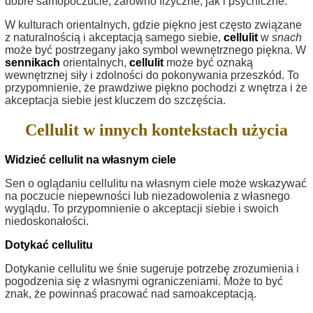
dobre samopoczucie, zarówno fizyczne, jak i psychiczne.
W kulturach orientalnych, gdzie piękno jest często związane
z naturalnością i akceptacją samego siebie,
cellulit
w
snach
może być postrzegany jako symbol wewnętrznego piękna. W
sennikach
orientalnych,
cellulit
może być oznaką
wewnętrznej siły i zdolności do pokonywania przeszkód. To
przypomnienie, że prawdziwe piękno pochodzi z wnętrza i że
akceptacja siebie jest kluczem do szczęścia.
Cellulit w innych kontekstach użycia
Widzieć cellulit na własnym ciele
Sen o oglądaniu cellulitu na własnym ciele może wskazywać
na poczucie niepewności lub niezadowolenia z własnego
wyglądu. To przypomnienie o akceptacji siebie i swoich
niedoskonałości.
Dotykać cellulitu
Dotykanie cellulitu we śnie sugeruje potrzebę zrozumienia i
pogodzenia się z własnymi ograniczeniami. Może to być
znak, że powinnaś pracować nad samoakceptacją.