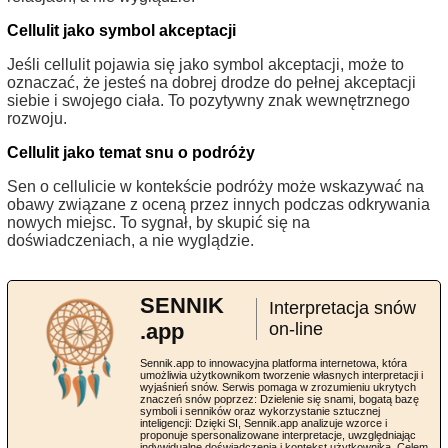
Cellulit jako symbol akceptacji
Jeśli cellulit pojawia się jako symbol akceptacji, może to
oznaczać, że jesteś na dobrej drodze do pełnej akceptacji
siebie i swojego ciała. To pozytywny znak wewnętrznego
rozwoju.
Cellulit jako temat snu o podróży
Sen o cellulicie w kontekście podróży może wskazywać na
obawy związane z oceną przez innych podczas odkrywania
nowych miejsc. To sygnał, by skupić się na
doświadczeniach, a nie wyglądzie.
SENNIK
Interpretacja snów
.app
on-line
Sennik.app to innowacyjna platforma internetowa, która
umożliwia użytkownikom tworzenie własnych interpretacji i
wyjaśnień snów. Serwis pomaga w zrozumieniu ukrytych
znaczeń snów poprzez: Dzielenie się snami, bogatą bazę
symboli i senników oraz wykorzystanie sztucznej
inteligencji: Dzięki SI, Sennik.app analizuje wzorce i
proponuje spersonalizowane interpretacje, uwzględniając
indywidualne doświadczenia i kontekst użytkownika. Celem