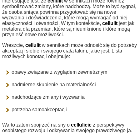
Interesujące jest, że
cellulit
w sennikach może również
symbolizować zmiany, które nadchodzą. Może to być sygnał,
że osoba śniąca powinna przygotować się na nowe
wyzwania i doświadczenia, które mogą wymagać od niej
elastyczności i otwartości. W tym kontekście,
cellulit
jest jak
metafora dla przemian, które są nieuniknione i które mogą
przynieść nowe możliwości.
Wreszcie,
cellulit
w sennikach może odnosić się do potrzeby
akceptacji siebie i swojego ciała takim, jakie jest. Lista
możliwych konotacji obejmuje:
obawy związane z wyglądem zewnętrznym
nadmierne skupienie na materialności
nadchodzące zmiany i wyzwania
potrzeba samoakceptacji
Warto zatem spojrzeć na sny o
cellulicie
z perspektywy
osobistego rozwoju i odkrywania swojego prawdziwego ja.