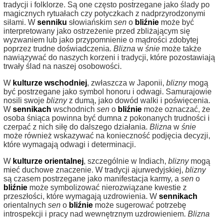
tradycji i folklorze. Są one często postrzegane jako ślady po
magicznych rytuałach czy potyczkach z nadprzyrodzonymi
siłami. W
senniku
słowiańskim
sen
o
bliźnie
może być
interpretowany jako ostrzeżenie przed zbliżającym się
wyzwaniem lub jako przypomnienie o mądrości zdobytej
poprzez trudne doświadczenia.
Blizna
w
śnie
może także
nawiązywać do naszych korzeni i tradycji, które pozostawiają
trwały ślad na naszej osobowości.
W
kulturze wschodniej
, zwłaszcza w Japonii,
blizny
mogą
być postrzegane jako symbol honoru i odwagi. Samurajowie
nosili swoje
blizny
z dumą, jako dowód walki i poświęcenia.
W
sennikach
wschodnich
sen
o
bliźnie
może oznaczać, że
osoba śniąca powinna być dumna z pokonanych trudności i
czerpać z nich siłę do dalszego działania.
Blizna
w
śnie
może również wskazywać na konieczność podjęcia decyzji,
które wymagają odwagi i determinacji.
W
kulturze orientalnej
, szczególnie w Indiach,
blizny
mogą
mieć duchowe znaczenie. W tradycji ajurwedyjskiej,
blizny
są czasem postrzegane jako manifestacja karmy, a
sen
o
bliźnie
może symbolizować nierozwiązane kwestie z
przeszłości, które wymagają uzdrowienia. W
sennikach
orientalnych
sen
o
bliźnie
może sugerować potrzebę
introspekcji i pracy nad wewnętrznym uzdrowieniem.
Blizna