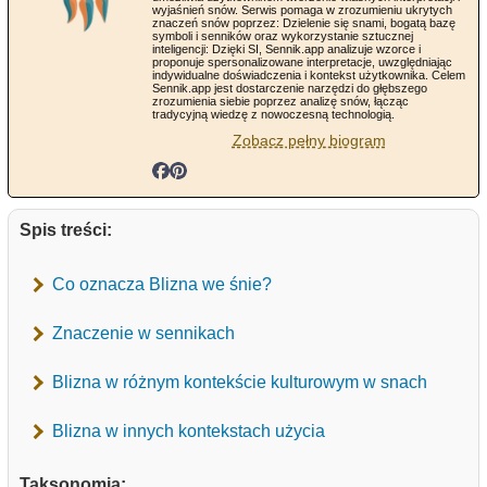
wyjaśnień snów. Serwis pomaga w zrozumieniu ukrytych
znaczeń snów poprzez: Dzielenie się snami, bogatą bazę
symboli i senników oraz wykorzystanie sztucznej
inteligencji: Dzięki SI, Sennik.app analizuje wzorce i
proponuje spersonalizowane interpretacje, uwzględniając
indywidualne doświadczenia i kontekst użytkownika. Celem
Sennik.app jest dostarczenie narzędzi do głębszego
zrozumienia siebie poprzez analizę snów, łącząc
tradycyjną wiedzę z nowoczesną technologią.
Zobacz pełny biogram
Spis treści:
Co oznacza Blizna we śnie?
Znaczenie w sennikach
Blizna w różnym kontekście kulturowym w snach
Blizna w innych kontekstach użycia
Taksonomia: