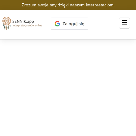
Zrozum swoje sny dzięki naszym interpretacjom.
☰