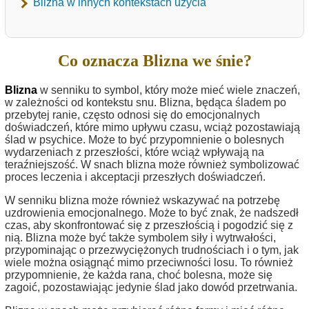
Blizna w innych kontekstach użycia
Co oznacza Blizna we śnie?
Blizna
w senniku to symbol, który może mieć wiele znaczeń,
w zależności od kontekstu snu. Blizna, będąca śladem po
przebytej ranie, często odnosi się do emocjonalnych
doświadczeń, które mimo upływu czasu, wciąż pozostawiają
ślad w psychice. Może to być przypomnienie o bolesnych
wydarzeniach z przeszłości, które wciąż wpływają na
teraźniejszość. W snach blizna może również symbolizować
proces leczenia i akceptacji przeszłych doświadczeń.
W senniku blizna może również wskazywać na potrzebę
uzdrowienia emocjonalnego. Może to być znak, że nadszedł
czas, aby skonfrontować się z przeszłością i pogodzić się z
nią. Blizna może być także symbolem siły i wytrwałości,
przypominając o przezwyciężonych trudnościach i o tym, jak
wiele można osiągnąć mimo przeciwności losu. To również
przypomnienie, że każda rana, choć bolesna, może się
zagoić, pozostawiając jedynie ślad jako dowód przetrwania.