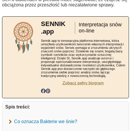
obciążona przez przeszłość lub niezałatwione sprawy.
SENNIK
Interpretacja snów
.app
on-line
Sennik.app to innowacyjna platforma internetowa, która
umożliwia użytkownikom tworzenie własnych interpretacji i
wyjaśnień snów. Serwis pomaga w zrozumieniu ukrytych
znaczeń snów poprzez: Dzielenie się snami, bogatą bazę
symboli i senników oraz wykorzystanie sztucznej
inteligencji: Dzięki SI, Sennik.app analizuje wzorce i
proponuje spersonalizowane interpretacje, uwzględniając
indywidualne doświadczenia i kontekst użytkownika. Celem
Sennik.app jest dostarczenie narzędzi do głębszego
zrozumienia siebie poprzez analizę snów, łącząc
tradycyjną wiedzę z nowoczesną technologią.
Zobacz pełny biogram
Spis treści:
Co oznacza Bakterie we śnie?