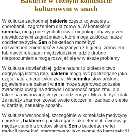
Bakterie w różnym kontekście
kulturowym w snach
W kulturze zachodniej
bakterie
często kojarzą się z
chorobami i zagrożeniem dla zdrowia. W kontekście
sennika
, mogą one symbolizować niepokój i obawy przed
niewidocznymi zagrożeniami, które mogą zakłócać nasze
codzienne życie.
Sen
o bakteriach może być
odzwierciedleniem lęków związanych z higieną, zdrowiem
lub nawet relacjami międzyludzkimi, gdzie drobne
nieporozumienia mogą rozwijać się w większe problemy.
W kulturze słowiańskiej, gdzie natura i ziołolecznictwo
odgrywają istotną rolę,
bakterie
mogą być postrzegane jako
część naturalnego cyklu życia. W
senniku
słowiańskim,
pojawienie się bakterii w
śnie
może sugerować potrzebę
zwrócenia uwagi na zdrowie i odporność organizmu, ale
także na równowagę w życiu codziennym. Może to być znak,
że należy zharmonizować swoje otoczenie i zadbać o siebie
w bardziej naturalny sposób.
W kulturze wschodniej, szczególnie w kontekście medycyny
chińskiej,
bakterie
są postrzegane jako element równowagi
między ciałem a środowiskiem.
Sen
o bakteriach w tej
tradycji może być interpretowany jako sygnał do introspekcji i