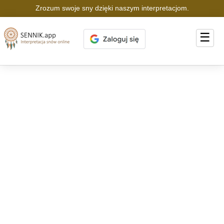
Zrozum swoje sny dzięki naszym interpretacjom.
☰