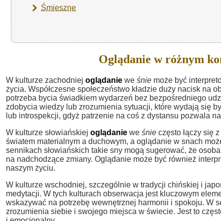
Śmieszne
Oglądanie w różnym ko
W kulturze zachodniej
oglądanie
we
śnie
może być interpret
życia. Współczesne społeczeństwo kładzie duży nacisk na obs
potrzeba bycia świadkiem wydarzeń bez bezpośredniego udz
zdobycia wiedzy lub zrozumienia sytuacji, które wydają się b
lub introspekcji, gdyż patrzenie na coś z dystansu pozwala 
W kulturze słowiańskiej
oglądanie
we
śnie
często łączy się 
światem materialnym a duchowym, a oglądanie w snach może 
sennikach słowiańskich takie sny mogą sugerować, że osoba p
na nadchodzące zmiany. Oglądanie może być również interpre
naszym życiu.
W kulturze wschodniej, szczególnie w tradycji chińskiej i japo
medytacji. W tych kulturach obserwacja jest kluczowym ele
wskazywać na potrzebę wewnętrznej harmonii i spokoju. W 
zrozumienia siebie i swojego miejsca w świecie. Jest to cz
i emocjonalny.