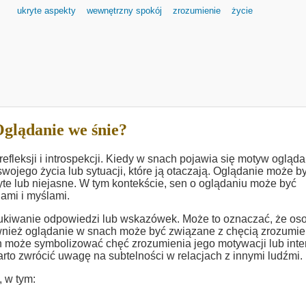
ukryte aspekty
wewnętrzny spokój
zrozumienie
życie
glądanie we śnie?
efleksji i introspekcji. Kiedy w snach pojawia się motyw ogląda
wojego życia lub sytuacji, które ją otaczają. Oglądanie może b
yte lub niejasne. W tym kontekście, sen o oglądaniu może być
ami i myślami.
szukiwanie odpowiedzi lub wskazówek. Może to oznaczać, że os
ównież oglądanie w snach może być związane z chęcią zrozumie
h może symbolizować chęć zrozumienia jego motywacji lub inten
to zwrócić uwagę na subtelności w relacjach z innymi ludźmi.
, w tym: