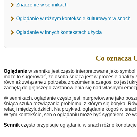
Znaczenie w sennikach
Oglądanie w różnym kontekście kulturowym w snach
Oglądanie w innych kontekstach użycia
Co oznacza O
Oglądanie
w senniku jest często interpretowane jako symbol r
może to sugerować, że osoba śniąca jest w procesie analizy s
również związane z potrzebą zrozumienia czegoś, co jest ukr
zachętą do głębszego zastanowienia się nad własnymi emocj
W sennikach, oglądanie często jest interpretowane jako po
śniąca szuka rozwiązania problemu, z którym się boryka. R
relacji międzyludzkich. Na przykład, oglądanie kogoś w snac
W tym kontekście, sen o oglądaniu może być sygnałem, że war
Sennik
często przypisuje oglądaniu w snach różne konotacje