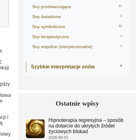
Sny przetwarzające
31
Sny świadome
3
Sny symboliczne
32
Sny terapeutyczne
1
Sny wspólne (interpersonalne)
1
w
ć
Szybkie interpretacje snów
9
eksji
iędzy
otowa
 w
Ostatnie wpisy
ji i
Hipnoterapia regresyjna – sposób
gą
na dotarcie do ukrytych źródeł
życiowych blokad
chowy
2026-06-01