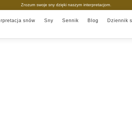
Zrozum swoje sny dzięki naszym interpretacjom.
erpretacja snów
Sny
Sennik
Blog
Dziennik 