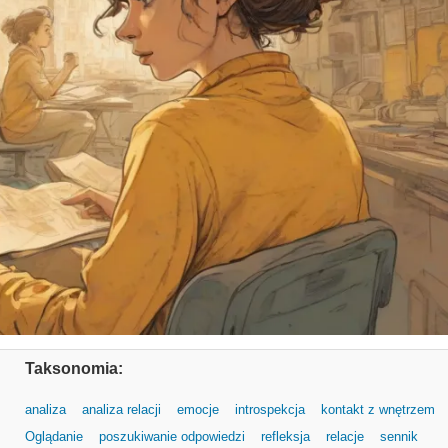
Taksonomia:
analiza
analiza relacji
emocje
introspekcja
kontakt z wnętrzem
Oglądanie
poszukiwanie odpowiedzi
refleksja
relacje
sennik