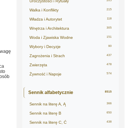
Uroczystości i Rytuały
205
Walka i Konflikty
215
Władza i Autorytet
118
Wnętrza i Architektura
305
Woda i Zjawiska Wodne
151
Wybory i Decyzje
90
 uwagę
Zagrożenia i Strach
437
Zwierzęta
478
ca
sto
Żywność i Napoje
574
posób
Sennik alfabetycznie
8515
Sennik na literę A, Ą
366
Sennik na literę B
650
Sennik na literę C, Ć
438