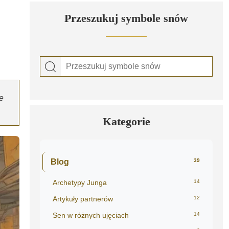
Przeszukuj symbole snów
e
Kategorie
Blog
39
Archetypy Junga
14
Artykuły partnerów
12
Sen w różnych ujęciach
14