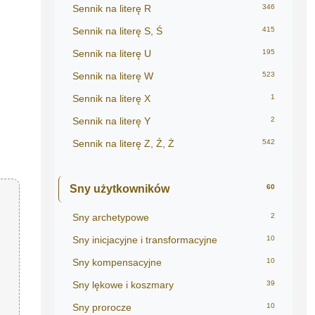
Sennik na literę R
346
Sennik na literę S, Ś
415
Sennik na literę U
195
Sennik na literę W
523
Sennik na literę X
1
Sennik na literę Y
2
Sennik na literę Z, Ź, Ż
542
Sny użytkowników
60
Sny archetypowe
2
Sny inicjacyjne i transformacyjne
10
Sny kompensacyjne
10
Sny lękowe i koszmary
39
Sny prorocze
10