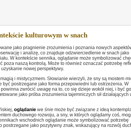
ntekście kulturowym w snach
owane jako pragnienie zrozumienia i poznania nowych aspektó
erwację i analizę, co znajduje odzwierciedlenie w snach jako
iału. W kontekście sennika, oglądanie może symbolizować chę
yć poza naszą kontrolą. Może to również oznaczać potrzebę refl
na uzyskanie nowej perspektywy.
z magią i mistycyzmem. Słowianie wierzyli, że sny są mostem m
być postrzegane jako forma przepowiedni lub ostrzeżenia. W
owinna zwrócić uwagę na to, co się dzieje wokół niej, i być g
towane jako próba zrozumienia tajemniczych sił działających
ńskiej,
oglądanie
we
śnie
może być związane z ideą kontemplac
mentem duchowego rozwoju, a sny, w których oglądamy coś, mo
sennikach wschodnich oglądanie może symbolizować potrzebę
ęsto postrzegane jako pozytywny znak, wskazujący na rozwój du