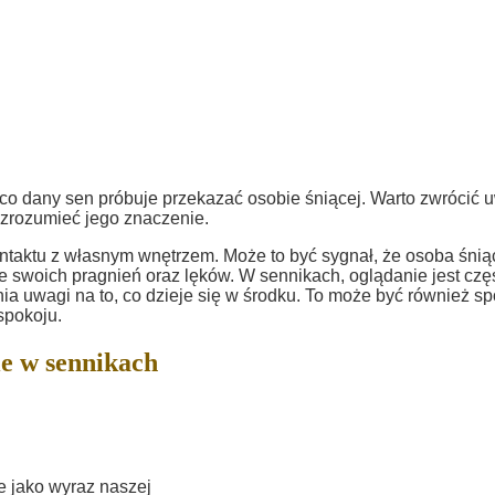
 co dany sen próbuje przekazać osobie śniącej. Warto zwrócić
j zrozumieć jego znaczenie.
taktu z własnym wnętrzem. Może to być sygnał, że osoba śnią
e swoich pragnień oraz lęków. W sennikach, oglądanie jest czę
nia uwagi na to, co dzieje się w środku. To może być również s
spokoju.
e w sennikach
e jako wyraz naszej