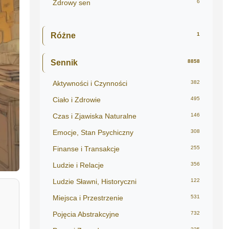
Zdrowy sen
6
Różne
1
Sennik
8858
Aktywności i Czynności
382
Ciało i Zdrowie
495
Czas i Zjawiska Naturalne
146
Emocje, Stan Psychiczny
308
Finanse i Transakcje
255
Ludzie i Relacje
356
Ludzie Sławni, Historyczni
122
Miejsca i Przestrzenie
531
Pojęcia Abstrakcyjne
732