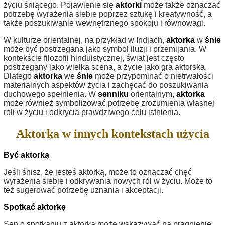
życiu śniącego. Pojawienie się
aktorki
może także oznaczać
potrzebę wyrażenia siebie poprzez sztukę i kreatywność, a
także poszukiwanie wewnętrznego spokoju i równowagi.
W kulturze orientalnej, na przykład w Indiach,
aktorka
w
śnie
może być postrzegana jako symbol iluzji i przemijania. W
kontekście filozofii hinduistycznej, świat jest często
postrzegany jako wielka scena, a życie jako gra aktorska.
Dlatego
aktorka
we
śnie
może przypominać o nietrwałości
materialnych aspektów życia i zachęcać do poszukiwania
duchowego spełnienia. W
senniku
orientalnym,
aktorka
może również symbolizować potrzebę zrozumienia własnej
roli w życiu i odkrycia prawdziwego celu istnienia.
Aktorka w innych kontekstach użycia
Być aktorką
Jeśli śnisz, że jesteś aktorką, może to oznaczać chęć
wyrażenia siebie i odkrywania nowych ról w życiu. Może to
też sugerować potrzebę uznania i akceptacji.
Spotkać aktorkę
Sen o spotkaniu z aktorką może wskazywać na pragnienie