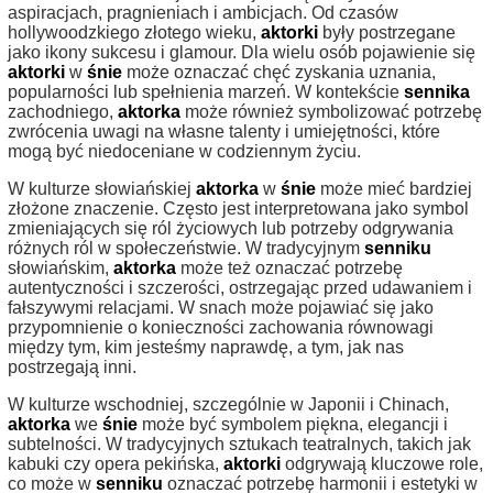
aspiracjach, pragnieniach i ambicjach. Od czasów
hollywoodzkiego złotego wieku,
aktorki
były postrzegane
jako ikony sukcesu i glamour. Dla wielu osób pojawienie się
aktorki
w
śnie
może oznaczać chęć zyskania uznania,
popularności lub spełnienia marzeń. W kontekście
sennika
zachodniego,
aktorka
może również symbolizować potrzebę
zwrócenia uwagi na własne talenty i umiejętności, które
mogą być niedoceniane w codziennym życiu.
W kulturze słowiańskiej
aktorka
w
śnie
może mieć bardziej
złożone znaczenie. Często jest interpretowana jako symbol
zmieniających się ról życiowych lub potrzeby odgrywania
różnych ról w społeczeństwie. W tradycyjnym
senniku
słowiańskim,
aktorka
może też oznaczać potrzebę
autentyczności i szczerości, ostrzegając przed udawaniem i
fałszywymi relacjami. W snach może pojawiać się jako
przypomnienie o konieczności zachowania równowagi
między tym, kim jesteśmy naprawdę, a tym, jak nas
postrzegają inni.
W kulturze wschodniej, szczególnie w Japonii i Chinach,
aktorka
we
śnie
może być symbolem piękna, elegancji i
subtelności. W tradycyjnych sztukach teatralnych, takich jak
kabuki czy opera pekińska,
aktorki
odgrywają kluczowe role,
co może w
senniku
oznaczać potrzebę harmonii i estetyki w