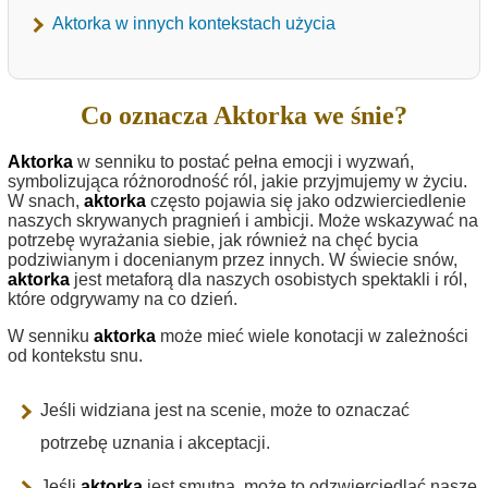
Aktorka w innych kontekstach użycia
Co oznacza Aktorka we śnie?
Aktorka
w senniku to postać pełna emocji i wyzwań,
symbolizująca różnorodność ról, jakie przyjmujemy w życiu.
W snach,
aktorka
często pojawia się jako odzwierciedlenie
naszych skrywanych pragnień i ambicji. Może wskazywać na
potrzebę wyrażania siebie, jak również na chęć bycia
podziwianym i docenianym przez innych. W świecie snów,
aktorka
jest metaforą dla naszych osobistych spektakli i ról,
które odgrywamy na co dzień.
W senniku
aktorka
może mieć wiele konotacji w zależności
od kontekstu snu.
Jeśli widziana jest na scenie, może to oznaczać
potrzebę uznania i akceptacji.
Jeśli
aktorka
jest smutna, może to odzwierciedlać nasze