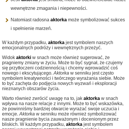
wewnętrzne zmagania i niepewności.
Natomiast radosna
aktorka
może symbolizować sukces
i spełnienie marzeń.
W każdym przypadku,
aktorka
jest symbolem naszych
emocjonalnych podróży i wewnętrznych przeżyć.
Widok
aktorki
w snach może również sugerować, że
pragniemy zmiany w życiu. Może to być sygnał, że czujemy
się przytłoczeni codziennością i chcemy wprowadzić coś
nowego i ekscytującego.
Aktorka
w senniku jest często
symbolem kreatywności i twórczego wyrażania siebie. Może
to być zachęta do podjęcia nowych wyzwań i eksploracji
nieznanych obszarów życia.
Warto również zwrócić uwagę na to, jak
aktorka
w snach
wpływa na nasze relacje z innymi. Może to być wskazówka,
że powinniśmy bardziej otwarcie wyrażać swoje uczucia i
emocje.
Aktorka
w senniku może również symbolizować
nasze pragnienie bycia zauważonym i docenionym przez
bliskich. W każdym przypadku,
aktorka
jest symbolem