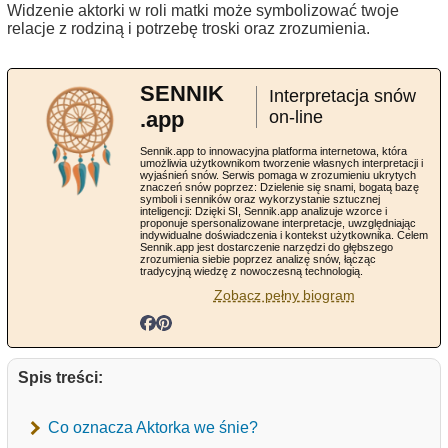
Widzenie aktorki w roli matki może symbolizować twoje
relacje z rodziną i potrzebę troski oraz zrozumienia.
SENNIK
Interpretacja snów
.app
on-line
Sennik.app to innowacyjna platforma internetowa, która
umożliwia użytkownikom tworzenie własnych interpretacji i
wyjaśnień snów. Serwis pomaga w zrozumieniu ukrytych
znaczeń snów poprzez: Dzielenie się snami, bogatą bazę
symboli i senników oraz wykorzystanie sztucznej
inteligencji: Dzięki SI, Sennik.app analizuje wzorce i
proponuje spersonalizowane interpretacje, uwzględniając
indywidualne doświadczenia i kontekst użytkownika. Celem
Sennik.app jest dostarczenie narzędzi do głębszego
zrozumienia siebie poprzez analizę snów, łącząc
tradycyjną wiedzę z nowoczesną technologią.
Zobacz pełny biogram
Spis treści:
Co oznacza Aktorka we śnie?