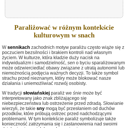
Paraliżować w różnym kontekście
kulturowym w snach
W
sennikach
zachodnich motyw paraliżu często wiąże się z
poczuciem bezsilności i brakiem kontroli nad własnym
życiem. W kulturze, która kładzie duży nacisk na
indywidualizm i samodzielność,
sen
o byciu sparaliżowanym
może odzwierciedlać obawy związane z utratą autonomii lub
niemożnością podjęcia ważnych decyzji. To także symbol
strachu przed nieznanym, który może blokować nasze
działania i uniemożliwiać rozwój osobisty.
W tradycji
słowiańskiej
paraliż we
śnie
może być
interpretowany jako znak zbliżającego się
niebezpieczeństwa lub ostrzeżenie przed zdradą. Słowianie
wierzyli, że takie
sny
mogą być przesłaniem od duchów
przodków, które próbują ostrzec przed nadchodzącymi
problemami. W tym kontekście paraliż symbolizuje także
konieczność zatrzymania się i zastanowienia nad swoimi