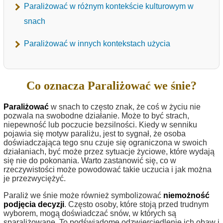
Paraliżować w różnym kontekście kulturowym w
snach
Paraliżować w innych kontekstach użycia
Co oznacza Paraliżować we śnie?
Paraliżować
w snach to często znak, że coś w życiu nie
pozwala na swobodne działanie. Może to być strach,
niepewność lub poczucie bezsilności. Kiedy w senniku
pojawia się motyw paraliżu, jest to sygnał, że osoba
doświadczająca tego snu czuje się ograniczona w swoich
działaniach, być może przez sytuacje życiowe, które wydają
się nie do pokonania. Warto zastanowić się, co w
rzeczywistości może powodować takie uczucia i jak można
je przezwyciężyć.
Paraliż we śnie może również symbolizować
niemożność
podjęcia decyzji
. Często osoby, które stoją przed trudnym
wyborem, mogą doświadczać snów, w których są
sparaliżowane. To podświadome odzwierciedlenie ich obaw i