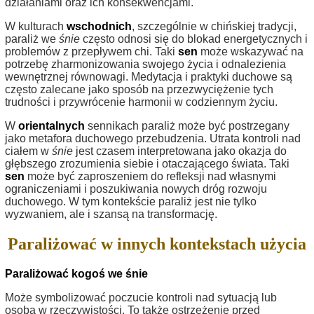
działaniami oraz ich konsekwencjami.
W kulturach
wschodnich
, szczególnie w chińskiej tradycji,
paraliż we
śnie
często odnosi się do blokad energetycznych i
problemów z przepływem chi. Taki
sen
może wskazywać na
potrzebę zharmonizowania swojego życia i odnalezienia
wewnętrznej równowagi. Medytacja i praktyki duchowe są
często zalecane jako sposób na przezwyciężenie tych
trudności i przywrócenie harmonii w codziennym życiu.
W
orientalnych
sennikach paraliż może być postrzegany
jako metafora duchowego przebudzenia. Utrata kontroli nad
ciałem w
śnie
jest czasem interpretowana jako okazja do
głębszego zrozumienia siebie i otaczającego świata. Taki
sen
może być zaproszeniem do refleksji nad własnymi
ograniczeniami i poszukiwania nowych dróg rozwoju
duchowego. W tym kontekście paraliż jest nie tylko
wyzwaniem, ale i szansą na transformację.
Paraliżować w innych kontekstach użycia
Paraliżować kogoś we śnie
Może symbolizować poczucie kontroli nad sytuacją lub
osobą w rzeczywistości. To także ostrzeżenie przed