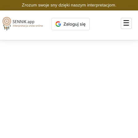
Zrozum swoje sny dzięki naszym interpretacjom.
☰