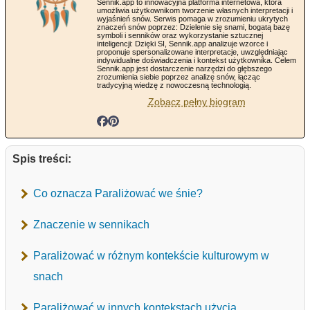
Sennik.app to innowacyjna platforma internetowa, która
umożliwia użytkownikom tworzenie własnych interpretacji i
wyjaśnień snów. Serwis pomaga w zrozumieniu ukrytych
znaczeń snów poprzez: Dzielenie się snami, bogatą bazę
symboli i senników oraz wykorzystanie sztucznej
inteligencji: Dzięki SI, Sennik.app analizuje wzorce i
proponuje spersonalizowane interpretacje, uwzględniając
indywidualne doświadczenia i kontekst użytkownika. Celem
Sennik.app jest dostarczenie narzędzi do głębszego
zrozumienia siebie poprzez analizę snów, łącząc
tradycyjną wiedzę z nowoczesną technologią.
Zobacz pełny biogram
Spis treści:
Co oznacza Paraliżować we śnie?
Znaczenie w sennikach
Paraliżować w różnym kontekście kulturowym w
snach
Paraliżować w innych kontekstach użycia