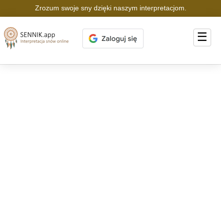
Zrozum swoje sny dzięki naszym interpretacjom.
☰