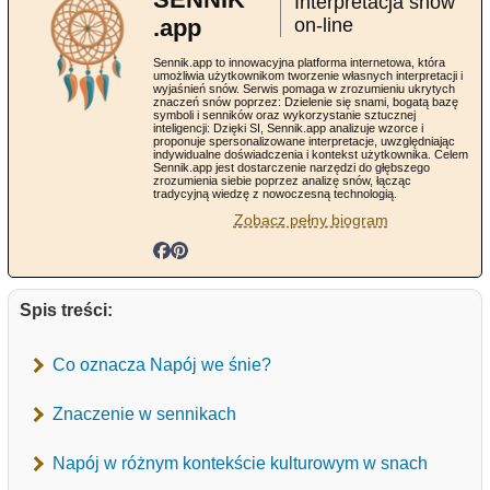
Interpretacja snów
.app
on-line
Sennik.app to innowacyjna platforma internetowa, która
umożliwia użytkownikom tworzenie własnych interpretacji i
wyjaśnień snów. Serwis pomaga w zrozumieniu ukrytych
znaczeń snów poprzez: Dzielenie się snami, bogatą bazę
symboli i senników oraz wykorzystanie sztucznej
inteligencji: Dzięki SI, Sennik.app analizuje wzorce i
proponuje spersonalizowane interpretacje, uwzględniając
indywidualne doświadczenia i kontekst użytkownika. Celem
Sennik.app jest dostarczenie narzędzi do głębszego
zrozumienia siebie poprzez analizę snów, łącząc
tradycyjną wiedzę z nowoczesną technologią.
Zobacz pełny biogram
Spis treści:
Co oznacza Napój we śnie?
Znaczenie w sennikach
Napój w różnym kontekście kulturowym w snach