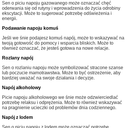
Sen o piciu napoju gazowanego może oznaczać chęć
oderwania się od rutyny i wprowadzenia do życia odrobiny
ekscytacji. Może to sugerować potrzebę odświeżenia i
energii.
Podawanie napoju komuś
Jeśli we śnie podajesz komuś napój, może to wskazywać na
twoją gotowość do pomocy i wsparcia bliskich. Może to
również oznaczać, że jesteś gotowa na nowe relacje.
Rozlany napój
Sen o rozlaniu napoju może symbolizować stracone szanse
lub poczucie marnotrawstwa. Może to być ostrzeżenie, aby
bardziej uważać na swoje działania i decyzje.
Napój alkoholowy
Picie napoju alkoholowego we śnie może odzwierciedlać
potrzebę relaksu i odprężenia. Może to również wskazywać
na pragnienie ucieczki od problemów dnia codziennego.
Napój z lodem
Sen o piciu napoju z lodem może oznaczać potrzebę