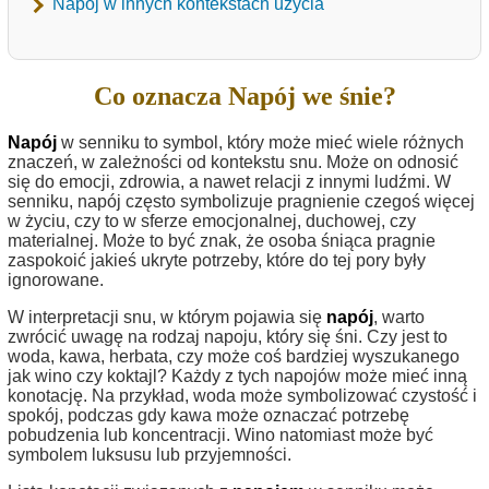
Napój w innych kontekstach użycia
Co oznacza Napój we śnie?
Napój
w senniku to symbol, który może mieć wiele różnych
znaczeń, w zależności od kontekstu snu. Może on odnosić
się do emocji, zdrowia, a nawet relacji z innymi ludźmi. W
senniku, napój często symbolizuje pragnienie czegoś więcej
w życiu, czy to w sferze emocjonalnej, duchowej, czy
materialnej. Może to być znak, że osoba śniąca pragnie
zaspokoić jakieś ukryte potrzeby, które do tej pory były
ignorowane.
W interpretacji snu, w którym pojawia się
napój
, warto
zwrócić uwagę na rodzaj napoju, który się śni. Czy jest to
woda, kawa, herbata, czy może coś bardziej wyszukanego
jak wino czy koktajl? Każdy z tych napojów może mieć inną
konotację. Na przykład, woda może symbolizować czystość i
spokój, podczas gdy kawa może oznaczać potrzebę
pobudzenia lub koncentracji. Wino natomiast może być
symbolem luksusu lub przyjemności.