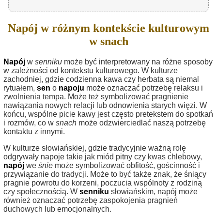
Napój w różnym kontekście kulturowym
w snach
Napój
w
senniku
może być interpretowany na różne sposoby
w zależności od kontekstu kulturowego. W kulturze
zachodniej, gdzie codzienna kawa czy herbata są niemal
rytuałem,
sen
o
napoju
może oznaczać potrzebę relaksu i
zwolnienia tempa. Może też symbolizować pragnienie
nawiązania nowych relacji lub odnowienia starych więzi. W
końcu, wspólne picie kawy jest często pretekstem do spotkań
i rozmów, co w
snach
może odzwierciedlać naszą potrzebę
kontaktu z innymi.
W kulturze słowiańskiej, gdzie tradycyjnie ważną rolę
odgrywały napoje takie jak miód pitny czy kwas chlebowy,
napój
we
śnie
może symbolizować obfitość, gościnność i
przywiązanie do tradycji. Może to być także znak, że śniący
pragnie powrotu do korzeni, poczucia wspólnoty z rodziną
czy społecznością. W
senniku
słowiańskim, napój może
również oznaczać potrzebę zaspokojenia pragnień
duchowych lub emocjonalnych.