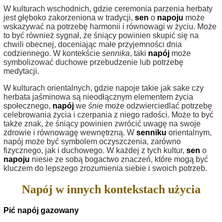
W kulturach wschodnich, gdzie ceremonia parzenia herbaty
jest głęboko zakorzeniona w tradycji,
sen
o
napoju
może
wskazywać na potrzebę harmonii i równowagi w życiu. Może
to być również sygnał, że śniący powinien skupić się na
chwili obecnej, doceniając małe przyjemności dnia
codziennego. W kontekście
sennika
, taki
napój
może
symbolizować duchowe przebudzenie lub potrzebę
medytacji.
W kulturach orientalnych, gdzie napoje takie jak sake czy
herbata jaśminowa są nieodłącznym elementem życia
społecznego,
napój
we
śnie
może odzwierciedlać potrzebę
celebrowania życia i czerpania z niego radości. Może to być
także znak, że śniący powinien zwrócić uwagę na swoje
zdrowie i równowagę wewnętrzną. W
senniku
orientalnym,
napój może być symbolem oczyszczenia, zarówno
fizycznego, jak i duchowego. W każdej z tych kultur,
sen
o
napoju
niesie ze sobą bogactwo znaczeń, które mogą być
kluczem do lepszego zrozumienia siebie i swoich potrzeb.
Napój w innych kontekstach użycia
Pić napój gazowany