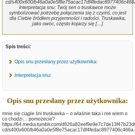
cd/s400x600/b46a0a0e5f8e75acac17df4fedac8977406c466a
Interpretacja snu: Twój sen o truskawce może
symbolizować potrzebę połączenia się z czymś, co jest
dla Ciebie źródłem przyjemności i radości. Truskawka,
jako owoc, często kojarzy się […]
Spis treści:
Opis snu przesłany przez użytkownika:
Interpretacja snu:
Opis snu przesłany przez użytkownika:
mnie się ciągle śni truskawka – o właśnie taka i nie wiem o
co chodzi… pomożecie?
https://64.media.tumblr.com/d826a82eef9e9e7c7de13f47b23
cd/s400x600/b46a0a0e5f8e75acac17df4fedac8977406c466a.g