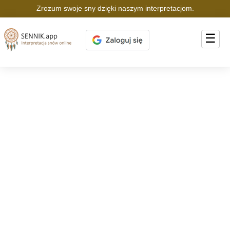
Zrozum swoje sny dzięki naszym interpretacjom.
☰