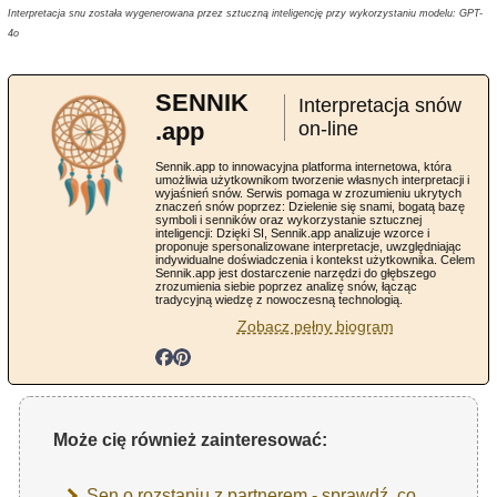
Interpretacja snu została wygenerowana przez sztuczną inteligencję przy wykorzystaniu modelu: GPT-
4o
SENNIK
Interpretacja snów
.app
on-line
Sennik.app to innowacyjna platforma internetowa, która
umożliwia użytkownikom tworzenie własnych interpretacji i
wyjaśnień snów. Serwis pomaga w zrozumieniu ukrytych
znaczeń snów poprzez: Dzielenie się snami, bogatą bazę
symboli i senników oraz wykorzystanie sztucznej
inteligencji: Dzięki SI, Sennik.app analizuje wzorce i
proponuje spersonalizowane interpretacje, uwzględniając
indywidualne doświadczenia i kontekst użytkownika. Celem
Sennik.app jest dostarczenie narzędzi do głębszego
zrozumienia siebie poprzez analizę snów, łącząc
tradycyjną wiedzę z nowoczesną technologią.
Zobacz pełny biogram
Może cię również zainteresować:
Sen o rozstaniu z partnerem - sprawdź, co