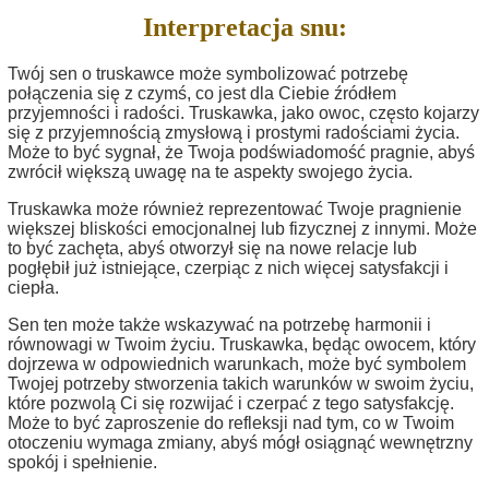
Interpretacja snu:
Twój sen o truskawce może symbolizować potrzebę
połączenia się z czymś, co jest dla Ciebie źródłem
przyjemności i radości. Truskawka, jako owoc, często kojarzy
się z przyjemnością zmysłową i prostymi radościami życia.
Może to być sygnał, że Twoja podświadomość pragnie, abyś
zwrócił większą uwagę na te aspekty swojego życia.
Truskawka może również reprezentować Twoje pragnienie
większej bliskości emocjonalnej lub fizycznej z innymi. Może
to być zachęta, abyś otworzył się na nowe relacje lub
pogłębił już istniejące, czerpiąc z nich więcej satysfakcji i
ciepła.
Sen ten może także wskazywać na potrzebę harmonii i
równowagi w Twoim życiu. Truskawka, będąc owocem, który
dojrzewa w odpowiednich warunkach, może być symbolem
Twojej potrzeby stworzenia takich warunków w swoim życiu,
które pozwolą Ci się rozwijać i czerpać z tego satysfakcję.
Może to być zaproszenie do refleksji nad tym, co w Twoim
otoczeniu wymaga zmiany, abyś mógł osiągnąć wewnętrzny
spokój i spełnienie.