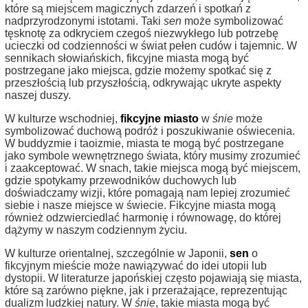
które są miejscem magicznych zdarzeń i spotkań z
nadprzyrodzonymi istotami. Taki
sen
może symbolizować
tęsknotę za odkryciem czegoś niezwykłego lub potrzebę
ucieczki od codzienności w świat pełen cudów i tajemnic. W
sennikach słowiańskich, fikcyjne miasta mogą być
postrzegane jako miejsca, gdzie możemy spotkać się z
przeszłością lub przyszłością, odkrywając ukryte aspekty
naszej duszy.
W kulturze wschodniej,
fikcyjne miasto
w
śnie
może
symbolizować duchową podróż i poszukiwanie oświecenia.
W buddyzmie i taoizmie, miasta te mogą być postrzegane
jako symbole wewnętrznego świata, który musimy zrozumieć
i zaakceptować. W snach, takie miejsca mogą być miejscem,
gdzie spotykamy przewodników duchowych lub
doświadczamy wizji, które pomagają nam lepiej zrozumieć
siebie i nasze miejsce w świecie. Fikcyjne miasta mogą
również odzwierciedlać harmonię i równowagę, do której
dążymy w naszym codziennym życiu.
W kulturze orientalnej, szczególnie w Japonii,
sen
o
fikcyjnym mieście może nawiązywać do idei utopii lub
dystopii. W literaturze japońskiej często pojawiają się miasta,
które są zarówno piękne, jak i przerażające, reprezentując
dualizm ludzkiej natury. W
śnie
, takie miasta mogą być