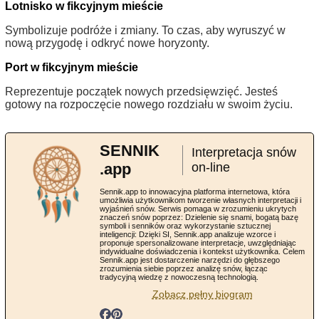
Lotnisko w fikcyjnym mieście
Symbolizuje podróże i zmiany. To czas, aby wyruszyć w
nową przygodę i odkryć nowe horyzonty.
Port w fikcyjnym mieście
Reprezentuje początek nowych przedsięwzięć. Jesteś
gotowy na rozpoczęcie nowego rozdziału w swoim życiu.
SENNIK
Interpretacja snów
.app
on-line
Sennik.app to innowacyjna platforma internetowa, która
umożliwia użytkownikom tworzenie własnych interpretacji i
wyjaśnień snów. Serwis pomaga w zrozumieniu ukrytych
znaczeń snów poprzez: Dzielenie się snami, bogatą bazę
symboli i senników oraz wykorzystanie sztucznej
inteligencji: Dzięki SI, Sennik.app analizuje wzorce i
proponuje spersonalizowane interpretacje, uwzględniając
indywidualne doświadczenia i kontekst użytkownika. Celem
Sennik.app jest dostarczenie narzędzi do głębszego
zrozumienia siebie poprzez analizę snów, łącząc
tradycyjną wiedzę z nowoczesną technologią.
Zobacz pełny biogram