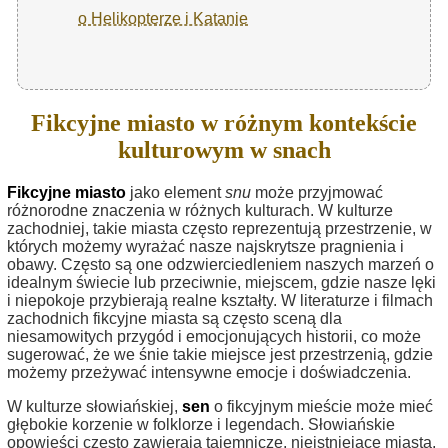
o Helikopterze i Katanie
Fikcyjne miasto w różnym kontekście
kulturowym w snach
Fikcyjne miasto
jako element
snu
może przyjmować
różnorodne znaczenia w różnych kulturach. W kulturze
zachodniej, takie miasta często reprezentują przestrzenie, w
których możemy wyrażać nasze najskrytsze pragnienia i
obawy. Często są one odzwierciedleniem naszych marzeń o
idealnym świecie lub przeciwnie, miejscem, gdzie nasze lęki
i niepokoje przybierają realne kształty. W literaturze i filmach
zachodnich fikcyjne miasta są często sceną dla
niesamowitych przygód i emocjonujących historii, co może
sugerować, że we śnie takie miejsce jest przestrzenią, gdzie
możemy przeżywać intensywne emocje i doświadczenia.
W kulturze słowiańskiej,
sen
o fikcyjnym mieście może mieć
głębokie korzenie w folklorze i legendach. Słowiańskie
opowieści często zawierają tajemnicze, nieistniejące miasta,