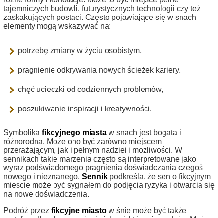
tajemniczych budowli, futurystycznych technologii czy też
zaskakujących postaci. Często pojawiające się w snach
elementy mogą wskazywać na:
potrzebę zmiany w życiu osobistym,
pragnienie odkrywania nowych ścieżek kariery,
chęć ucieczki od codziennych problemów,
poszukiwanie inspiracji i kreatywności.
Symbolika
fikcyjnego miasta
w snach jest bogata i
różnorodna. Może ono być zarówno miejscem
przerażającym, jak i pełnym nadziei i możliwości. W
sennikach takie marzenia często są interpretowane jako
wyraz podświadomego pragnienia doświadczania czegoś
nowego i nieznanego.
Sennik
podkreśla, że sen o fikcyjnym
mieście może być sygnałem do podjęcia ryzyka i otwarcia się
na nowe doświadczenia.
Podróż przez
fikcyjne miasto
w śnie może być także