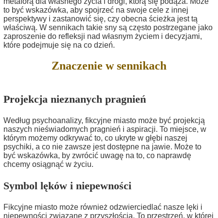
metaforą dla własnego życia i drogi, którą się podąża. Może
to być wskazówka, aby spojrzeć na swoje cele z innej
perspektywy i zastanowić się, czy obecna ścieżka jest tą
właściwą. W sennikach takie sny są często postrzegane jako
zaproszenie do refleksji nad własnym życiem i decyzjami,
które podejmuje się na co dzień.
Znaczenie w sennikach
Projekcja nieznanych pragnień
Według psychoanalizy, fikcyjne miasto może być projekcją
naszych nieświadomych pragnień i aspiracji. To miejsce, w
którym możemy odkrywać to, co ukryte w głębi naszej
psychiki, a co nie zawsze jest dostępne na jawie. Może to
być wskazówka, by zwrócić uwagę na to, co naprawdę
chcemy osiągnąć w życiu.
Symbol lęków i niepewności
Fikcyjne miasto może również odzwierciedlać nasze lęki i
niepewności związane z przyszłością. To przestrzeń, w której