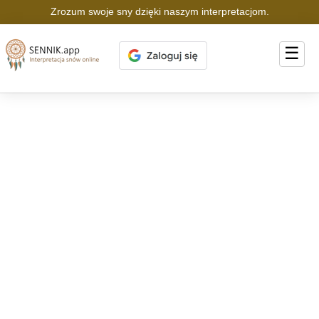
Zrozum swoje sny dzięki naszym interpretacjom.
☰