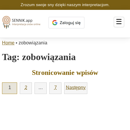
Zrozum swoje sny dzięki naszym interpretacjom.
☰
Home
•
zobowiązania
Tag:
zobowiązania
Stronicowanie wpisów
1
2
…
7
Następny