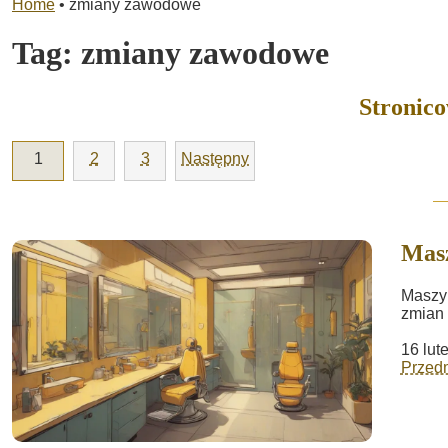
Home
•
zmiany zawodowe
Tag:
zmiany zawodowe
Stronic
1
2
3
Następny
Masz
Maszyn
zmian 
16 lut
Przed