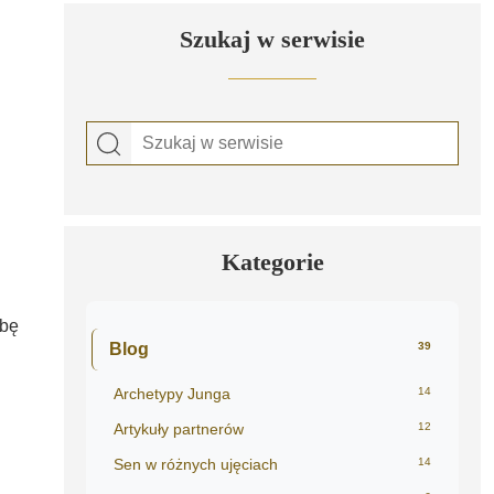
Szukaj w serwisie
Kategorie
ebę
Blog
39
Archetypy Junga
14
Artykuły partnerów
12
Sen w różnych ujęciach
14