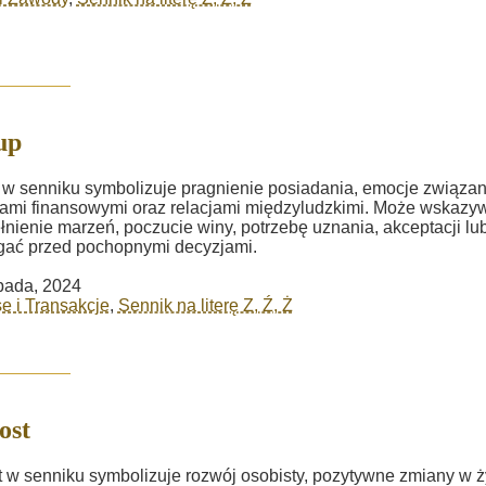
up
w senniku symbolizuje pragnienie posiadania, emocje związan
ami finansowymi oraz relacjami międzyludzkimi. Może wskazy
łnienie marzeń, poczucie winy, potrzebę uznania, akceptacji lu
gać przed pochopnymi decyzjami.
opada, 2024
e i Transakcje
,
Sennik na literę Z, Ź, Ż
ost
 w senniku symbolizuje rozwój osobisty, pozytywne zmiany w ż