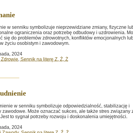
manie
ie w senniku symbolizuje nieprzewidziane zmiany, fizyczne lu
nalne ograniczenia oraz potrzebę odbudowy i uzdrowienia. M
ć się do problemów zdrowotnych, konfliktów emocjonalnych lu
w życiu osobistym i zawodowym.
opada, 2024
i Zdrowie
,
Sennik na literę Z, Ź, Ż
udnienie
nienie w senniku symbolizuje odpowiedzialność, stabilizację i
 zawodowe. Może oznaczać sukces, ale także stres związany 
 Jest to sygnał potrzeby rozwoju i doskonalenia umiejętności.
opada, 2024
i Zawody
,
Sennik na literę Z, Ź, Ż