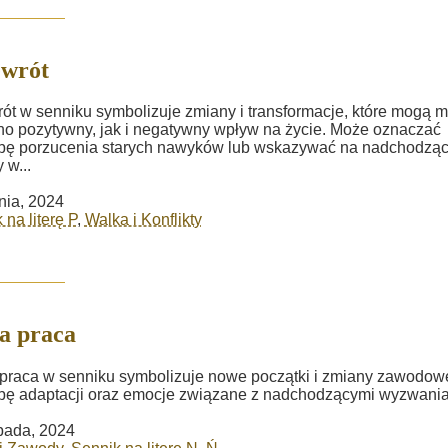
ewrót
ót w senniku symbolizuje zmiany i transformacje, które mogą m
o pozytywny, jak i negatywny wpływ na życie. Może oznaczać
ebę porzucenia starych nawyków lub wskazywać na nadchodzą
 w...
nia, 2024
 na literę P
,
Walka i Konflikty
a praca
raca w senniku symbolizuje nowe początki i zmiany zawodow
bę adaptacji oraz emocje związane z nadchodzącymi wyzwania
opada, 2024