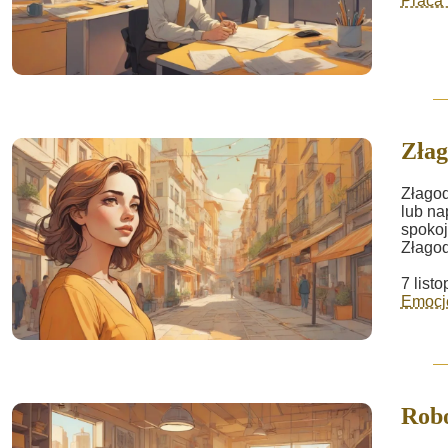
Praca 
Złag
Złagod
lub na
spokoj
Złagod
7 list
Emocje
Robo