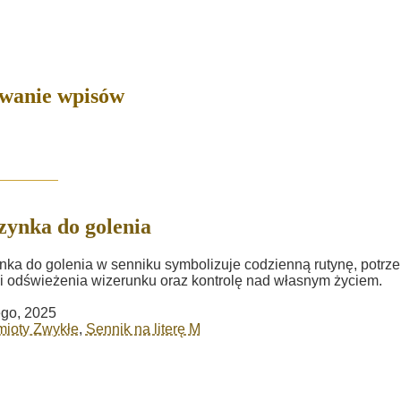
owanie wpisów
ynka do golenia
ka do golenia w senniku symbolizuje codzienną rutynę, potrz
i odświeżenia wizerunku oraz kontrolę nad własnym życiem.
ego, 2025
mioty Zwykłe
,
Sennik na literę M