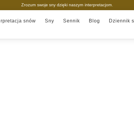
Zrozum swoje sny dzięki naszym interpretacjom.
erpretacja snów
Sny
Sennik
Blog
Dziennik 