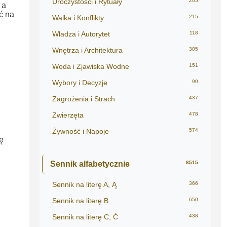
Uroczystości i Rytuały
205
 a
ć na
Walka i Konflikty
215
Władza i Autorytet
118
Wnętrza i Architektura
305
Woda i Zjawiska Wodne
151
Wybory i Decyzje
90
Zagrożenia i Strach
437
Zwierzęta
478
Żywność i Napoje
574
ę
Sennik alfabetycznie
8515
Sennik na literę A, Ą
366
Sennik na literę B
650
Sennik na literę C, Ć
438