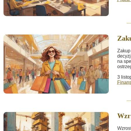
Zak
Zakup 
decyzj
na spe
ostrze
3 list
Finans
Wzr
Wzrost