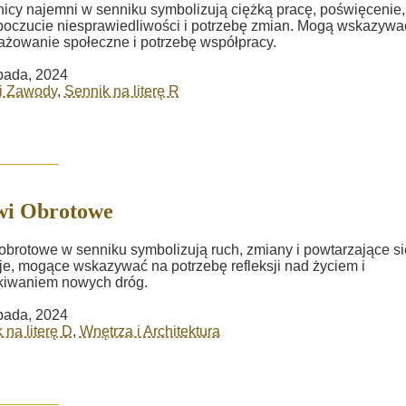
icy najemni w senniku symbolizują ciężką pracę, poświęcenie,
poczucie niesprawiedliwości i potrzebę zmian. Mogą wskazywa
żowanie społeczne i potrzebę współpracy.
opada, 2024
i Zawody
,
Sennik na literę R
wi Obrotowe
obrotowe w senniku symbolizują ruch, zmiany i powtarzające si
je, mogące wskazywać na potrzebę refleksji nad życiem i
kiwaniem nowych dróg.
opada, 2024
 na literę D
,
Wnętrza i Architektura