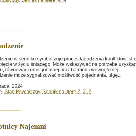
i Zawody
,
Sennik na literę N, Ń
odzenie
zenie w senniku symbolizuje proces łagodzenia konfliktów, str
pięcia w życiu śniącego. Może wskazywać na potrzebę uzyskan
u, równowagi emocjonalnej oraz harmonii wewnętrznej.
zenie może sygnalizować możliwość pojednania, ulgę...
opada, 2024
, Stan Psychiczny
,
Sennik na literę Z, Ź, Ż
tnicy Najemni