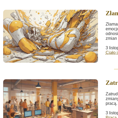
Zła
Złaman
emocjo
odnosi
zmian 
3 list
Ciało 
Zatr
Zatrud
zmiany
pracą.
3 list
Praca 