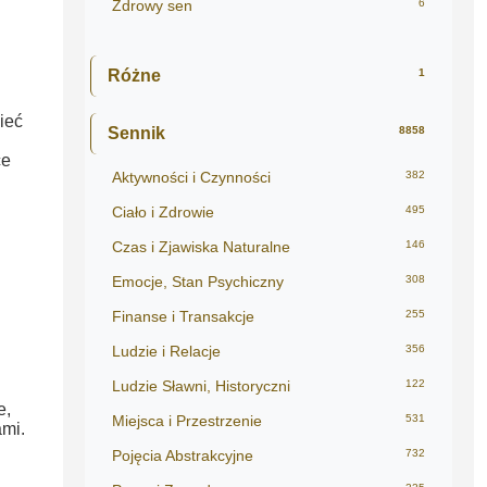
Zdrowy sen
6
Różne
1
ieć
Sennik
8858
ce
Aktywności i Czynności
382
Ciało i Zdrowie
495
Czas i Zjawiska Naturalne
146
Emocje, Stan Psychiczny
308
Finanse i Transakcje
255
Ludzie i Relacje
356
Ludzie Sławni, Historyczni
122
e,
Miejsca i Przestrzenie
531
mi.
Pojęcia Abstrakcyjne
732