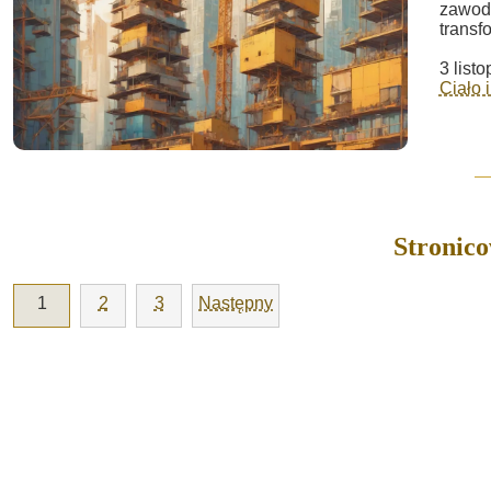
zawodo
transf
3 list
Ciało 
Stronic
1
2
3
Następny