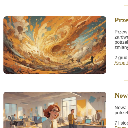
Prz
Przewr
zarówn
potrz
zmiany
2 grud
Sennik
Now
Nowa p
potrze
7 list