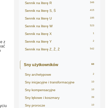
Sennik na literę R
346
Sennik na literę S, Ś
415
Sennik na literę U
195
Sennik na literę W
523
Sennik na literę X
1
Sennik na literę Y
2
e z
wać
Sennik na literę Z, Ź, Ż
542
b
Sny użytkowników
60
Sny archetypowe
2
Sny inicjacyjne i transformacyjne
10
Sny kompensacyjne
10
Sny lękowe i koszmary
39
Sny prorocze
10
yciu