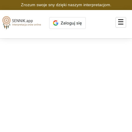
Zrozum swoje sny dzięki naszym interpretacjom.
☰