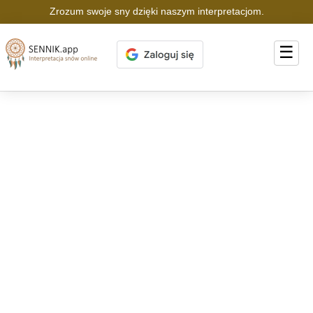
Zrozum swoje sny dzięki naszym interpretacjom.
☰