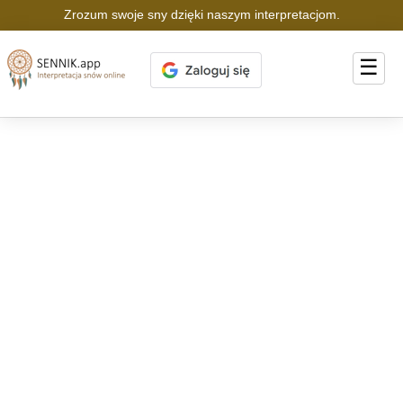
Zrozum swoje sny dzięki naszym interpretacjom.
☰