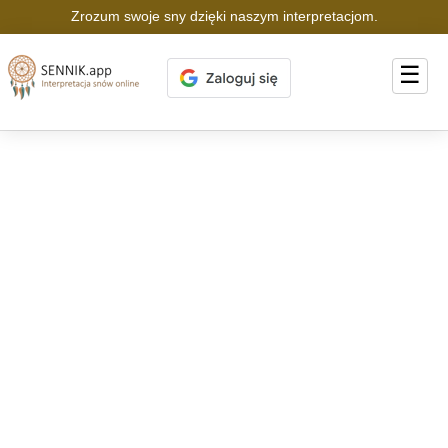
Zrozum swoje sny dzięki naszym interpretacjom.
☰