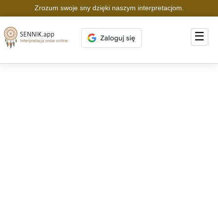
Zrozum swoje sny dzięki naszym interpretacjom.
☰