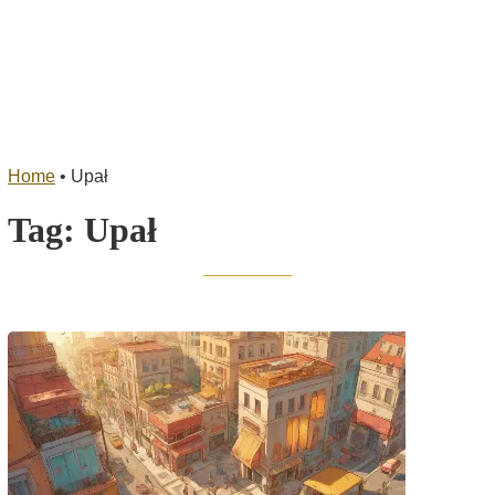
Home
•
Upał
Tag:
Upał