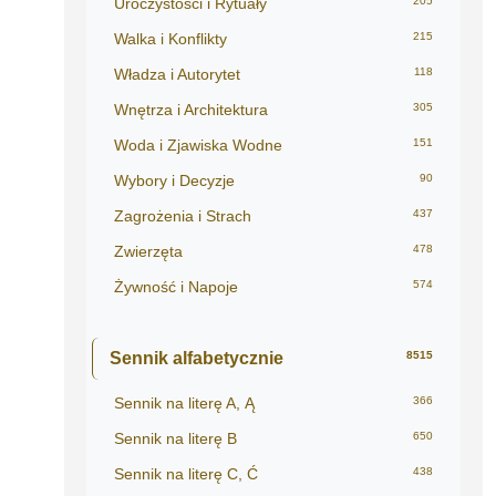
Uroczystości i Rytuały
205
Walka i Konflikty
215
Władza i Autorytet
118
Wnętrza i Architektura
305
Woda i Zjawiska Wodne
151
Wybory i Decyzje
90
Zagrożenia i Strach
437
Zwierzęta
478
Żywność i Napoje
574
Sennik alfabetycznie
8515
Sennik na literę A, Ą
366
Sennik na literę B
650
Sennik na literę C, Ć
438