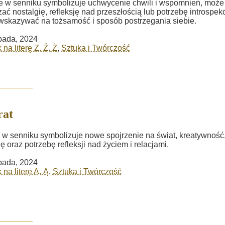
e w senniku symbolizuje uchwycenie chwili i wspomnień, może
ać nostalgię, refleksję nad przeszłością lub potrzebę introspekc
skazywać na tożsamość i sposób postrzegania siebie.
opada, 2024
na literę Z, Ź, Ż
,
Sztuka i Twórczość
rat
 w senniku symbolizuje nowe spojrzenie na świat, kreatywność
lę oraz potrzebę refleksji nad życiem i relacjami.
opada, 2024
 na literę A, Ą
,
Sztuka i Twórczość