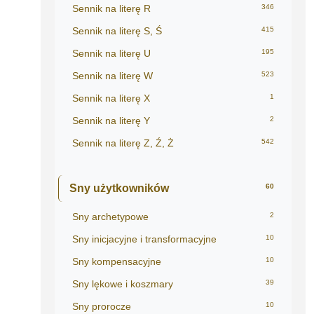
Sennik na literę R
346
Sennik na literę S, Ś
415
Sennik na literę U
195
Sennik na literę W
523
Sennik na literę X
1
Sennik na literę Y
2
Sennik na literę Z, Ź, Ż
542
Sny użytkowników
60
Sny archetypowe
2
Sny inicjacyjne i transformacyjne
10
Sny kompensacyjne
10
Sny lękowe i koszmary
39
Sny prorocze
10