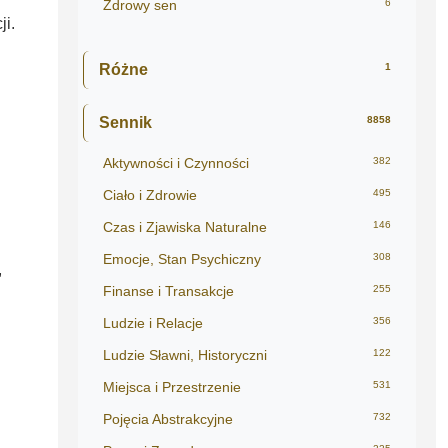
Zdrowy sen
6
ji.
Różne
1
Sennik
8858
Aktywności i Czynności
382
Ciało i Zdrowie
495
Czas i Zjawiska Naturalne
146
Emocje, Stan Psychiczny
308
,
Finanse i Transakcje
255
Ludzie i Relacje
356
Ludzie Sławni, Historyczni
122
Miejsca i Przestrzenie
531
Pojęcia Abstrakcyjne
732