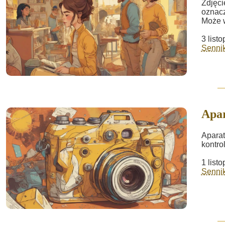
Zdjęci
oznacz
Może w
3 list
Sennik 
Apa
Aparat
kontro
1 list
Sennik