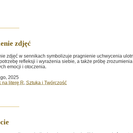
enie zdjęć
ie zdjęć w sennikach symbolizuje pragnienie uchwycenia ulot
 potrzebę refleksji i wyrażenia siebie, a także próbę zrozumienia
ch emocji i otoczenia.
ego, 2025
 na literę R
,
Sztuka i Twórczość
cie