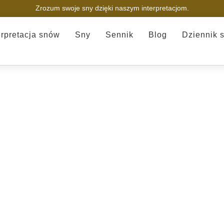
Zrozum swoje sny dzięki naszym interpretacjom.
erpretacja snów
Sny
Sennik
Blog
Dziennik 