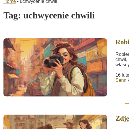
Home
•
uchwycenie chwili
Tag:
uchwycenie chwili
Robi
Robien
chwil,
własny
16 lut
Sennik
Zdję