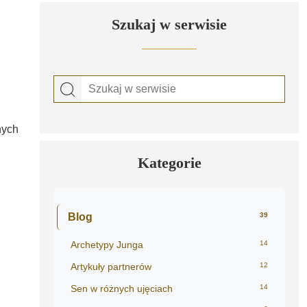
Szukaj w serwisie
nych
Kategorie
Blog
39
Archetypy Junga
14
Artykuły partnerów
12
Sen w różnych ujęciach
14