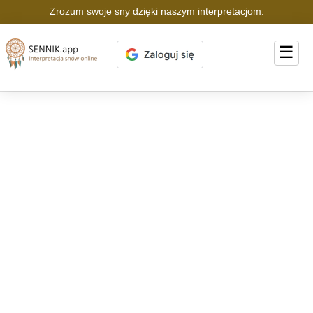
Zrozum swoje sny dzięki naszym interpretacjom.
☰