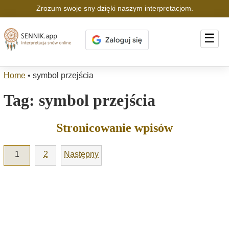
Zrozum swoje sny dzięki naszym interpretacjom.
☰
Home
•
symbol przejścia
Tag:
symbol przejścia
Stronicowanie wpisów
1
2
Następny