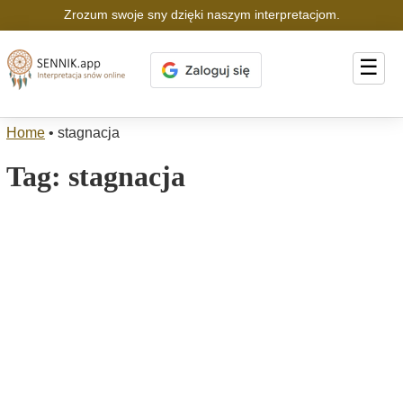
Zrozum swoje sny dzięki naszym interpretacjom.
☰
Home
•
stagnacja
Tag:
stagnacja