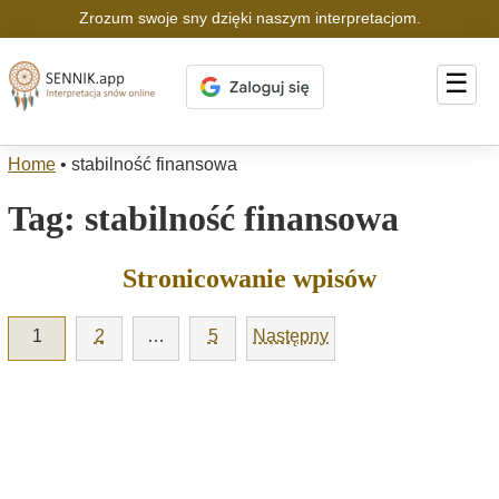
Zrozum swoje sny dzięki naszym interpretacjom.
☰
Home
•
stabilność finansowa
Tag:
stabilność finansowa
Stronicowanie wpisów
1
2
…
5
Następny