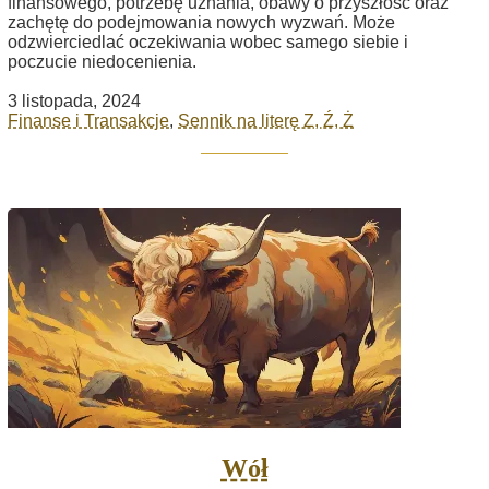
finansowego, potrzebę uznania, obawy o przyszłość oraz
zachętę do podejmowania nowych wyzwań. Może
odzwierciedlać oczekiwania wobec samego siebie i
poczucie niedocenienia.
3 listopada, 2024
Finanse i Transakcje
,
Sennik na literę Z, Ź, Ż
Wół