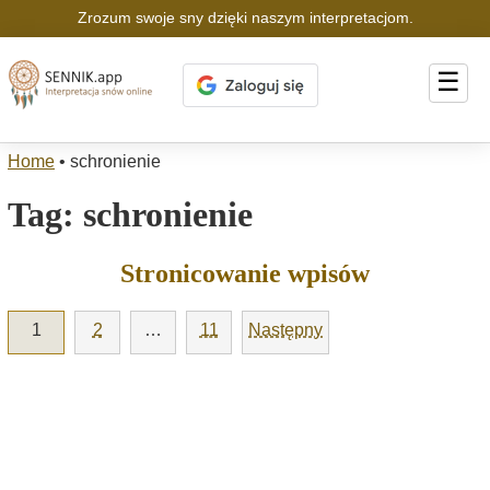
Zrozum swoje sny dzięki naszym interpretacjom.
☰
Home
•
schronienie
Tag:
schronienie
Stronicowanie wpisów
1
2
…
11
Następny