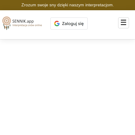
Zrozum swoje sny dzięki naszym interpretacjom.
☰