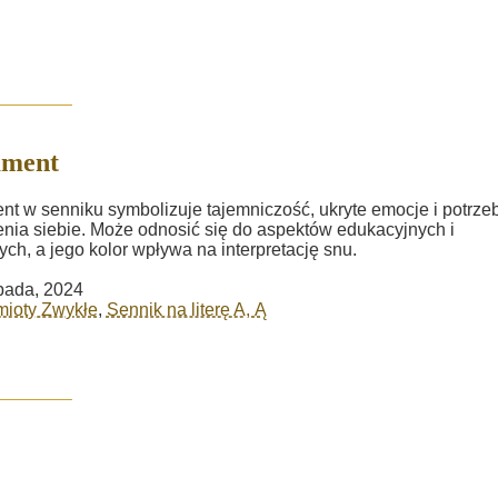
ament
nt w senniku symbolizuje tajemniczość, ukryte emocje i potrze
nia siebie. Może odnosić się do aspektów edukacyjnych i
ych, a jego kolor wpływa na interpretację snu.
opada, 2024
mioty Zwykłe
,
Sennik na literę A, Ą