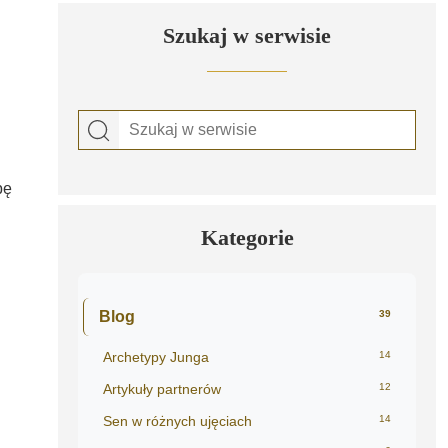
Szukaj w serwisie
bę
Kategorie
Blog
39
Archetypy Junga
14
Artykuły partnerów
12
Sen w różnych ujęciach
14