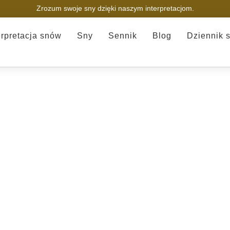
Zrozum swoje sny dzięki naszym interpretacjom.
erpretacja snów
Sny
Sennik
Blog
Dziennik 