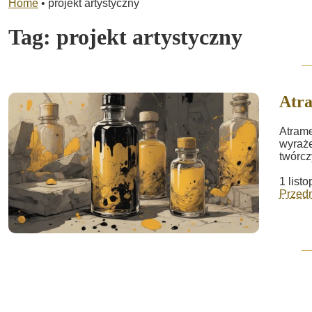
Home
•
projekt artystyczny
Tag:
projekt artystyczny
Atr
Atrame
wyraże
twórcz
1 list
Przed