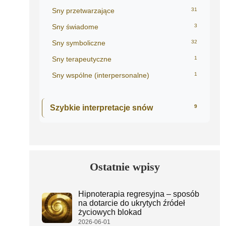
Sny przetwarzające
31
Sny świadome
3
Sny symboliczne
32
Sny terapeutyczne
1
Sny wspólne (interpersonalne)
1
Szybkie interpretacje snów
9
Ostatnie wpisy
Hipnoterapia regresyjna – sposób
na dotarcie do ukrytych źródeł
życiowych blokad
2026-06-01