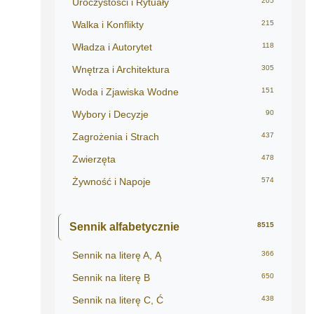
Uroczystości i Rytuały
205
Walka i Konflikty
215
Władza i Autorytet
118
Wnętrza i Architektura
305
Woda i Zjawiska Wodne
151
Wybory i Decyzje
90
Zagrożenia i Strach
437
Zwierzęta
478
Żywność i Napoje
574
Sennik alfabetycznie
8515
Sennik na literę A, Ą
366
Sennik na literę B
650
Sennik na literę C, Ć
438