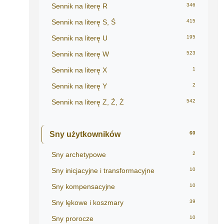
Sennik na literę R
346
Sennik na literę S, Ś
415
Sennik na literę U
195
Sennik na literę W
523
Sennik na literę X
1
Sennik na literę Y
2
Sennik na literę Z, Ź, Ż
542
Sny użytkowników
60
Sny archetypowe
2
Sny inicjacyjne i transformacyjne
10
Sny kompensacyjne
10
Sny lękowe i koszmary
39
Sny prorocze
10