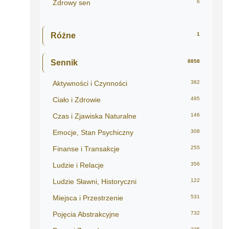
Zdrowy sen
6
Różne
1
Sennik
8858
Aktywności i Czynności
382
Ciało i Zdrowie
495
Czas i Zjawiska Naturalne
146
Emocje, Stan Psychiczny
308
Finanse i Transakcje
255
Ludzie i Relacje
356
Ludzie Sławni, Historyczni
122
Miejsca i Przestrzenie
531
Pojęcia Abstrakcyjne
732