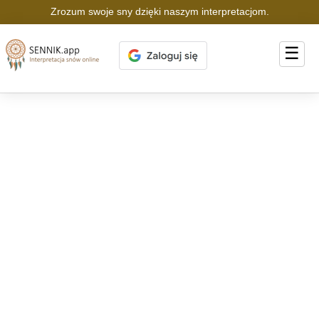
Zrozum swoje sny dzięki naszym interpretacjom.
☰