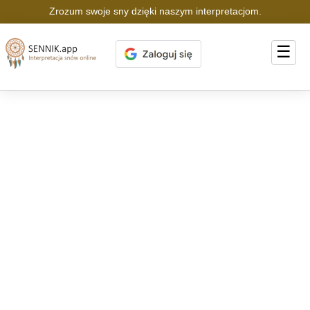
Zrozum swoje sny dzięki naszym interpretacjom.
☰