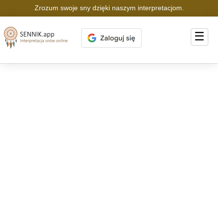
Zrozum swoje sny dzięki naszym interpretacjom.
☰