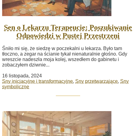
Sen o Lekarzu Terapeucie: Poszukiwanie
Odpowiedzi w Pustej Przestrzeni
Śniło mi się, że siedzę w poczekalni u lekarza. Było tam
tłoczno, a zegar na ścianie tykał nienaturalnie głośno. Gdy
wreszcie nadeszła moja kolej, wszedłem do gabinetu i
zobaczyłem dziwnie...
16 listopada, 2024
Sny inicjacyjne i transformacyjne
,
Sny przetwarzające
,
Sny
symboliczne