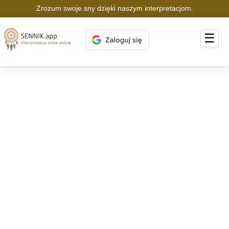
Zrozum swoje sny dzięki naszym interpretacjom.
☰