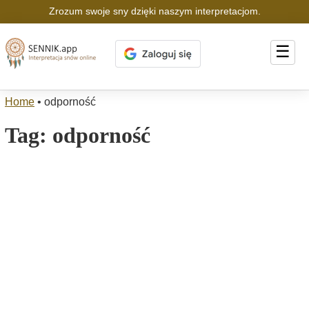
Zrozum swoje sny dzięki naszym interpretacjom.
☰
Home
•
odporność
Tag:
odporność