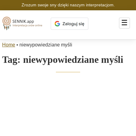
Zrozum swoje sny dzięki naszym interpretacjom.
☰
Home
•
niewypowiedziane myśli
Tag:
niewypowiedziane myśli