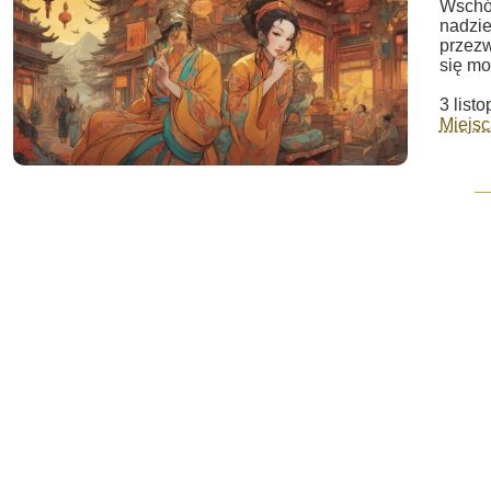
Wschód
nadzie
przezw
się moż
3 list
Miejsc