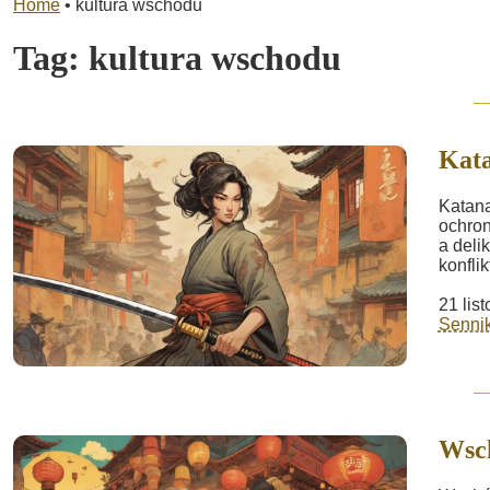
Home
•
kultura wschodu
Tag:
kultura wschodu
Kat
Katana
ochron
a deli
konflik
21 lis
Sennik
Wsch