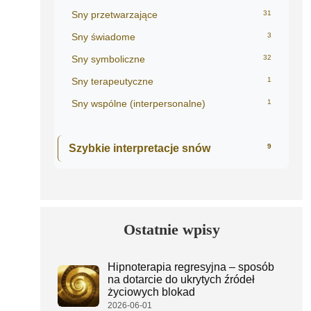
Sny przetwarzające
31
Sny świadome
3
Sny symboliczne
32
Sny terapeutyczne
1
Sny wspólne (interpersonalne)
1
Szybkie interpretacje snów
9
Ostatnie wpisy
Hipnoterapia regresyjna – sposób
na dotarcie do ukrytych źródeł
życiowych blokad
2026-06-01