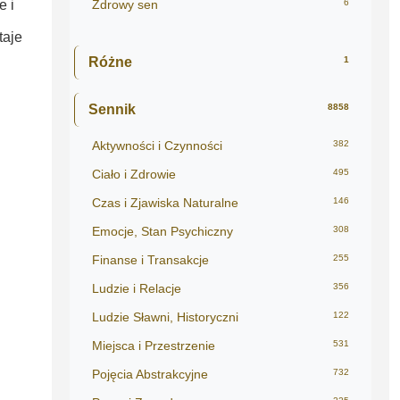
e i
Zdrowy sen
6
taje
Różne
1
Sennik
8858
Aktywności i Czynności
382
Ciało i Zdrowie
495
Czas i Zjawiska Naturalne
146
Emocje, Stan Psychiczny
308
Finanse i Transakcje
255
Ludzie i Relacje
356
Ludzie Sławni, Historyczni
122
Miejsca i Przestrzenie
531
Pojęcia Abstrakcyjne
732