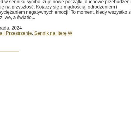
 w senniku symbolizuje nowe początki, duchowe przebudzeni
ję na przyszłość. Kojarzy się z mądrością, odrodzeniem i
yciężaniem negatywnych emocji. To moment, kiedy wszystko s
liwe, a światło...
opada, 2024
a i Przestrzenie
,
Sennik na literę W