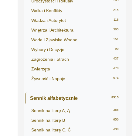
Uroczystości i Rytuały
205
Walka i Konflikty
215
Władza i Autorytet
118
Wnętrza i Architektura
305
Woda i Zjawiska Wodne
151
Wybory i Decyzje
90
Zagrożenia i Strach
437
Zwierzęta
478
Żywność i Napoje
574
Sennik alfabetycznie
8515
Sennik na literę A, Ą
366
Sennik na literę B
650
Sennik na literę C, Ć
438