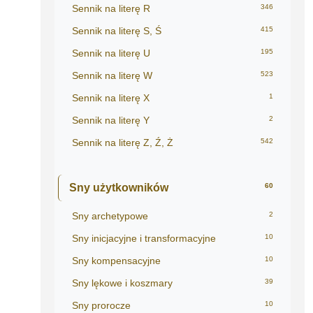
Sennik na literę R
346
Sennik na literę S, Ś
415
Sennik na literę U
195
Sennik na literę W
523
Sennik na literę X
1
Sennik na literę Y
2
Sennik na literę Z, Ź, Ż
542
Sny użytkowników
60
Sny archetypowe
2
Sny inicjacyjne i transformacyjne
10
Sny kompensacyjne
10
Sny lękowe i koszmary
39
Sny prorocze
10