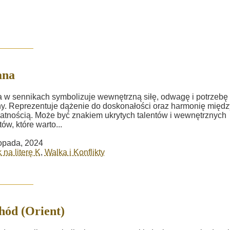
ana
 w sennikach symbolizuje wewnętrzną siłę, odwagę i potrzebę
y. Reprezentuje dążenie do doskonałości oraz harmonię między
katnością. Może być znakiem ukrytych talentów i wewnętrznych
tów, które warto...
topada, 2024
 na literę K
,
Walka i Konflikty
ód (Orient)