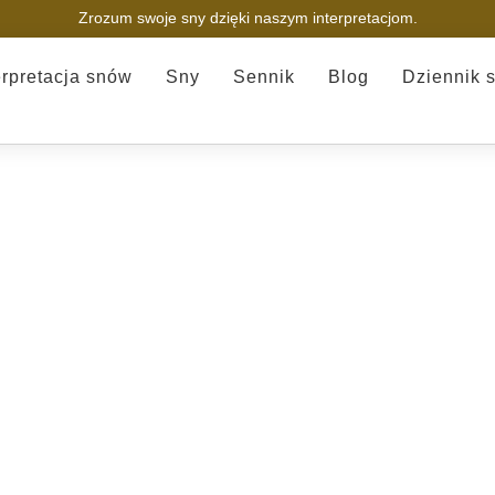
Zrozum swoje sny dzięki naszym interpretacjom.
erpretacja snów
Sny
Sennik
Blog
Dziennik 