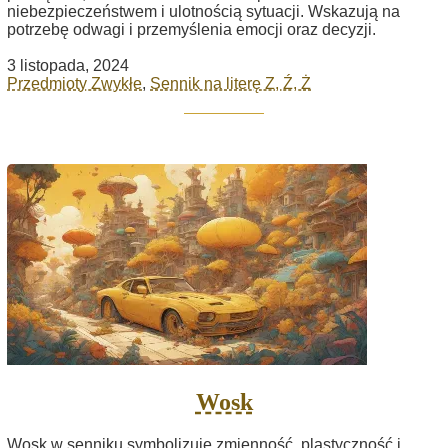
niebezpieczeństwem i ulotnością sytuacji. Wskazują na
potrzebę odwagi i przemyślenia emocji oraz decyzji.
3 listopada, 2024
Przedmioty Zwykłe
,
Sennik na literę Z, Ź, Ż
Wosk
Wosk w senniku symbolizuje zmienność, plastyczność i