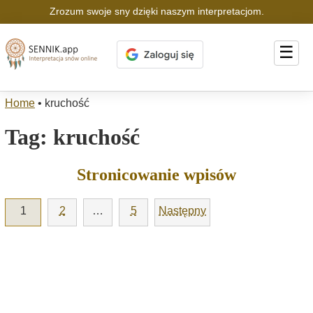
Zrozum swoje sny dzięki naszym interpretacjom.
☰
Home
•
kruchość
Tag:
kruchość
Stronicowanie wpisów
1
2
…
5
Następny