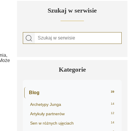
Szukaj w serwisie
nia,
 Może
Kategorie
Blog
39
Archetypy Junga
14
Artykuły partnerów
12
Sen w różnych ujęciach
14