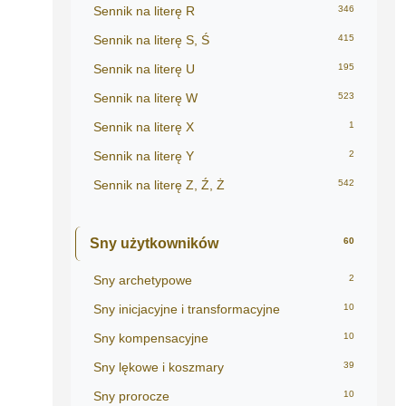
Sennik na literę R
346
Sennik na literę S, Ś
415
Sennik na literę U
195
Sennik na literę W
523
Sennik na literę X
1
Sennik na literę Y
2
Sennik na literę Z, Ź, Ż
542
Sny użytkowników
60
Sny archetypowe
2
Sny inicjacyjne i transformacyjne
10
Sny kompensacyjne
10
Sny lękowe i koszmary
39
Sny prorocze
10