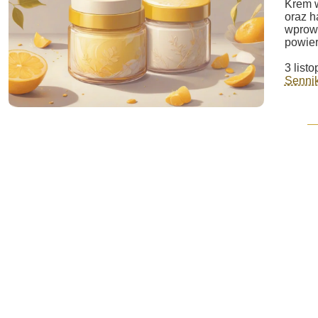
Krem w
oraz 
wprowa
powie
3 list
Sennik