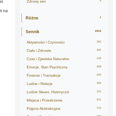
us
Zdrowy sen
6
em na
Różne
1
Sennik
8858
Aktywności i Czynności
382
Ciało i Zdrowie
495
Czas i Zjawiska Naturalne
146
Emocje, Stan Psychiczny
308
Finanse i Transakcje
255
Ludzie i Relacje
356
Ludzie Sławni, Historyczni
122
Miejsca i Przestrzenie
531
Pojęcia Abstrakcyjne
732