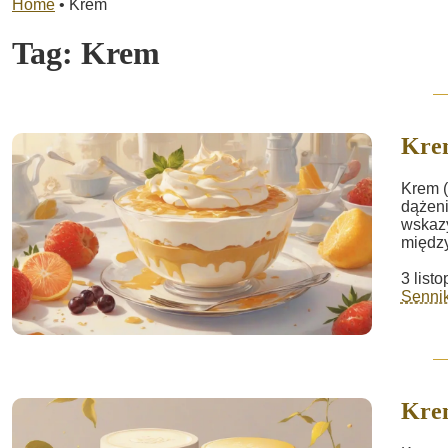
Home
•
Krem
Tag:
Krem
Krem
Krem (
dążeni
wskazy
między
3 list
Sennik
Kre