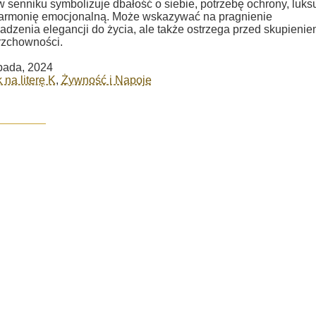
 senniku symbolizuje dbałość o siebie, potrzebę ochrony, luks
harmonię emocjonalną. Może wskazywać na pragnienie
dzenia elegancji do życia, ale także ostrzega przed skupieni
rzchowności.
opada, 2024
 na literę K
,
Żywność i Napoje