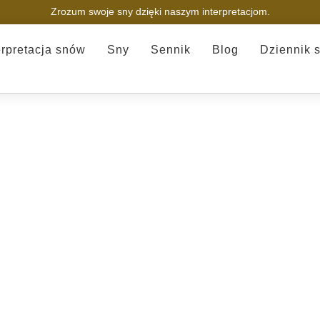
Zrozum swoje sny dzięki naszym interpretacjom.
erpretacja snów
Sny
Sennik
Blog
Dziennik 