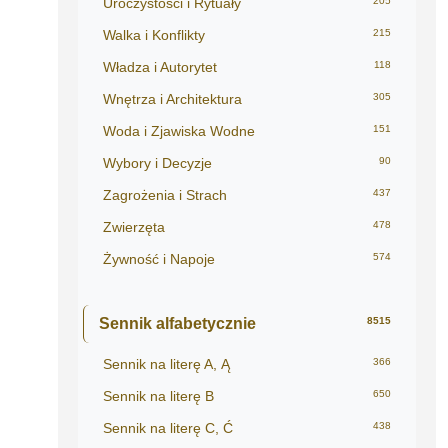
Uroczystości i Rytuały
205
Walka i Konflikty
215
Władza i Autorytet
118
Wnętrza i Architektura
305
Woda i Zjawiska Wodne
151
Wybory i Decyzje
90
Zagrożenia i Strach
437
Zwierzęta
478
Żywność i Napoje
574
Sennik alfabetycznie
8515
Sennik na literę A, Ą
366
Sennik na literę B
650
Sennik na literę C, Ć
438