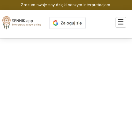
Zrozum swoje sny dzięki naszym interpretacjom.
☰