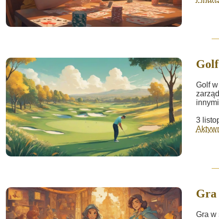
Golf
Golf w
zarząd
innymi
3 list
Aktywn
Gra
Gra w 