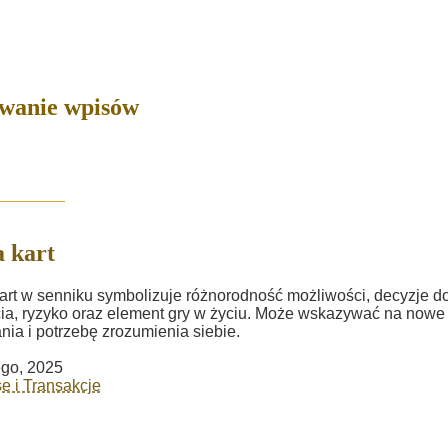
owanie wpisów
a kart
kart w senniku symbolizuje różnorodność możliwości, decyzje d
ia, ryzyko oraz element gry w życiu. Może wskazywać na nowe
ia i potrzebę zrozumienia siebie.
ego, 2025
e i Transakcje