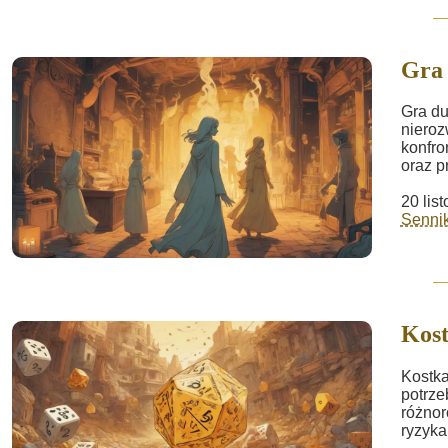
Gra
Gra du
nieroz
konfro
oraz p
20 lis
Sennik
Kos
Kostka
potrze
różnor
ryzyka