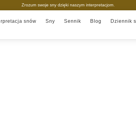
Zrozum swoje sny dzięki naszym interpretacjom.
erpretacja snów
Sny
Sennik
Blog
Dziennik 