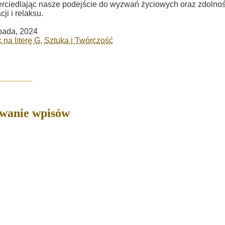
rciedlając nasze podejście do wyzwań życiowych oraz zdolno
ji i relaksu.
opada, 2024
 na literę G
,
Sztuka i Twórczość
owanie wpisów