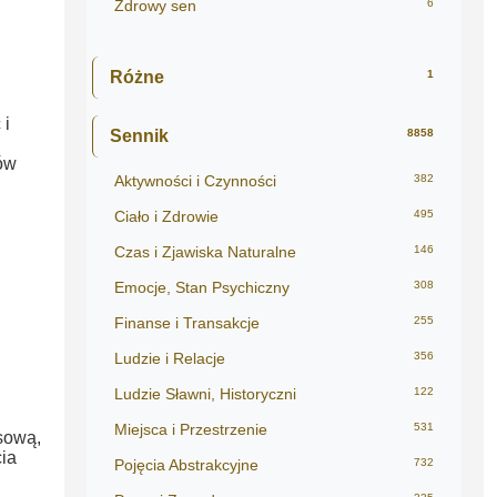
Zdrowy sen
6
Różne
1
 i
Sennik
8858
ów
Aktywności i Czynności
382
Ciało i Zdrowie
495
Czas i Zjawiska Naturalne
146
Emocje, Stan Psychiczny
308
Finanse i Transakcje
255
Ludzie i Relacje
356
Ludzie Sławni, Historyczni
122
Miejsca i Przestrzenie
531
sową,
ia
Pojęcia Abstrakcyjne
732