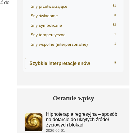
ść do
Sny przetwarzające
31
Sny świadome
3
Sny symboliczne
32
Sny terapeutyczne
1
Sny wspólne (interpersonalne)
1
Szybkie interpretacje snów
9
Ostatnie wpisy
Hipnoterapia regresyjna – sposób
na dotarcie do ukrytych źródeł
życiowych blokad
2026-06-01