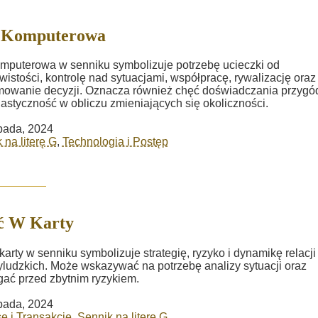
 Komputerowa
mputerowa w senniku symbolizuje potrzebę ucieczki od
wistości, kontrolę nad sytuacjami, współpracę, rywalizację oraz
owanie decyzji. Oznacza również chęć doświadczania przygó
lastyczność w obliczu zmieniających się okoliczności.
opada, 2024
 na literę G
,
Technologia i Postęp
ć W Karty
karty w senniku symbolizuje strategię, ryzyko i dynamikę relacji
ludzkich. Może wskazywać na potrzebę analizy sytuacji oraz
gać przed zbytnim ryzykiem.
opada, 2024
e i Transakcje
,
Sennik na literę G