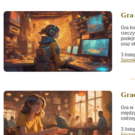
Gra
Gra ko
rzeczy
podejm
oraz e
3 list
Sennik
Gra
Gra w 
między
ostrze
3 list
Finans