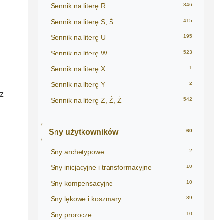
Sennik na literę R
346
Sennik na literę S, Ś
415
Sennik na literę U
195
Sennik na literę W
523
Sennik na literę X
1
Sennik na literę Y
2
 z
Sennik na literę Z, Ź, Ż
542
Sny użytkowników
60
Sny archetypowe
2
Sny inicjacyjne i transformacyjne
10
Sny kompensacyjne
10
Sny lękowe i koszmary
39
Sny prorocze
10