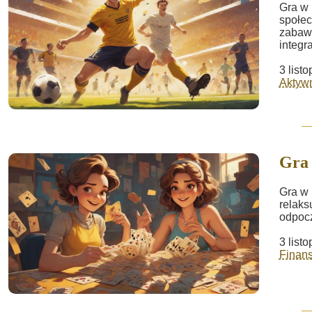
Gra w 
społec
zabawą
integra
3 list
Aktywn
Gra
Gra w 
relaks
odpoc
3 list
Finans