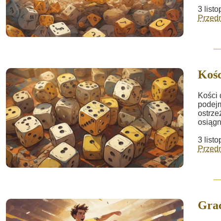
3 list
Przed
Kośc
Kości 
podejm
ostrze
osiągn
3 list
Przed
Gra