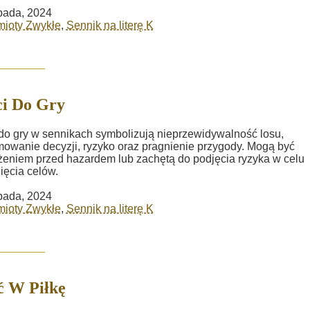
opada, 2024
mioty Zwykłe
,
Sennik na literę K
i Do Gry
do gry w sennikach symbolizują nieprzewidywalność losu,
owanie decyzji, ryzyko oraz pragnienie przygody. Mogą być
żeniem przed hazardem lub zachętą do podjęcia ryzyka w celu
ięcia celów.
opada, 2024
mioty Zwykłe
,
Sennik na literę K
ć W Piłkę