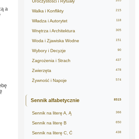
Uroczystości i Rytuały
205
cą a
Walka i Konflikty
215
ę
Władza i Autorytet
118
Wnętrza i Architektura
305
Woda i Zjawiska Wodne
151
Wybory i Decyzje
90
Zagrożenia i Strach
437
Zwierzęta
478
Żywność i Napoje
574
ebę
ę
Sennik alfabetycznie
8515
Sennik na literę A, Ą
366
Sennik na literę B
650
Sennik na literę C, Ć
438