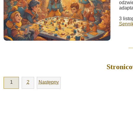
odzwie
adaptac
3 list
Sennik
Stronic
1
2
Następny