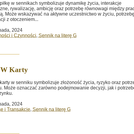
piłkę w sennikach symbolizuje dynamikę życia, interakcje
zne, rywalizację, ambicję oraz potrzebę równowagi między pra
. Może wskazywać na aktywne uczestnictwo w życiu, potrzeb
cji z otoczeniem...
opada, 2024
ości i Czynności
,
Sennik na literę G
 W Karty
karty w senniku symbolizuje złożoność życia, ryzyko oraz potrz
u. Może oznaczać zarówno podejmowanie decyzji, jak i potrzeb
zynku.
opada, 2024
e i Transakcje
,
Sennik na literę G