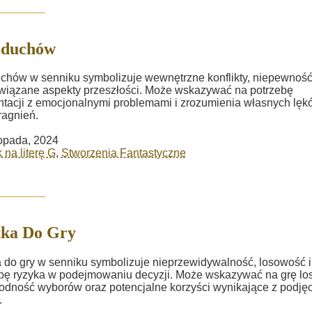
 duchów
chów w senniku symbolizuje wewnętrzne konflikty, niepewność
wiązane aspekty przeszłości. Może wskazywać na potrzebę
ntacji z emocjonalnymi problemami i zrozumienia własnych lęk
ragnień.
topada, 2024
 na literę G
,
Stworzenia Fantastyczne
tka Do Gry
 do gry w senniku symbolizuje nieprzewidywalność, losowość i
bę ryzyka w podejmowaniu decyzji. Może wskazywać na grę lo
odność wyborów oraz potencjalne korzyści wynikające z podjęc
.