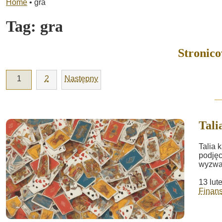
Home
•
gra
Tag:
gra
Stronic
1
2
Następny
Tali
Talia 
podjęc
wyzwan
13 lut
Finans