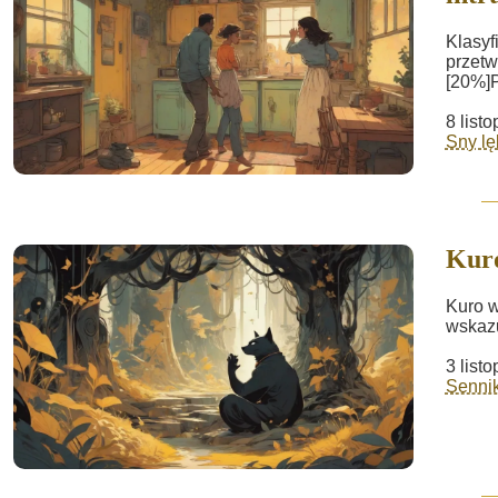
Klasyf
przetw
[20%]P
8 list
Sny lę
Kur
Kuro w
wskazu
3 list
Sennik