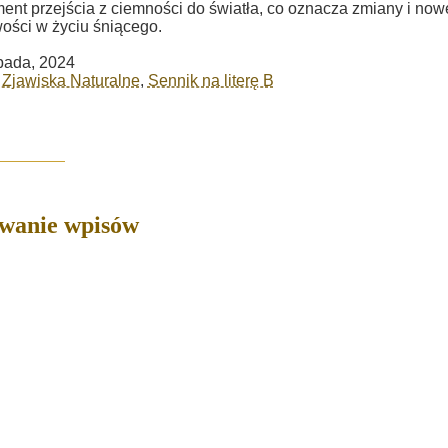
ent przejścia z ciemności do światła, co oznacza zmiany i now
ości w życiu śniącego.
opada, 2024
 Zjawiska Naturalne
,
Sennik na literę B
owanie wpisów