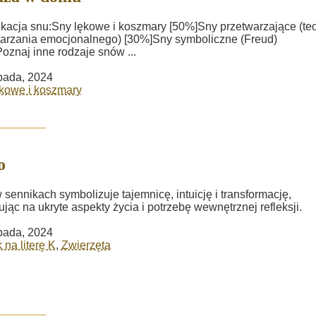
ikacja snu:Sny lękowe i koszmary [50%]Sny przetwarzające (teo
arzania emocjonalnego) [30%]Sny symboliczne (Freud)
oznaj inne rodzaje snów ...
opada, 2024
kowe i koszmary
o
 sennikach symbolizuje tajemnicę, intuicję i transformację,
jąc na ukryte aspekty życia i potrzebę wewnętrznej refleksji.
opada, 2024
 na literę K
,
Zwierzęta