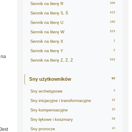
Sennik na literę R
346
Sennik na literę S, Ś
415
Sennik na literę U
195
Sennik na literę W
523
Sennik na literę X
1
Sennik na literę Y
2
 na
Sennik na literę Z, Ź, Ż
542
Sny użytkowników
60
Sny archetypowe
2
Sny inicjacyjne i transformacyjne
10
Sny kompensacyjne
10
Sny lękowe i koszmary
39
Sny prorocze
10
Jest