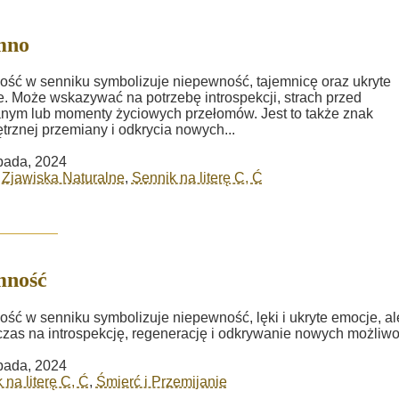
mno
ść w senniku symbolizuje niepewność, tajemnicę oraz ukryte
. Może wskazywać na potrzebę introspekcji, strach przed
nym lub momenty życiowych przełomów. Jest to także znak
rznej przemiany i odkrycia nowych...
opada, 2024
 Zjawiska Naturalne
,
Sennik na literę C, Ć
mność
ść w senniku symbolizuje niepewność, lęki i ukryte emocje, al
czas na introspekcję, regenerację i odkrywanie nowych możliwo
opada, 2024
 na literę C, Ć
,
Śmierć i Przemijanie