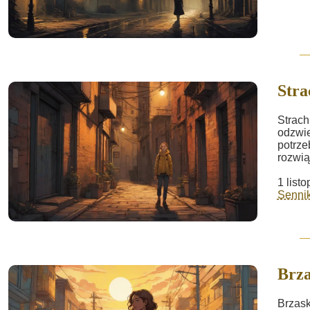
Stra
Strach
odzwie
potrze
rozwią
1 list
Sennik
Brz
Brzask