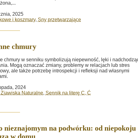
żona,...
cznia, 2025
kowe i koszmary
,
Sny przetwarzające
mne chmury
 chmury w senniku symbolizują niepewność, lęki i nadchodzą
ia. Mogą oznaczać zmiany, problemy w relacjach lub stres
wy, ale także potrzebę introspekcji i refleksji nad własnymi
ami.
topada, 2024
 Zjawiska Naturalne
,
Sennik na literę C, Ć
o nieznajomym na podwórku: od niepokoju
uza w domu