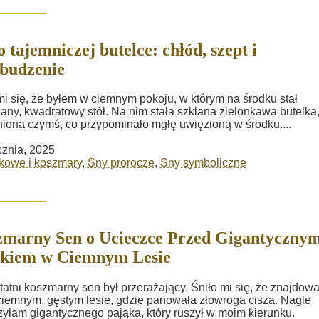
o tajemniczej butelce: chłód, szept i
budzenie
mi się, że byłem w ciemnym pokoju, w którym na środku stał
any, kwadratowy stół. Na nim stała szklana zielonkawa butelka
iona czymś, co przypominało mgłę uwięzioną w środku....
cznia, 2025
kowe i koszmary
,
Sny prorocze
,
Sny symboliczne
marny Sen o Ucieczce Przed Gigantyczny
ąkiem w Ciemnym Lesie
tatni koszmarny sen był przerażający. Śniło mi się, że znajdow
ciemnym, gęstym lesie, gdzie panowała złowroga cisza. Nagle
yłam gigantycznego pająka, który ruszył w moim kierunku.