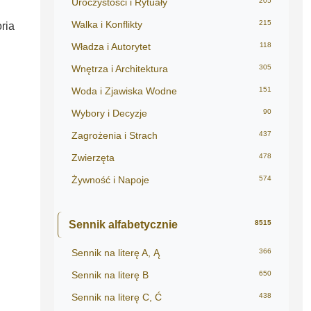
Uroczystości i Rytuały
205
Walka i Konflikty
215
ria
Władza i Autorytet
118
Wnętrza i Architektura
305
Woda i Zjawiska Wodne
151
Wybory i Decyzje
90
Zagrożenia i Strach
437
Zwierzęta
478
Żywność i Napoje
574
Sennik alfabetycznie
8515
Sennik na literę A, Ą
366
Sennik na literę B
650
Sennik na literę C, Ć
438