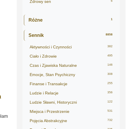
Zdrowy sen
6
Różne
1
Sennik
8858
,
Aktywności i Czynności
382
Ciało i Zdrowie
495
Czas i Zjawiska Naturalne
146
Emocje, Stan Psychiczny
308
Finanse i Transakcje
255
Ludzie i Relacje
356
m
Ludzie Sławni, Historyczni
122
Miejsca i Przestrzenie
531
ałam
Pojęcia Abstrakcyjne
732