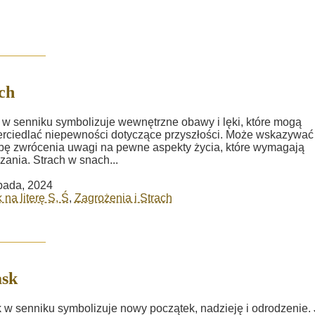
ch
 w senniku symbolizuje wewnętrzne obawy i lęki, które mogą
rciedlać niepewności dotyczące przyszłości. Może wskazywać
bę zwrócenia uwagi na pewne aspekty życia, które wymagają
zania. Strach w snach...
opada, 2024
 na literę S, Ś
,
Zagrożenia i Strach
ask
 w senniku symbolizuje nowy początek, nadzieję i odrodzenie. 