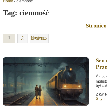
Home
•
ciemność
Tag:
ciemność
Stronic
1
2
Następny
Sen 
Prz
Śniło 
mglist
był ca
2 kwie
Sny in