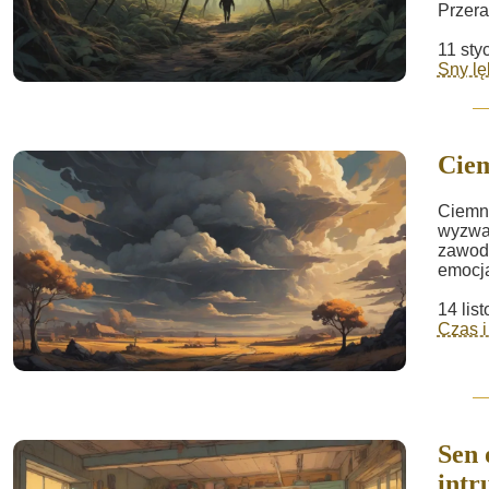
Przera
11 sty
Sny lę
Cie
Ciemne
wyzwan
zawodo
emocj
14 lis
Czas i
Sen 
intr