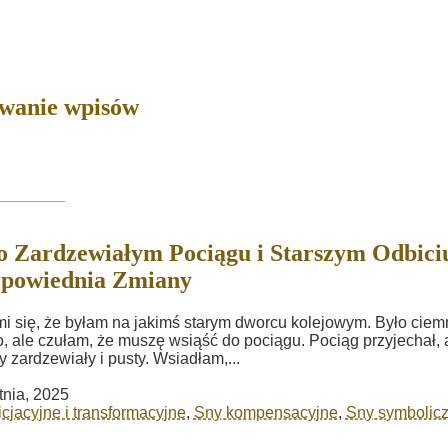
owanie wpisów
o Zardzewiałym Pociągu i Starszym Odbici
epowiednia Zmiany
mi się, że byłam na jakimś starym dworcu kolejowym. Było ciem
o, ale czułam, że muszę wsiąść do pociągu. Pociąg przyjechał, 
ły zardzewiały i pusty. Wsiadłam,...
tnia, 2025
icjacyjne i transformacyjne
,
Sny kompensacyjne
,
Sny symbolic