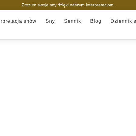
Zrozum swoje sny dzięki naszym interpretacjom.
erpretacja snów
Sny
Sennik
Blog
Dziennik 