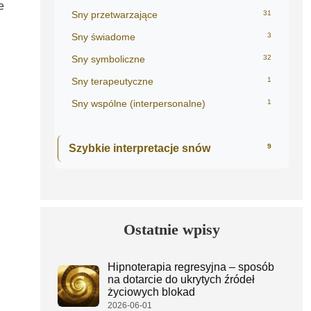
e
Sny przetwarzające
31
Sny świadome
3
Sny symboliczne
32
Sny terapeutyczne
1
Sny wspólne (interpersonalne)
1
Szybkie interpretacje snów
9
Ostatnie wpisy
Hipnoterapia regresyjna – sposób
na dotarcie do ukrytych źródeł
życiowych blokad
2026-06-01