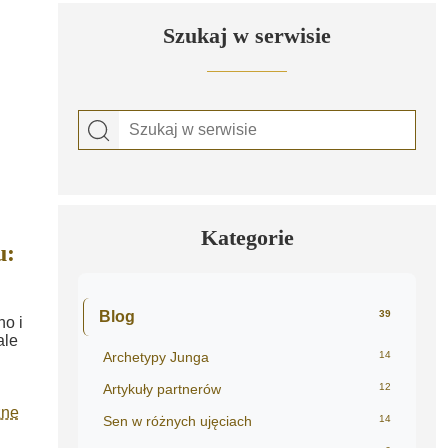
Szukaj w serwisie
Kategorie
u:
Blog
39
no i
ale
Archetypy Junga
14
Artykuły partnerów
12
zne
Sen w różnych ujęciach
14