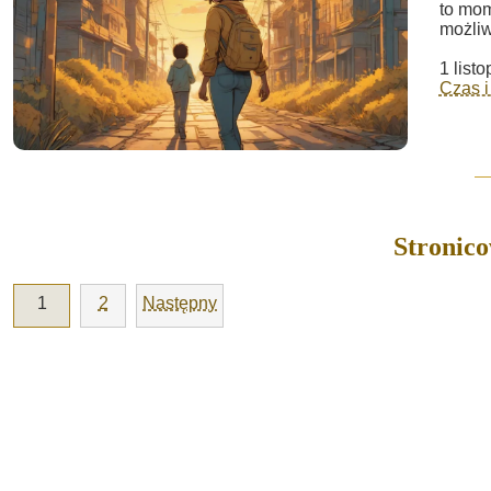
to mom
możliw
1 list
Czas i
Stronic
1
2
Następny