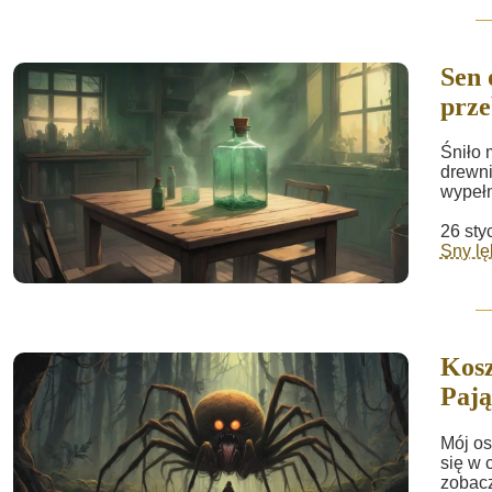
Sen 
prze
Śniło 
drewni
wypełn
26 sty
Sny lę
Kosz
Paj
Mój os
się w 
zobacz