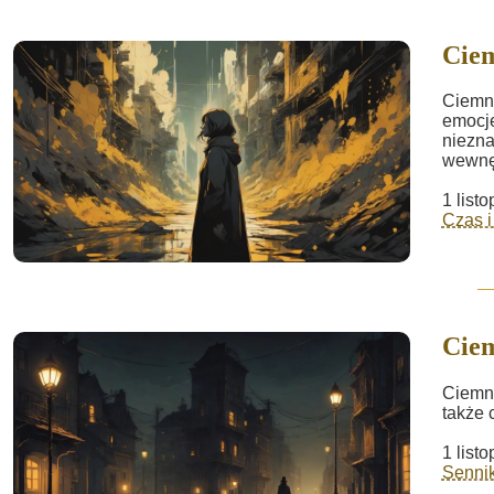
Cie
Ciemno
emocje
niezna
wewnęt
1 list
Czas i
Cie
Ciemno
także 
1 list
Sennik